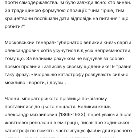
проти самодержавства. Їм було завжди ясно: хто винен.
За традиційною формулою опозиції: “чим гірше, тим
краще!”вони поспішали дати відповідь на питання:” що
робити?”
Московський генерал-губернатор великий князь сергій
олександрович хотів усунутися від усіх неприємностей,
тому що. За великим рахунком не відчував за собою
прямої провини і записав у своєму щоденнике19 травня
таку фразу: «вчорашню катастрофу роздувають сильно
можливо і вороги, і друзі» .
Члени імператорського прізвища по-різному
поставилися до цього нещастя. Великий князь
олександр михайлович (1866-1933), перебуваючи після
жовтневої революції в еміграції, писав про ходинської
катастрофі по пам’яті і часто згущує фарби для красного