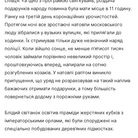
слівця: «згідно з програмою святкувань, роздача
подарунків народу повинна була мати місце в 11 годину.
Ранку на третій день коронаційних урочистостей.
Протягом ночі все зростаючі натовпи московського
люду зібралися у вузьких вулицях, які прилягали до
ходинки. Їх стримував тільки дуже незначний наряд
поліції. Коли зійшло сонце, не менше п’ятисот тисяч
чоловік займали порівняно невеликий простір і,
проштовхуючись вперед, напирали на сотню
розгублених козаків. У натовпі раптом виникло
припущення, що уряд не розраховував на такий наплив
бажаючих отримати подарунки, а тому більшість
повернеться додому з порожніми руками.
Блідий світанок освітив піраміди жерстяних кубків з
імператорськими орлами, які були споруджені на
спеціально побудованих дерев’яних підмостках.