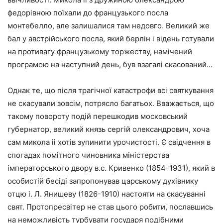
федорівною поїхали до французького посла
монтебелло, але залишалися там недовго. Великий же
бал у австрійського посла, який берлін і відень готували
на противагу французькому торжеству, намічений
програмою на наступний день, був взагалі скасований…
Однак те, що після трагічної катастрофи всі святкування
не скасували зовсім, потрясло багатьох. Вважається, що
такому повороту подій перешкодив московський
губернатор, великий князь сергій олександрович, хоча
сам микола ii хотів зупинити урочистості. Є свідчення в
спогадах помітного чиновника міністерства
імператорського двору в.с. Кривенко (1854-1931), який в
особистій бесіді запропонував царському духівнику
отцю і. Л. Янишеву (1826-1910) настояти на скасуванні
свят. Протопресвітер не став цього робити, пославшись
на неможливість турбувати государя подібними