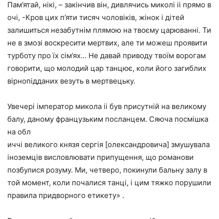
Пам’ятай, нікі, – закінчив він, дивлячись миколі ii прямо в
очі, -Кров цих п’яти тисяч чоловіків, жінок і дітей
залишиться незабутнім плямою на твоєму царюванні. Ти
не в змозі воскресити мертвих, але ти можеш проявити
турботу про їх сім’ях… Не давай приводу твоїм ворогам
говорити, що молодий цар танцює, коли його загиблих
вірнопідданих везуть в мертвецьку.
Увечері імператор микола ii був присутній на великому
балу, даному французьким посланцем. Сяюча посмішка
на обл
иччі великого князя сергія [олександровича] змушувала
іноземців висловлювати припущення, що романови
позбулися розуму. Ми, четверо, покинули бальну залу в
той момент, коли почалися танці, і цим тяжко порушили
правила придворного етикету» .