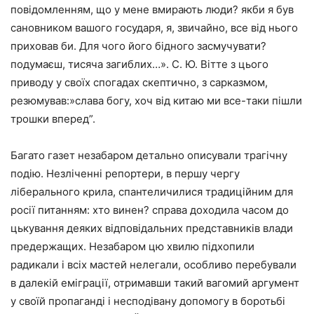
повідомленням, що у мене вмирають люди? якби я був
сановником вашого государя, я, звичайно, все від нього
приховав би. Для чого його бідного засмучувати?
подумаєш, тисяча загиблих…». С. Ю. Вітте з цього
приводу у своїх спогадах скептично, з сарказмом,
резюмував:»слава богу, хоч від китаю ми все-таки пішли
трошки вперед”.
Багато газет незабаром детально описували трагічну
подію. Незліченні репортери, в першу чергу
ліберального крила, спантеличилися традиційним для
росії питанням: хто винен? справа доходила часом до
цькування деяких відповідальних представників влади
предержащих. Незабаром цю хвилю підхопили
радикали і всіх мастей нелегали, особливо перебували
в далекій еміграції, отримавши такий вагомий аргумент
у своїй пропаганді і несподівану допомогу в боротьбі