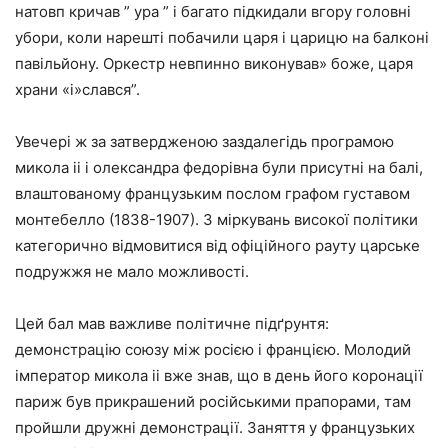
натовп кричав ” ура ” і багато підкидали вгору головні
убори, коли нарешті побачили царя і царицю на балконі
павільйону. Оркестр невпинно виконував» боже, царя
храни «і»слався”.
Увечері ж за затвердженою заздалегідь програмою
микола ii і олександра федорівна були присутні на балі,
влаштованому французьким послом графом густавом
монтебелло (1838-1907). З міркувань високої політики
категорично відмовитися від офіційного рауту царське
подружжя не мало можливості.
Цей бал мав важливе політичне підґрунтя:
демонстрацію союзу між росією і францією. Молодий
імператор микола ii вже знав, що в день його коронації
париж був прикрашений російськими прапорами, там
пройшли дружні демонстрації. Заняття у французьких