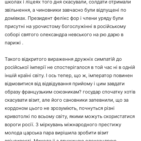
школах і ліцеях того дня скасували, солдати отримали
звільнення, а чиновники завчасно були відпущені по
домівках. Президент фелікс фор і члени уряду були
присутні на урочистому богослужінні в російському
соборі святого олександра невського на рю дарю в
парижі .
Такого відкритого вираження дружніх симпатій до
російської імперії не спостерігалося в той час ні в одній
іншій країні світу. І ось тепер, що ж, імператор повинен
відмовитися від відвідування прийому і цим завдати
образу французьким союзникам? государ спочатку хотів
скасувати візит, але його сановники запевнили, що за
кордоном цього не зрозуміють, почнуться різні
кривотолкі по всьому світу, якими можуть скористатися
вороги росії. З міркувань міжнародного престижу
молода царська пара вирішила зробити візит
ввічливості. Микола ii з дружиною олександрою