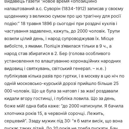
Видавець газети “новое время «опозиційно
налаштований а.с. Суворін (1834-1912) записав у своєму
щоденнику з великою сумом про цю трагічну для росії
подію:” 18 травня 1896 р сьогодні при роздачі кухлів і
частування задавлено, кажуть, до 2000 чоловік. Трупи
возили цілий день, і народ супроводжував їх. Місце
вибоїсте, з ямами. Поліція з’явилася тільки в 9 ч., а
народ став збиратися в 2. Бер (голова особливого
установлення по влаштуванню коронаційних народних
видовищ і святкувань, світський генерал. – н.е. )
публікував кілька разів про гуртки, і в москву в цю ніч по
одній московсько-курській дорозі прийшло більше 25
000 чоловік. Що це була за натовп і за жах! роздавали
кидали вгору гостинці, і публіка ловила. Що за день,
боже мій! одна баба каже: “до 2000 натиснули. Я бачила
хлопчика років 15, в червоній сорочці. Лежить,
серцевий”. Ззаду мужик під 30: “я б мати висік, що вона
пускає таких дітей. До 20 років не треба пускати. Бач,