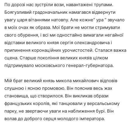
По дорозі нас зустріли вози, навантажені трупами.
Боягузливий градоначальник намагався відвернути
увагу царя вітаннями натовпу. Але кожне” ура ” звучало
в моїх очах як образа. Мої брати не могли стримувати
свого обурення, і всі ми одностайно вимагали негайної
відставки великого князя сергія олександровича і
припинення коронаційних урочистостей. Сталася важка
сцена. Старше покоління великих князів цілком
підтримувало московського генерал-губернатора.
Мій брат великий князь микола михайлович відповів
слушною і ясною промовою. Він пояснив весь жах
становища, що створилося. Він викликав образи
французьких королів, які танцювали у версальському
парку, не звертаючи уваги на наближення бурі. Він
волав до доброго серця молодого імператора.