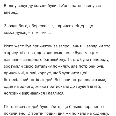
В одну секунду козаки були зім’яті і натовп кинувся
вперед.
Заради бога, обережніше, – кричав офіцер, що
командував, – там ями …
Його жест був прийнятий за запрошення. Навряд чи хто
з присутніх знав, що ходинське поле було місцем
навчання саперного батальйону. Ті, хто були попереду,
зрозуміли свою фатальну помилку, але потрібен був,
принаймні, цілий корпус, щоб зупинити цей
божевільний потік людей. Всі вони потрапляли в ями,
один на одного, жінки притискали до грудей дітей,
чоловіки відбивалися і лаялися.
П’ять тисяч людей було вбито, ще більше поранено і
покалічено. О третій годині дня ми поїхали на ходинку.