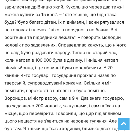
зарилися на дрібницю який. Кухоль цю через два тижні
можна купити за 15 коп.”. – “хто ж знав, що біда така
буде?”було багато дітей. Їх піднімали, і вони рятувалися
по головах і плечах. “нікого порядного не бачив. Всі
робітники та підрядники лежать”, – говорить молодий
чоловік про задавлених. Справедливо кажуть, що нічого
не слід було роздавати народу. Тепер не старий час,
коли натовп в 100 000 була в дивину. Нинішня натовп
півмільйонна, і це повинні були передбачити. У 20
хвилин 4-го государ і государиня проїхали назад по
тверській, супроводжувані криками. Скільки я міг
помітити, ворожості в натовпі не було помітно.
Воронцов, міністр двору, сам в 9 ч. Дав знати государю,
що задавлено 200 чоловік, за чутками, і сам поїхав на
місце, щоб перевірити. Говорили, що цар під впливом
цього нещастя не з’явиться на народне гуляння. Але він
був там. Я тільки що їхав з ходинки, близько двох годин,