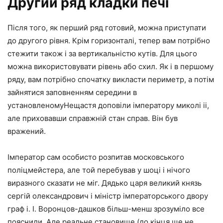
Другий ряд кладки печі
Після того, як перший ряд готовий, можна приступати
до другого рівня. Крім горизонталі, тепер вам потрібно
стежити також і за вертикальністю кутів. Для цього
можна використовувати рівень або схил. Як і в першому
ряду, вам потрібно спочатку викласти периметр, а потім
зайнятися заповненням середини в
установленомуНещастя доповіли імператору миколі ii,
але приховавши справжній стан справ. Він був
вражений.
Імператор сам особисто розпитав московського
поліцмейстера, але той перебував у шоці і нічого
виразного сказати не міг. Дядько царя великий князь
сергій олександрович і міністр імператорського двору
граф і. І. Воронцов-дашков більш-менш зрозуміло все
пояснили. Але реальне становище (до кінця ще не