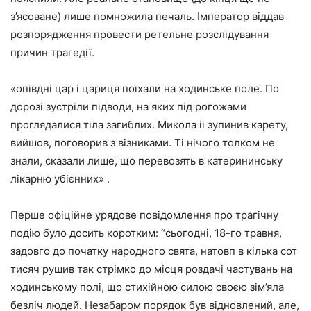
з’ясоване) лише помножила печаль. Імператор віддав
розпорядження провести ретельне розслідування
причин трагедії.
«опівдні цар і цариця поїхали на ходинське поле. По
дорозі зустріли підводи, на яких під рогожами
проглядалися тіла загиблих. Микола ii зупинив карету,
вийшов, поговорив з візниками. Ті нічого толком не
знали, сказали лише, що перевозять в катерининську
лікарню убієнних» .
Перше офіційне урядове повідомлення про трагічну
подію було досить коротким: “сьогодні, 18-го травня,
задовго до початку народного свята, натовп в кілька сот
тисяч рушив так стрімко до місця роздачі частувань на
ходинському полі, що стихійною силою своєю зім’яла
безліч людей. Незабаром порядок був відновлений, але,