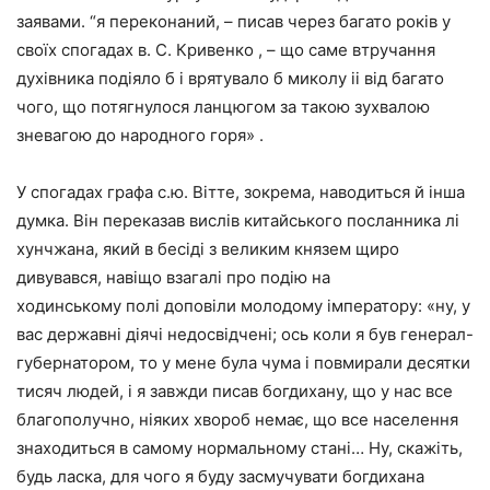
заявами. “я переконаний, – писав через багато років у
своїх спогадах в. С. Кривенко , – що саме втручання
духівника подіяло б і врятувало б миколу ii від багато
чого, що потягнулося ланцюгом за такою зухвалою
зневагою до народного горя» .
У спогадах графа с.ю. Вітте, зокрема, наводиться й інша
думка. Він переказав вислів китайського посланника лі
хунчжана, який в бесіді з великим князем щиро
дивувався, навіщо взагалі про подію на
ходинському полі доповіли молодому імператору: «ну, у
вас державні діячі недосвідчені; ось коли я був генерал-
губернатором, то у мене була чума і повмирали десятки
тисяч людей, і я завжди писав богдихану, що у нас все
благополучно, ніяких хвороб немає, що все населення
знаходиться в самому нормальному стані… Ну, скажіть,
будь ласка, для чого я буду засмучувати богдихана