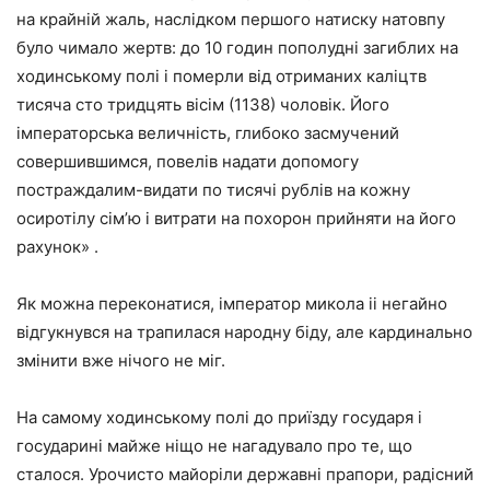
на крайній жаль, наслідком першого натиску натовпу
було чимало жертв: до 10 годин пополудні загиблих на
ходинському полі і померли від отриманих каліцтв
тисяча сто тридцять вісім (1138) чоловік. Його
імператорська величність, глибоко засмучений
совершившимся, повелів надати допомогу
постраждалим-видати по тисячі рублів на кожну
осиротілу сім’ю і витрати на похорон прийняти на його
рахунок» .
Як можна переконатися, імператор микола ii негайно
відгукнувся на трапилася народну біду, але кардинально
змінити вже нічого не міг.
На самому ходинському полі до приїзду государя і
государині майже ніщо не нагадувало про те, що
сталося. Урочисто майоріли державні прапори, радісний