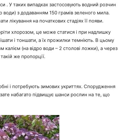
и . У таких випадках застосовують водний розчин
о води) з додаванням 150 грамів зеленого мила.
ти лікування на початкових стадіях її появи.
ріти хлорозом, це може статися і при надлишку
ішати і тоншати, а їх прожилки темніють. В цьому
 калієм (на відро води – 2 столові ложки), а через
 такій же пропорції.
любні і потребують зимових укриттях. Спорудження
 зате набагато підвищує шанси рослин на те, що