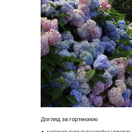
Догляд за гортензією
гортензія дуже вологолюбна і вимагає 