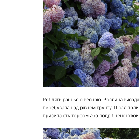
Роблять ранньою весною. Рослина висадж
перебувала над рівнем грунту. Після пол
присипають торфом або подрібненої хвой