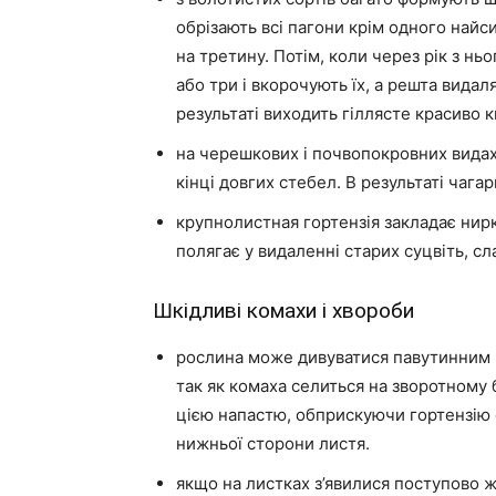
обрізають всі пагони крім одного найс
на третину. Потім, коли через рік з нь
або три і вкорочують їх, а решта видаля
результаті виходить гіллясте красиво 
на черешкових і почвопокровних видах 
кінці довгих стебел. В результаті чага
крупнолистная гортензія закладає нирки
полягає у видаленні старих суцвіть, с
Шкідливі комахи і хвороби
рослина може дивуватися павутинним к
так як комаха селиться на зворотному б
цією напастю, обприскуючи гортензію 
нижньої сторони листя.
якщо на листках з’явилися поступово 