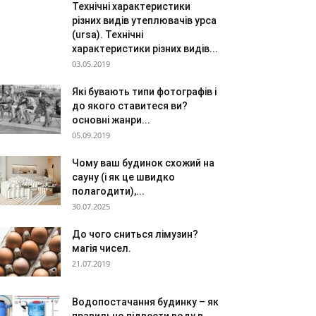
Технічні характеристики
різних видів утеплювачів урса
(ursa). Технічні
характеристики різних видів...
03.05.2019
Які бувають типи фотографів і
до якого ставитеся ви?
основні жанри...
05.09.2019
Чому ваш будинок схожий на
сауну (і як це швидко
полагодити),...
30.07.2025
До чого сниться лімузин?
магія чисел.
21.07.2019
Водопостачання будинку – як