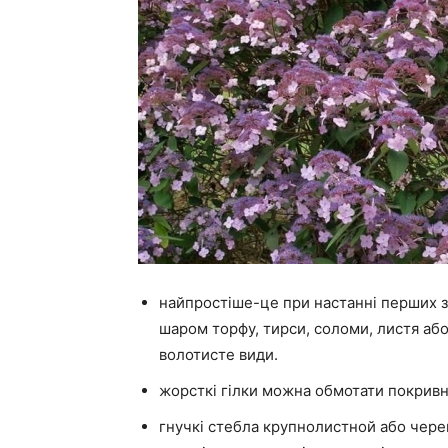
найпростіше-це при настанні перших з
шаром торфу, тирси, соломи, листя аб
волотисте види.
жорсткі гілки можна обмотати покрив
гнучкі стебла крупнолистной або чере