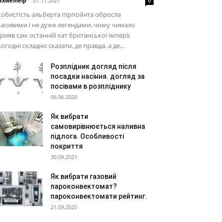
xwelhelp
-
01.11.2021
0
обистість альберта пірпойнта обросла
асивими і не дуже легендами, чому чимало
рияв сам останній кат британської імперії.
огодні складно сказати, де правда, а де...
Розплідник догляд після
посадки насіння. догляд за
посівами в розпліднику
06.06.2020
Як вибрати
самовирівнюється наливна
підлога. Особливості
покриття
30.09.2021
Як вибрати газовий
пароконвектомат?
пароконвектомати рейтинг.
21.09.2020