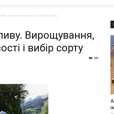
ня, корисні властивості і вибір сорту
ливу. Вирощування,
сті і вибір сорту
388
А
і