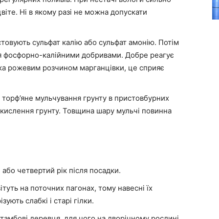
цвіте. Ні в якому разі не можна допускати
стовують сульфат калію або сульфат амонію. Потім
ння фосфорно-калійними добривами. Добре реагує
ка рожевим розчином марганцівки, це сприяє
ь торф’яне мульчування грунту в пристовбурних
дкислення грунту. Товщина шару мульчі повинна
або четвертий рік після посадки.
ітуть на поточних пагонах, тому навесні їх
зують слабкі і старі гілки.
тамбові деревця, для чого на дворічному рослині