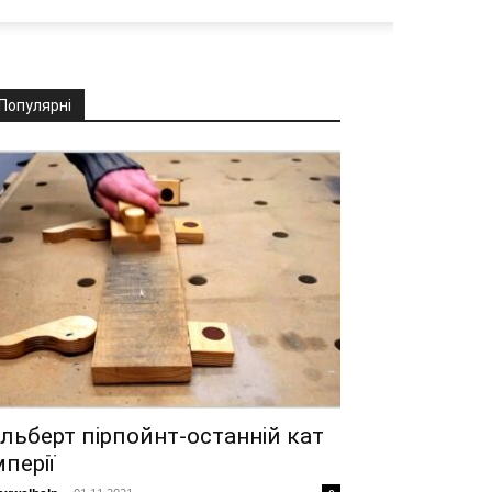
Популярні
льберт пірпойнт-останній кат
мперії