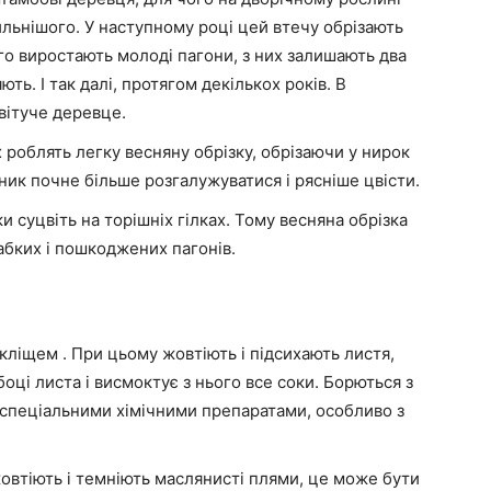
ильнішого. У наступному році цей втечу обрізають
ого виростають молоді пагони, з них залишають два
ють. І так далі, протягом декількох років. В
квітуче деревце.
роблять легку весняну обрізку, обрізаючи у нирок
рник почне більше розгалужуватися і рясніше цвісти.
 суцвіть на торішніх гілках. Тому весняна обрізка
лабких і пошкоджених пагонів.
ліщем . При цьому жовтіють і підсихають листя,
оці листа і висмоктує з нього все соки. Борються з
спеціальними хімічними препаратами, особливо з
жовтіють і темніють маслянисті плями, це може бути