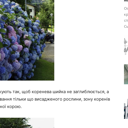
ma
Ос
кр
сп
Сь
ують так, щоб коренева шийка не заглиблюється, а
ивання тільки що висадженого рослини, зону коренів
ної корою.