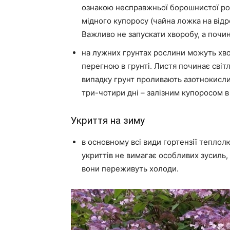
ознакою несправжньої борошнистої рос
мідного купоросу (чайна ложка на відр
Важливо не запускати хворобу, а почина
на лужних грунтах рослини можуть хво
перегною в грунті. Листя починає світл
випадку грунт проливають азотнокислим
три-чотири дні – залізним купоросом в
Укриття на зиму
в основному всі види гортензії тепло
укриттів не вимагає особливих зусиль,
вони переживуть холоди.