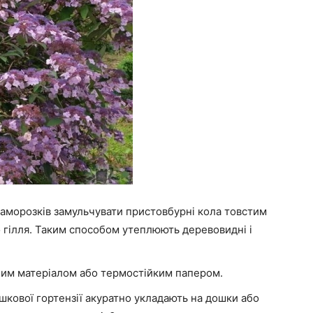
аморозків замульчувати пристовбурні кола товстим
о гілля. Таким способом утеплюють деревовидні і
ним матеріалом або термостійким папером.
шкової гортензії акуратно укладають на дошки або