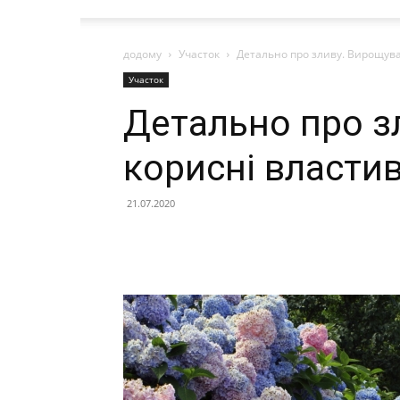
додому
Участок
Детально про зливу. Вирощуван
Участок
Детально про з
корисні властиво
21.07.2020