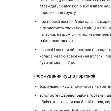
страждає, скидає колір або взагалі не 
пересихання грунту.
при першій весняній підгодівлі викори
підгодовують спочатку і в кінці цвіті
чагарник на щомісячні поливання злег
зміцненню тканин.
навесні і восени обов’язково проводят
колах з метою збереження вологи і пі
бути не менше 7 см.
Формування кущів гортензії
формування кущів починають на третій 
волотисте і деревоподібна гортензії цв
обрізають, залишивши 8 – 10 нирок, вирі
з волотистих сортів багато формують ш