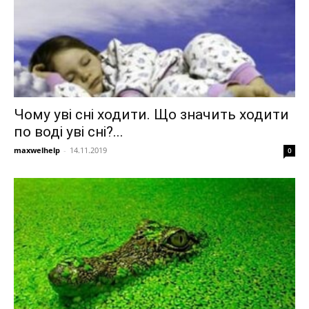
Чому уві сні ходити. Що значить ходити
по воді уві сні?...
maxwelhelp
-
14.11.2019
0