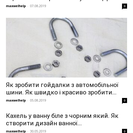
maxwelhelp
-
07.08.2019
0
Як зробити гойдалки з автомобільної
шини. Як швидко і красиво зробити...
maxwelhelp
-
05.08.2019
0
Кахель у ванну біле з чорним який. Як
створити дизайн ванної...
maxwelhelp
-
30.05.2019
0