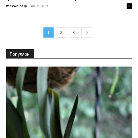
maxwelhelp
-
08.05.2019
0
1
2
3
Популярні