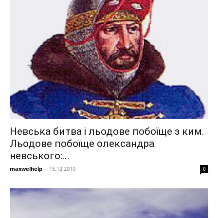
Невська битва і льодове побоїще з ким.
Льодове побоїще олександра
невського:...
maxwelhelp
-
15.12.2019
0