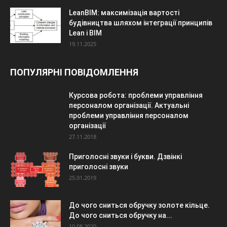
LeanBIM: максимізація вартості
будівництва шляхом інтеграції принципів
Lean і BIM
19.11.2025
ПОПУЛЯРНІ ПОВІДОМЛЕННЯ
Курсова робота: проблеми управління
персоналом організації. Актуальні
проблеми управління персоналом
організації
27.11.2018
Приголосні звуки і букви. Дзвінкі
приголосні звуки
25.01.2019
До чого сниться обручку золоте кільце.
До чого сниться обручку на...
10.08.2020