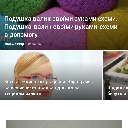
Подушка валик своїми руками схеми.
Подушка-валик своїми руками-схеми
в допомогу
maxwelhelp
-
06.08.2020
Квітка тещин язик розрісся. Вирощуємо
сансевиерию-посадка і догляд за
Звідки з
тещиним язиком
беруться