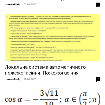
maxwelhelp
-
03.02.2020
0
Локальна система автоматичного
пожежогасіння. Пожежогасіння
maxwelhelp
-
28.01.2020
0