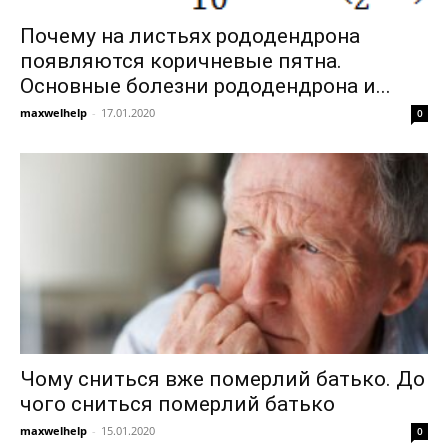
Почему на листьях рододендрона
появляются коричневые пятна.
Основные болезни рододендрона и...
maxwelhelp
-
17.01.2020
0
Чому сниться вже померлий батько. До
чого сниться померлий батько
maxwelhelp
-
15.01.2020
0