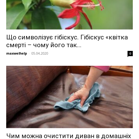
Що символізує гібіскус. Гібіскус «квітка
смерті – чому його так...
maxwelhelp
-
05.04.2020
0
Чим можна очистити диван в домашніх