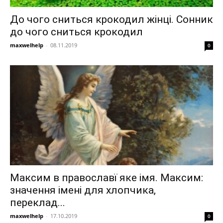
До чого сниться крокодил жінці. Сонник
до чого сниться крокодил
maxwelhelp
-
08.11.2019
0
Максим в православї яке імя. Максим:
значення імені для хлопчика,
переклад...
maxwelhelp
-
17.10.2019
0