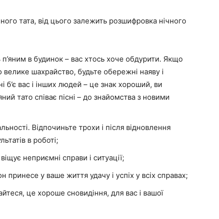
йного тата, від цього залежить розшифровка нічного
ть п’яним в будинок – вас хтось хоче обдурити. Якщо
 велике шахрайство, будьте обережні наяву і
і б’є вас і інших людей – це знак хороший, ви
яний тато співає пісні – до знайомства з новими
льності. Відпочиньте трохи і після відновлення
ьтатів в роботі;
 віщує неприємні справи і ситуації;
н принесе у ваше життя удачу і успіх у всіх справах;
айтеся, це хороше сновидіння, для вас і вашої