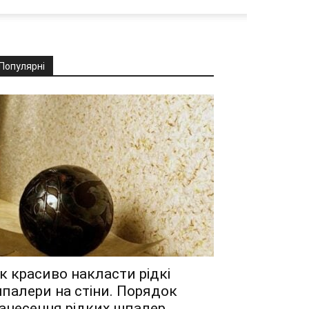
Популярні
к красиво накласти рідкі
палери на стіни. Порядок
анесення рідких шпалер...