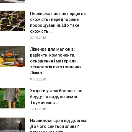
Перевірка насіння перців на
схожість і передпосівне
пророщування. Що таке
схожість...
22.09.2018
Ліжечка для малюків:
варіанти, компоненти,
оснащення і матеріали,
технологія виготовлення.
Ліжко...
07.03.2020
Ходити уві сні босоніж: по
бруду, по воді, по землі.
Тлумачення...
12.12.2018
Наснилося що я під дощем.
До чого сниться злива?