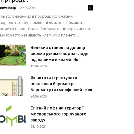
xwelhelp
-
29.09.2019
0
ль голонасінних в природі. Голонасінні
ворюють хвойні і змішані ліси, що займають
личезні площі. Вони збагачують повітря киснем,
му їх часто називають «легкими планети».
Великий ставок на ділянці
своїми руками-водна гладь
під вашими вікнами. Як...
19.04.2020
Як читати і трактувати
показання барометра.
Барометр і атмосферний тиск
24.09.2020
Елітний лофт на території
московського горілчаного
заводу
06.10.2021