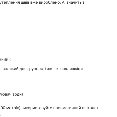
утеплення швів вже вироблено. А, значить з
чний);
і великий для зручності зняття надлишків з
илювач води)
200 метрів) використовуйте пневматичний пістолет.
.