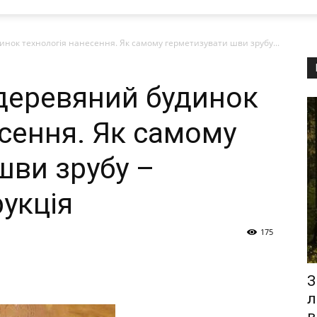
нок технологія нанесення. Як самому герметизувати шви зрубу...
деревяний будинок
есення. Як самому
шви зрубу –
укція
175
З
л
в