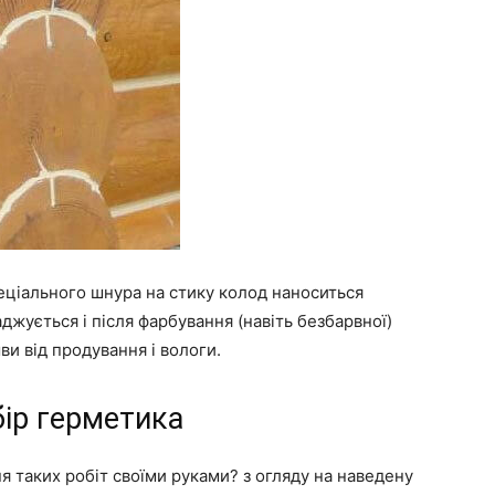
пеціального шнура на стику колод наноситься
джується і після фарбування (навіть безбарвної)
и від продування і вологи.
бір герметика
я таких робіт своїми руками? з огляду на наведену