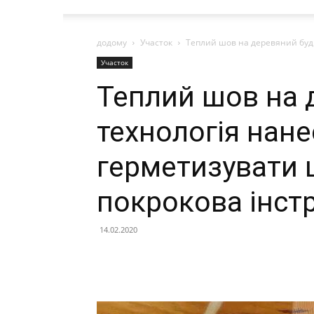
додому
Участок
Теплий шов на деревяний буди
Участок
Теплий шов на 
технологія нан
герметизувати 
покрокова інстр
14.02.2020