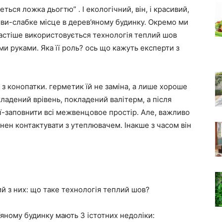
йдеться ложка дьогтю”
. І екологічний, він, і красивий,
, шви-слабке місце в дерев’яному будинку. Окремо ми
частіше використовується технологія теплий шов
ми руками. Яка її роль? ось що кажуть експерти з
з конопатки. герметик їй не заміна, а лише хороше
адений врівень, покладений валітерм, а після
ії-заповнити всі межвенцовое простір. Але, важливо
нен контактувати з утеплювачем. Інакше з часом він
ий з них: що таке технологія теплий шов?
’яному будинку мають 3 істотних недоліки: