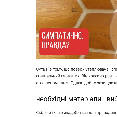
Суть її в тому, що поверх утеплювача і с
спеціальний герметик. Він красиво розгла
стає непомітним. Однак, добре захищає шв
необхідні матеріали і ви
Скільки і чого знадобиться для проведенн