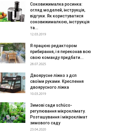
Соковижималка росинка:
огляд моделей, інструкція,
відгуки. Як користуватися
соковижималкою, інструкція
та...
12.03.2019
Я працюю редактором
прибирання, і я переконав всю
свою команду придбати...
28.07.2025
Двоярусне ліжко з дсп
своїми руками. Креслення
двоярусного ліжка
10.03.2019
Зимові сади schüco-
регулювання мікроклімату.
Розташування і мікроклімат
зимового саду
23.04.2020