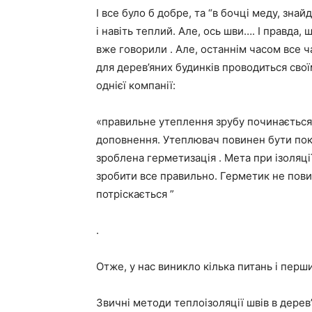
І все було б добре, та
“в бочці меду, зна
і навіть теплий. Але, ось шви…. І правда
вже говорили . Але, останнім часом все 
для дерев’яних будинків проводиться свої
однієї компанії:
«правильне утеплення зрубу починається 
доповнення. Утеплювач повинен бути покл
зроблена герметизація . Мета при ізоляц
зробити все правильно. Герметик не пови
потріскається ”
.
Отже, у нас виникло кілька питань і перш
Звичні методи теплоізоляції швів в дерев