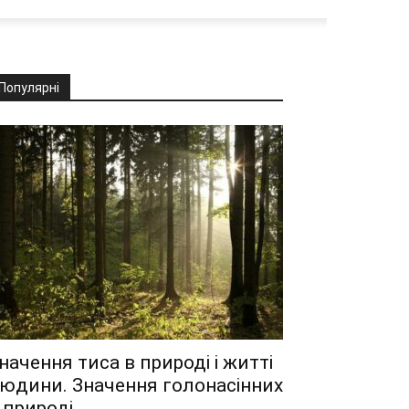
Популярні
начення тиса в природі і житті
юдини. Значення голонасінних
 природі...