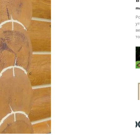
ma
Ро
ут
ве
то