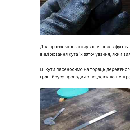
Для правильної заточування ножів фугов
вимірювання кута їх заточування, який ви
Ці кути переносимо на торець дерев’яного
грані бруса проводимо поздовжню центра