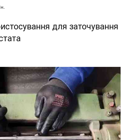
ін.
истосування для заточування
стата