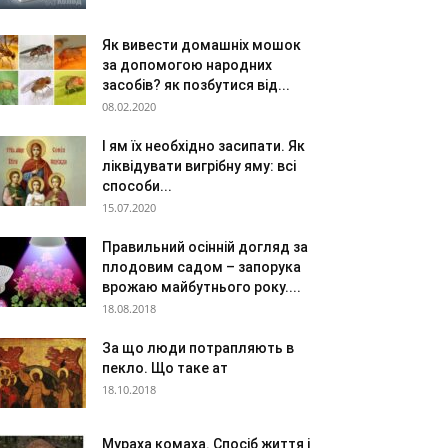
Як вивести домашніх мошок
за допомогою народних
засобів? як позбутися від...
08.02.2020
І ям їх необхідно засипати. Як
ліквідувати вигрібну яму: всі
способи...
15.07.2020
Правильний осінній догляд за
плодовим садом – запорука
врожаю майбутнього року....
18.08.2018
За що люди потрапляють в
пекло. Що таке ат
18.10.2018
Мураха комаха. Спосіб життя і