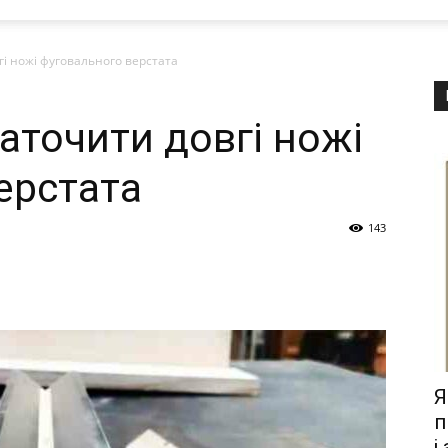
гі ножі фуговального верстата
аточити довгі ножі
ерстата
143
Я
п
і