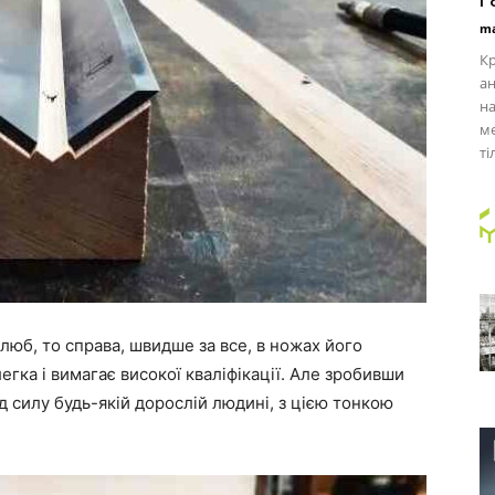
ma
Кр
ан
на
ме
ті
люб, то справа, швидше за все, в ножах його
егка і вимагає високої кваліфікації. Але зробивши
д силу будь-якій дорослій людині, з цією тонкою