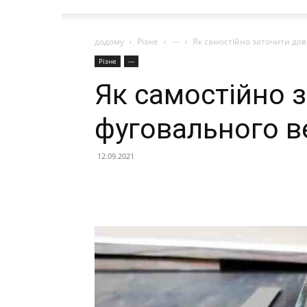
додому
Різне
---
Як самостійно заточити дов
Різне
---
Як самостійно з
фуговального в
12.09.2021