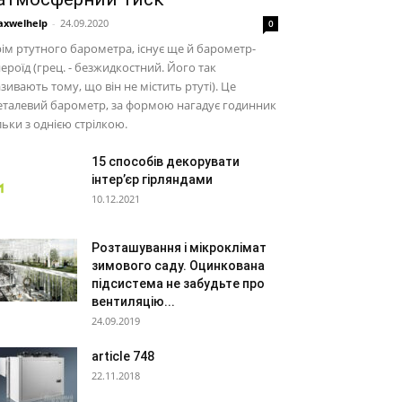
xwelhelp
-
24.09.2020
0
ім ртутного барометра, існує ще й барометр-
ероїд (грец. - безжидкостний. Його так
зивають тому, що він не містить ртуті). Це
талевий барометр, за формою нагадує годинник
льки з однією стрілкою.
15 способів декорувати
інтер’єр гірляндами
10.12.2021
Розташування і мікроклімат
зимового саду. Оцинкована
підсистема не забудьте про
вентиляцію...
24.09.2019
article 748
22.11.2018