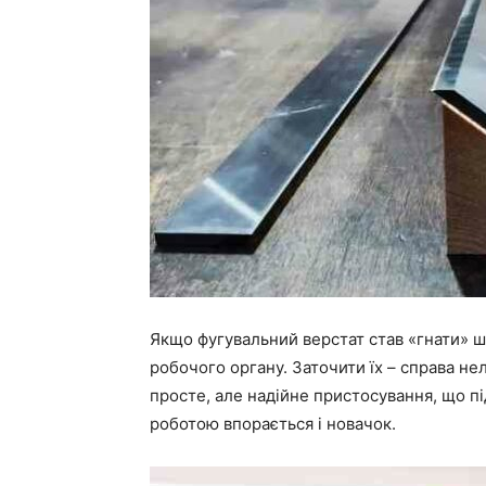
Якщо фугувальний верстат став «гнати» ш
робочого органу. Заточити їх – справа нел
просте, але надійне пристосування, що пі
роботою впорається і новачок.