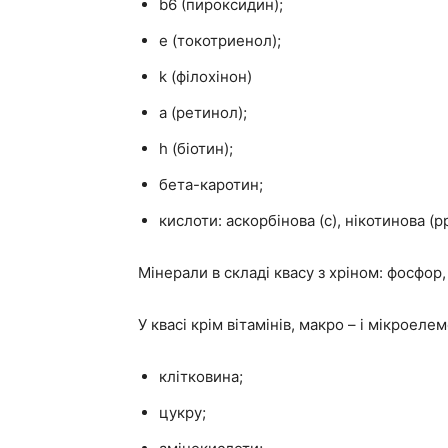
b6 (пироксидин);
e (токотриенол);
k (філохінон)
а (ретинол);
h (біотин);
бета-каротин;
кислоти: аскорбінова (c), нікотинова (pp
Мінерали в складі квасу з хріном: фосфор, 
У квасі крім вітамінів, макро – і мікроелем
клітковина;
цукру;