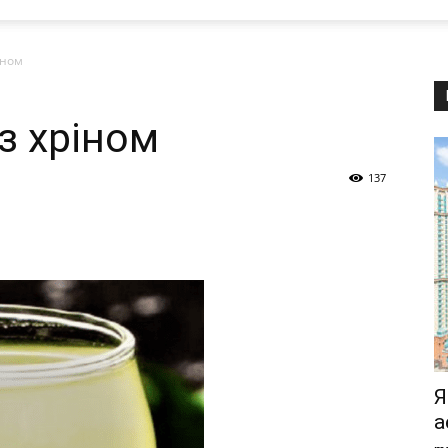
іном
з хріном
137
Я
а