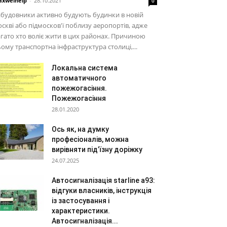
xwelhelp
-
28.10.2021
0
будовники активно будують будинки в новій
скві або підмосков'ї поблизу аеропортів, адже
гато хто воліє жити в цих районах. Причиною
ому транспортна інфраструктура столиці,...
Локальна система
автоматичного
пожежогасіння.
Пожежогасіння
28.01.2020
Ось як, на думку
професіоналів, можна
вирівняти під’їзну доріжку
24.07.2025
Автосигналізація starline a93:
відгуки власників, інструкція
із застосування і
характеристики.
Автосигналізація...