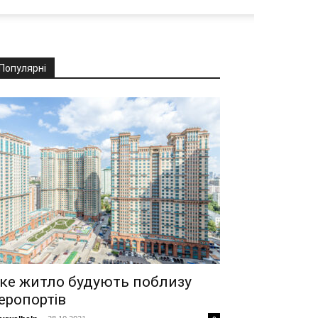
Популярні
ке житло будують поблизу
еропортів