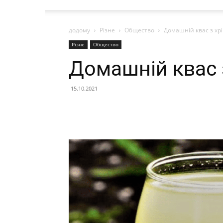
додому
Різне
Общество
Домашній квас з хр
Різне
Общество
Домашній квас 
15.10.2021