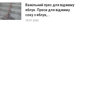
Важільний прес для віджиму
яблук. Преси для віджиму
соку з яблук,...
18.07.2020