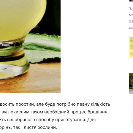
ma
За
мо
ба
ць
досить простий, але буде потрібно певну кількість
ю вуглекислим газом необхідний процес бродіння.
ить від обраного способу приготування. Для
інь, так і листя рослини.