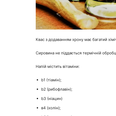
Квас з додаванням хрону має багатий хім
Сировина не піддається термічній обробці
Напій містить вітаміни:
b1 (тіамін);
b2 (рибофлавін);
b3 (ніацин)
в4 (холін);