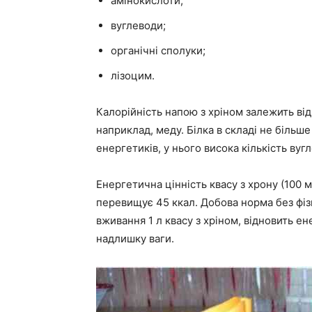
амінокислоти;
вуглеводи;
органічні сполуки;
лізоцим.
Калорійність напою з хріном залежить від 
наприклад, меду. Білка в складі не більше
енергетиків, у нього висока кількість вугле
Енергетична цінність квасу з хрону (100 
перевищує 45 ккал. Добова норма без фі
вживання 1 л квасу з хріном, відновить е
надлишку ваги.