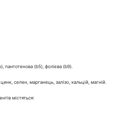
), пантотенова (b5), фолієва (b9).
цинк, селен, марганець, залізо, кальцій, магній.
ентів містяться: