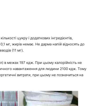
кількості цукру і додаткових інгредієнтів,
 0,1 мг, жирів немає. Не дарма напій відносять до
водів (11 мг).
мл) в межах 197 кдж. При цьому калорійність не
зичного навантаження для людини 2100 кдж. Тому
нергетичні витрати, при цьому не позначиться на