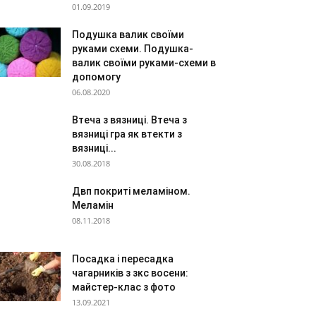
01.09.2019
Подушка валик своїми
руками схеми. Подушка-
валик своїми руками-схеми в
допомогу
06.08.2020
Втеча з вязниці. Втеча з
вязниці гра як втекти з
вязниці...
30.08.2018
Двп покриті меламіном.
Меламін
08.11.2018
Посадка і пересадка
чагарників з зкс восени:
майстер-клас з фото
13.09.2021