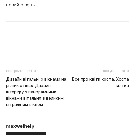
новий рівень.
попередня стаття
наступна стаття
Дизайн вітальні з вікнами на
Все про квіти хоста. Хоста
різних стінах. Дизайн
квітка
інтерєру з панорамними
вікнами вітальня з великим
вітражним вікном
maxwelhelp