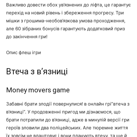
Важливо довести обох ув’язнених до ліфта, це гарантує
перехід на новий рівень і збереження прогресу. Три
мішки з грошима-необов’язкова умова проходження,
але 60 зібраних бонусів гарантують додатковий приз
до закінчення гри!
Опис флеш ігри
Втеча з в’язниці
Money movers game
Забавні брати злодії повернулися! в онлайн грі”втеча з
в’язниці”. У продовженні пригод ми дізнаємося, що
брати потрапили до в’язниці, адже в минулій версії гри
героїв зловили два поліцейських. Але тюремне життя
їх зовсім не влаштовує і вони планують втечу, та ще й