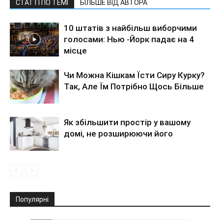
СТАТТІ ПО ТЕМІ
БІЛЬШЕ ВІД АВТОРА
10 штатів з найбільш виборчими
голосами: Нью -Йорк падає на 4
місце
Чи Можна Кішкам Їсти Сиру Курку?
Так, Але Їм Потрібно Щось Більше
Як збільшити простір у вашому
домі, не розширюючи його
Популярні