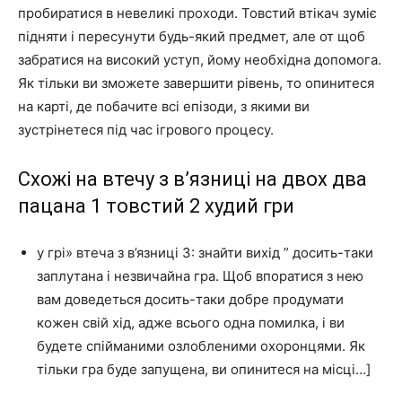
пробиратися в невеликі проходи. Товстий втікач зуміє
підняти і пересунути будь-який предмет, але от щоб
забратися на високий уступ, йому необхідна допомога.
Як тільки ви зможете завершити рівень, то опинитеся
на карті, де побачите всі епізоди, з якими ви
зустрінетеся під час ігрового процесу.
Схожі на втечу з в’язниці на двох два
пацана 1 товстий 2 худий гри
у грі» втеча з в’язниці 3: знайти вихід ” досить-таки
заплутана і незвичайна гра. Щоб впоратися з нею
вам доведеться досить-таки добре продумати
кожен свій хід, адже всього одна помилка, і ви
будете спійманими озлобленими охоронцями. Як
тільки гра буде запущена, ви опинитеся на місці…]