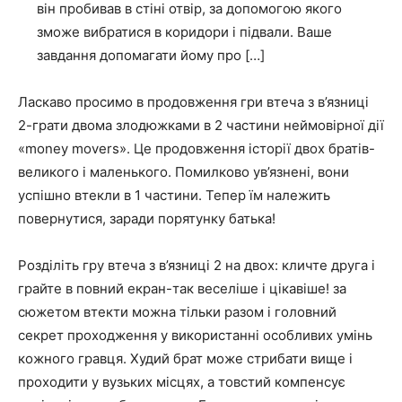
він пробивав в стіні отвір, за допомогою якого
зможе вибратися в коридори і підвали. Ваше
завдання допомагати йому про […]
Ласкаво просимо в продовження гри втеча з в’язниці
2-грати двома злодюжками в 2 частини неймовірної дії
«money movers». Це продовження історії двох братів-
великого і маленького. Помилково ув’язнені, вони
успішно втекли в 1 частини. Тепер їм належить
повернутися, заради порятунку батька!
Розділіть гру втеча з в’язниці 2 на двох: кличте друга і
грайте в повний екран-так веселіше і цікавіше! за
сюжетом втекти можна тільки разом і головний
секрет проходження у використанні особливих умінь
кожного гравця. Худий брат може стрибати вище і
проходити у вузьких місцях, а товстий компенсує