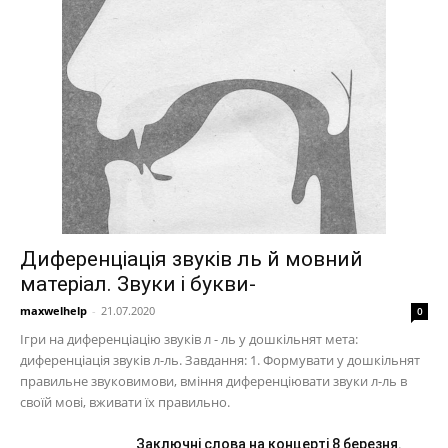
Диференціація звуків ль й мовний
матеріал. Звуки і букви-
maxwelhelp
-
21.07.2020
0
Ігри на диференціацію звуків л - ль у дошкільнят мета:
диференціація звуків л-ль. Завдання: 1. Формувати у дошкільнят
правильне звуковимови, вміння диференціювати звуки л-ль в
своїй мові, вживати їх правильно.
Заключні слова на концерті 8 березня.