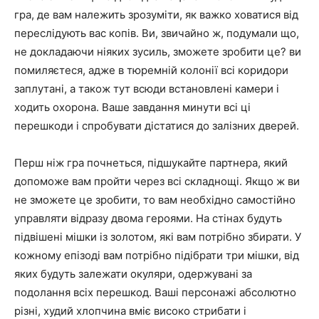
гра, де вам належить зрозуміти, як важко ховатися від
переслідують вас копів. Ви, звичайно ж, подумали що,
не докладаючи ніяких зусиль, зможете зробити це? ви
помиляєтеся, адже в тюремній колонії всі коридори
заплутані, а також тут всюди встановлені камери і
ходить охорона. Ваше завдання минути всі ці
перешкоди і спробувати дістатися до залізних дверей.
Перш ніж гра почнеться, підшукайте партнера, який
допоможе вам пройти через всі складнощі. Якщо ж ви
не зможете це зробити, то вам необхідно самостійно
управляти відразу двома героями. На стінах будуть
підвішені мішки із золотом, які вам потрібно збирати. У
кожному епізоді вам потрібно підібрати три мішки, від
яких будуть залежати окуляри, одержувані за
подолання всіх перешкод. Ваші персонажі абсолютно
різні, худий хлопчина вміє високо стрибати і