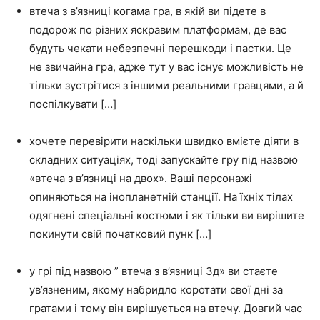
втеча з в’язниці когама гра, в якій ви підете в
подорож по різних яскравим платформам, де вас
будуть чекати небезпечні перешкоди і пастки. Це
не звичайна гра, адже тут у вас існує можливість не
тільки зустрітися з іншими реальними гравцями, а й
поспілкувати […]
хочете перевірити наскільки швидко вмієте діяти в
складних ситуаціях, тоді запускайте гру під назвою
«втеча з в’язниці на двох». Ваші персонажі
опиняються на інопланетній станції. На їхніх тілах
одягнені спеціальні костюми і як тільки ви вирішите
покинути свій початковий пунк […]
у грі під назвою ” втеча з в’язниці 3д» ви стаєте
ув’язненим, якому набридло коротати свої дні за
гратами і тому він вирішується на втечу. Довгий час