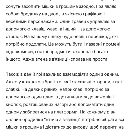
хочуть захопити мішки з грошима заодно. Гра являє
собою бродилку на двох , в якісною графікою і
веселими персонажами. Один гравець управляє за
допомогою клавіш wasd, а інший – за допомогою
стрілок. На вашому шляху буде безліч перешкод, які
потрібно подолати. Це можуть бути і лазерні промені,
відеокамери, гострі предмети, охорона і багато
іншого. Адже втеча з в’язниці-справа не проста.
Також в даній грі важливо взаємодіяти один з одним.
Адже у кожного з братів є свої як сильні сторони, так і
слабкі. На деяких рівнях, наприклад, потрібно за
допомогою один одного дотягуватися до важелів і
кнопок, розташованих нагорі або допомагати один
одному забиратися на платформи. На кожному рівні
онлайн бродилки “втеча з в’язниці” потрібно зібрати всі
мішки з грошима і дістатися до виходу, щоб перейти на