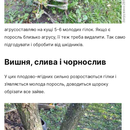
агрусоставляю на кущі 5-6 молодих гілок. Якщо є
поросль близько агрусу, її теж треба видалити. Так само
підгодувати і обробити від шкідників.
Вишня, слива і чорнослив
У цих плодово-ягідних сильно розростаються гілки і
з’являється молода поросль, доводиться щороку
обрізати все зайве.