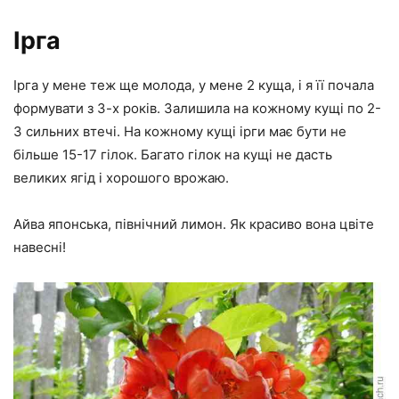
Ірга
Ірга у мене теж ще молода, у мене 2 куща, і я її почала
формувати з 3-х років. Залишила на кожному кущі по 2-
3 сильних втечі. На кожному кущі ірги має бути не
більше 15-17 гілок. Багато гілок на кущі не дасть
великих ягід і хорошого врожаю.
Айва японська, північний лимон. Як красиво вона цвіте
навесні!