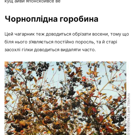
кущ айви японскойвсе ве
Чорноплідна горобина
Цей чагарник теж доводиться обрізати восени, тому що
біля нього з’являється постійно поросль, та й старі
засохлі гілки доводиться видаляти часто.