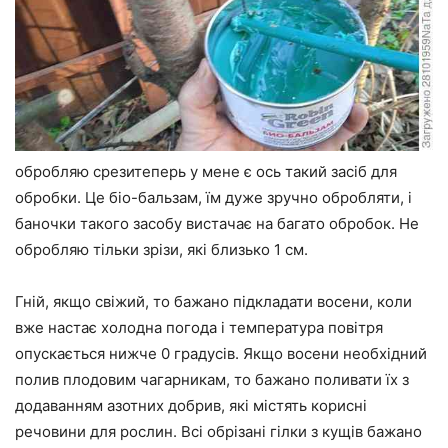
обробляю срезитеперь у мене є ось такий засіб для
обробки. Це біо-бальзам, їм дуже зручно обробляти, і
баночки такого засобу вистачає на багато обробок. Не
обробляю тільки зрізи, які близько 1 см.
Гній, якщо свіжий, то бажано підкладати восени, коли
вже настає холодна погода і температура повітря
опускається нижче 0 градусів. Якщо восени необхідний
полив плодовим чагарникам, то бажано поливати їх з
додаванням азотних добрив, які містять корисні
речовини для рослин. Всі обрізані гілки з кущів бажано