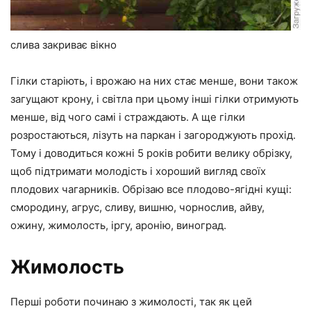
слива закриває вікно
Гілки старіють, і врожаю на них стає менше, вони також
загущают крону, і світла при цьому інші гілки отримують
менше, від чого самі і страждають. А ще гілки
розростаються, лізуть на паркан і загороджують прохід.
Тому і доводиться кожні 5 років робити велику обрізку,
щоб підтримати молодість і хороший вигляд своїх
плодових чагарників. Обрізаю все плодово-ягідні кущі:
смородину, агрус, сливу, вишню, чорнослив, айву,
ожину, жимолость, іргу, аронію, виноград.
Жимолость
Перші роботи починаю з жимолості, так як цей