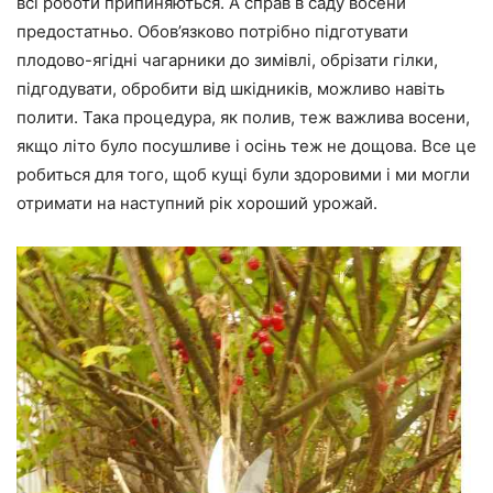
всі роботи припиняються. А справ в саду восени
предостатньо. Обов’язково потрібно підготувати
плодово-ягідні чагарники до зимівлі, обрізати гілки,
підгодувати, обробити від шкідників, можливо навіть
полити. Така процедура, як полив, теж важлива восени,
якщо літо було посушливе і осінь теж не дощова. Все це
робиться для того, щоб кущі були здоровими і ми могли
отримати на наступний рік хороший урожай.