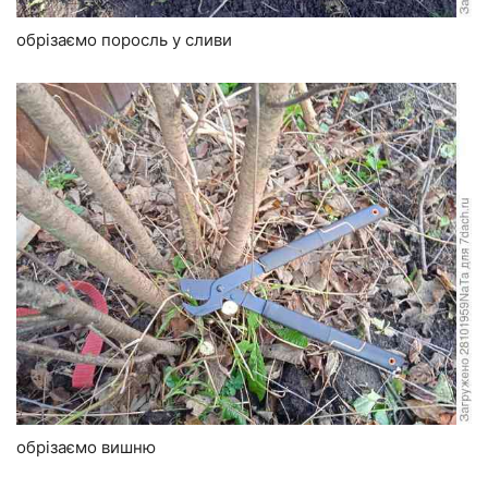
обрізаємо поросль у сливи
обрізаємо вишню