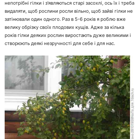
непотрібні гілки і з’являються старі засохлі, ось їх і треба
видаляти, щоб рослини росли вільно, щоб зайві гілки не
затінювали один одного. Раз в 5-6 років я роблю вже
велику обрізку своїх плодових кущів. Адже за кілька
років гілки деяких рослин виростають дуже великими і
створюють деякі незручності для себе і для нас.