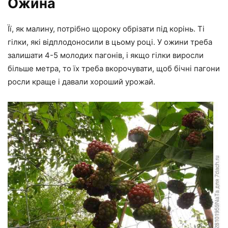
Ожина
Її, як малину, потрібно щороку обрізати під корінь. Ті
гілки, які відплодоносили в цьому році. У ожини треба
залишати 4-5 молодих пагонів, і якщо гілки виросли
більше метра, то їх треба вкорочувати, щоб бічні пагони
росли краще і давали хороший урожай.