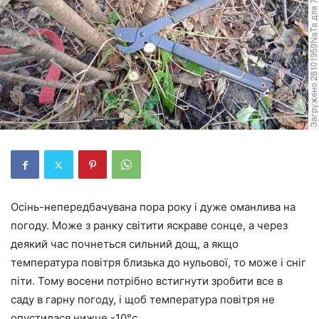
Осінь-непередбачувана пора року і дуже оманлива на
погоду. Може з ранку світити яскраве сонце, а через
деякий час почнеться сильний дощ, а якщо
температура повітря близька до нульової, то може і сніг
піти. Тому восени потрібно встигнути зробити все в
саду в гарну погоду, і щоб температура повітря не
опустилася нижче -10°c.