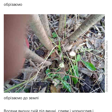
обрізаємо
обрізаємо до землі
Восени вношу гній під вишні, сливи і чорнослив і