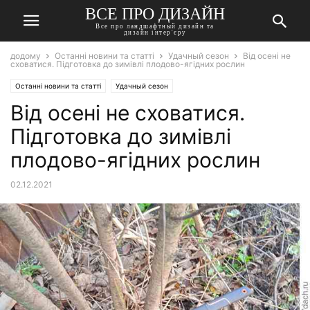
ВСЕ ПРО ДИЗАЙН
Все про ландшафтный дизайн та
дизайн інтер'єру
додому
Останні новини та статті
Удачный сезон
Від осені не
сховатися. Підготовка до зимівлі плодово-ягідних рослин
Останні новини та статті
Удачный сезон
Від осені не сховатися.
Підготовка до зимівлі
плодово-ягідних рослин
02.12.2021