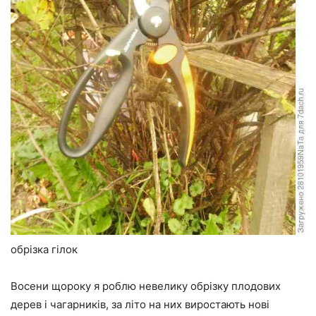
обрізка гілок
Восени щороку я роблю невелику обрізку плодових
дерев і чагарників, за літо на них виростають нові