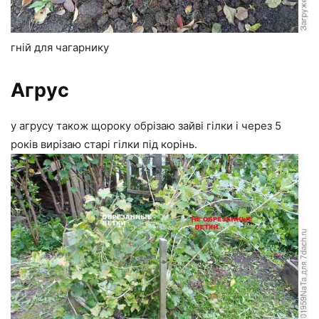
гній для чагарнику
Агрус
у агрусу також щороку обрізаю зайві гілки і через 5
років вирізаю старі гілки під корінь.