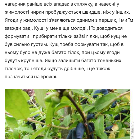
чагарник раніше всіх впадає в сплячку, а навесні у
жимолості нирки пробуджуються швидше, ніж у інших.
Ягоди у жимолості з’являються одними з перших, і ми їм
завжди раді. Кущі у мене ще молоді, і їх доводиться
формувати і прибирати тільки зайві гілки, щоб кущ не
був сильно густим. Кущ треба формувати так, щоб в
ньому було не дуже багато гілок, при цьому ягоди
будуть крупніше. Якщо залишити багато тоненьких
гілочок, то і ягоди будуть дрібніше, і це також
позначиться на врожаї.