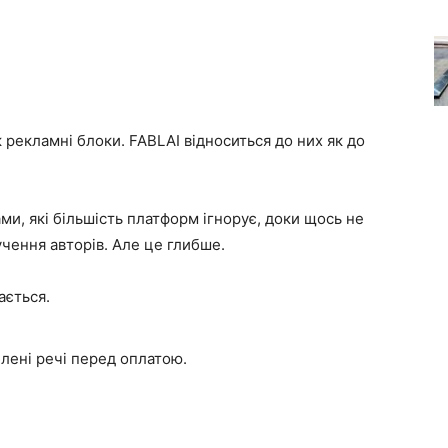
 рекламні блоки. FABLAI відноситься до них як до
и, які більшість платформ ігнорує, доки щось не
учення авторів. Але це глибше.
ається.
блені речі перед оплатою.