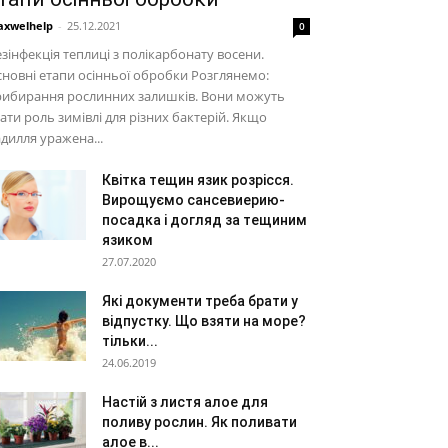
xwelhelp
-
25.12.2021
0
зінфекція теплиці з полікарбонату восени.
новні етапи осінньої обробки Розглянемо:
рибирання рослинних залишків. Вони можуть
ати роль зимівлі для різних бактерій. Якщо
дилля уражена...
Квітка тещин язик розрісся.
Вирощуємо сансевиерию-
посадка і догляд за тещиним
язиком
27.07.2020
Які документи треба брати у
відпустку. Що взяти на море?
тільки...
24.06.2019
Настій з листя алое для
поливу рослин. Як поливати
алое в...