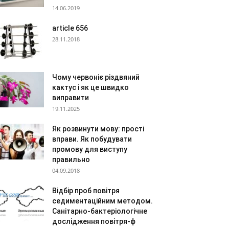
14.06.2019
article 656
28.11.2018
Чому червоніє різдвяний
кактус і як це швидко
виправити
19.11.2025
Як розвинути мову: прості
вправи. Як побудувати
промову для виступу
правильно
04.09.2018
Відбір проб повітря
седиментаційним методом.
Санітарно-бактеріологічне
дослідження повітря-ф