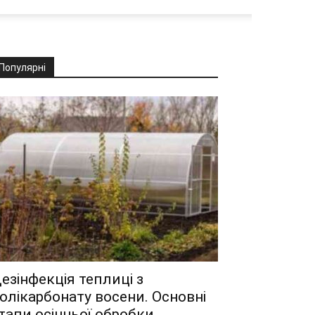
Популярні
езінфекція теплиці з
олікарбонату восени. Основні
тапи осінньої обробки