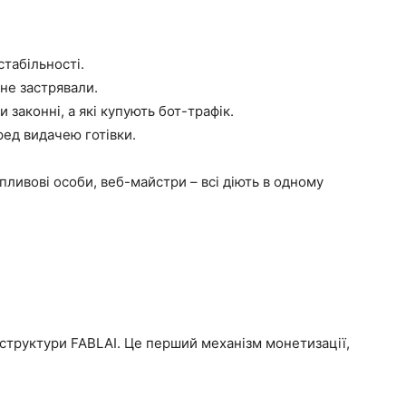
табільності.
не застрявали.
 законні, а які купують бот-трафік.
ред видачею готівки.
пливові особи, веб-майстри – всі діють в одному
труктури FABLAI. Це перший механізм монетизації,