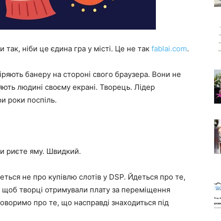
так, ніби це єдина гра у місті. Це не так
fablai.com
.
іряють банеру на стороні свого браузера. Вони не
яють людині своєму екрані. Творець. Лідер
ри роки поспіль.
ви риєте яму. Швидкий.
еться не про купівлю слотів у DSP. Йдеться про те,
 щоб творці отримували плату за переміщення
оговоримо про те, що насправді знаходиться під