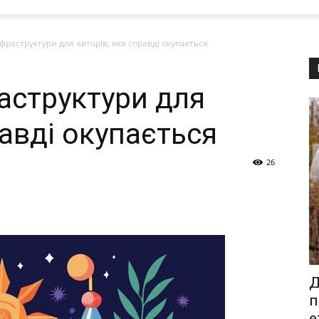
фраструктури для авторів, яка справді окупається
аструктури для
равді окупається
26
Д
п
е