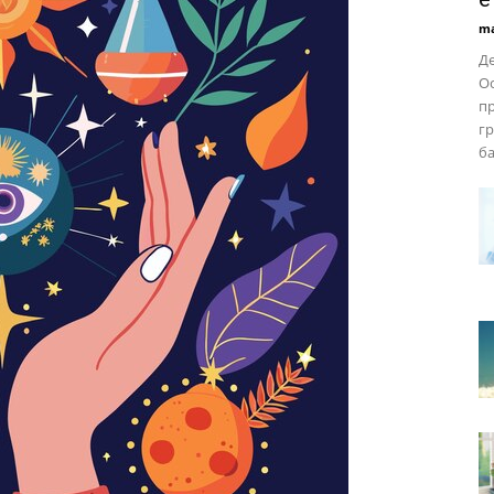
ma
Де
Ос
п
гр
ба