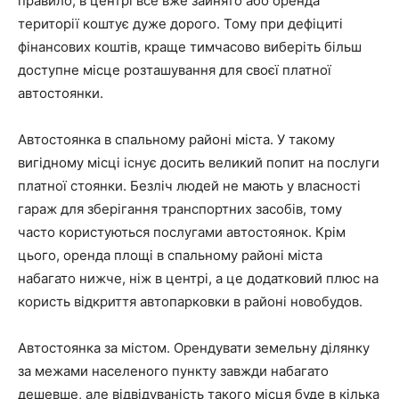
правило, в центрі все вже зайнято або оренда
території коштує дуже дорого. Тому при дефіциті
фінансових коштів, краще тимчасово виберіть більш
доступне місце розташування для своєї платної
автостоянки.
Автостоянка в спальному районі міста. У такому
вигідному місці існує досить великий попит на послуги
платної стоянки. Безліч людей не мають у власності
гараж для зберігання транспортних засобів, тому
часто користуються послугами автостоянок. Крім
цього, оренда площі в спальному районі міста
набагато нижче, ніж в центрі, а це додатковий плюс на
користь відкриття автопарковки в районі новобудов.
Автостоянка за містом. Орендувати земельну ділянку
за межами населеного пункту завжди набагато
дешевше, але відвідуваність такого місця буде в кілька