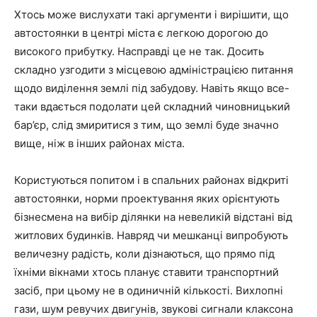
Хтось може вислухати такі аргументи і вирішити, що
автостоянки в центрі міста є легкою дорогою до
високого прибутку. Насправді це не так. Досить
складно узгодити з місцевою адміністрацією питання
щодо виділення землі під забудову. Навіть якщо все-
таки вдається подолати цей складний чиновницький
бар’єр, слід змиритися з тим, що землі буде значно
вище, ніж в інших районах міста.
Користуються попитом і в спальних районах відкриті
автостоянки, норми проектування яких орієнтують
бізнесмена на вибір ділянки на невеликій відстані від
житлових будинків. Навряд чи мешканці випробують
величезну радість, коли дізнаються, що прямо під
їхніми вікнами хтось планує ставити транспортний
засіб, при цьому не в одиничній кількості. Вихлопні
гази, шум ревучих двигунів, звукові сигнали клаксона