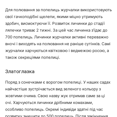
Для полювання за попелиць журчалки використовують
свої гачкоподібні щелепи, якими міцно утримують
здобич, висмоктуючи її. Розвиток личинки до стадії
лялечки триває 2 тижні. За цей час личинка з’їдає до
700 попелиць. Личинки журчалки активні переважно
вночі і виходять на полювання не раніше сутінків. Самі
журчалки харчуються квітковою і ведмежою росою, а
також секреціями попелиці.
Златоглазка
Поряд з сонечками є ворогом попелиці. У наших садах
найчастіше зустрічається вид зеленого кольору з
жовтими очима. Свою назву жук отримав саме за ці
очі. Харчуються личинки дрібними комахами,
особливо попелиць. Окремі індивіди здатні під час
розвитку знищити до 500 попелиць. Після закінчення