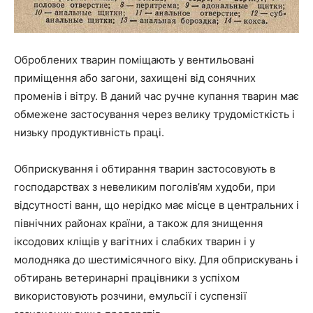
Оброблених тварин поміщають у вентильовані
приміщення або загони, захищені від сонячних
променів і вітру. В даний час ручне купання тварин має
обмежене застосування через велику трудомісткість і
низьку продуктивність праці.
Обприскування і обтирання тварин застосовують в
господарствах з невеликим поголів’ям худоби, при
відсутності ванн, що нерідко має місце в центральних і
північних районах країни, а також для знищення
іксодових кліщів у вагітних і слабких тварин і у
молодняка до шестимісячного віку. Для обприскувань і
обтирань ветеринарні працівники з успіхом
використовують розчини, емульсії і суспензії