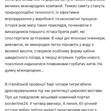
великих міжнародних компаній. Темою саміту стануть
природоподібні технології, їх ефективне
впровадження у виробничі та економічні процеси.
Історія знає масу таких прикладів, починаючи з
винахідників першого літака братів райт, які
спостерігали за птахами. В наші дні японські інженери,
вивчаючи, як зимородки легко пірнають у воду з
великої висоти, створили особливу форму кабіни
швидкісного поїзда, а творці вітряних турбін нового
покоління надихалися плавниками горбатих китів. На
думку міжнародних…
В італійській провінції барі чотири тигри вбили
дресирувальника під час репетиції циркової вистави.
Про це повідомляє місцевий новинний портал
borderline24. У четвер ввечері, 4 липня, 61-річний
етторе вебер (ettore weber) репетирував виступ з