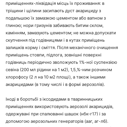
приміщеннях-ліквідація місць їх проживання: в
тріщини і щілини засипають дуст акарициду з
подальшою їх замазкою цементом або вапном з
глиною; нори гризунів забивають битим склом,
камінням, замазують цементом; не можна допускати
скупчення під годівницями і в кутах приміщень
залишків корму і сміття. Після механічного очищення
приміщень стовпи, підлога, зовнішні поверхні
годівниць періодично зволожують 1%-ної суспензією
севіна (200 мл рідини на 1 м2), 1,5,%-ним розчином
хлорофосу (2 л на 10 м2 площі), а також іншими
акарицидами (в тому числі і в формі аерозолів).
Іноді в боротьбі з іксодидами в тваринницьких
приміщеннях використовують аерозолі акарицидів,
одержувані при спалюванні шашок (нбк-г17) і за
допомогою аерозольних генераторів (ааг, аг-л6).