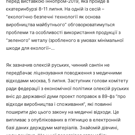
перед виставкою іннопром-2019, яка пройде в
єкатеринбурзі 8-11 липня. На одній із сесій –
“екологічно безпечні технології як основа
виробництва майбутнього” обговорюватимуться
проблеми та особливості використання продукції з
“зеленого” металу (зробленого в умовах мінімальної
шкоди для екології–…
Як зазначив олексій руських, чинний санпін не
передбачає ліцензування поводження з медичними
відходами москва, 5 липня. Заступник голови комітету
ради федерації з економічної політики олексій руських
вніс до державної думи проект поправок в 89-фз “про
відходи виробництва і споживання”, які повинні
поширити дію цього закону на медичні відходи. Це
випливає з опублікованих в п’ятницю в електронній
базі даних держдуми матеріалів. Знайомій дівчині,