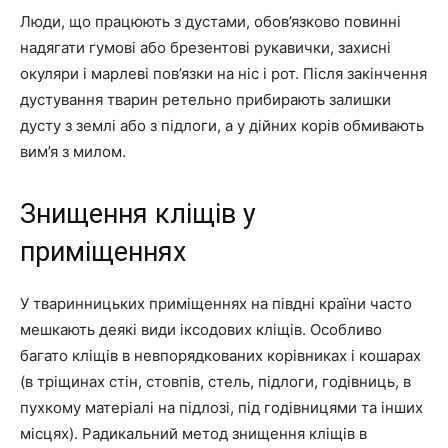
Люди, що працюють з дустами, обов’язково повинні
надягати гумові або брезентові рукавички, захисні
окуляри і марлеві пов’язки на ніс і рот. Після закінчення
дустування тварин ретельно прибирають залишки
дусту з землі або з підлоги, а у дійних корів обмивають
вим’я з милом.
Знищення кліщів у
приміщеннях
У тваринницьких приміщеннях на півдні країни часто
мешкають деякі види іксодових кліщів. Особливо
багато кліщів в невпорядкованих корівниках і кошарах
(в тріщинах стін, стовпів, стель, підлоги, годівниць, в
пухкому матеріалі на підлозі, під годівницями та інших
місцях). Радикальний метод знищення кліщів в