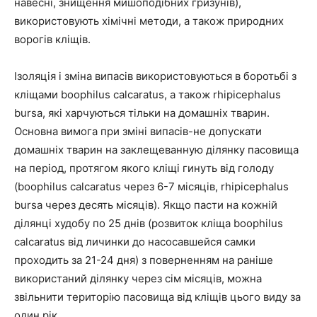
навесні, знищення мишоподібних гризунів),
використовують хімічні методи, а також природних
ворогів кліщів.
Ізоляція і зміна випасів використовуються в боротьбі з
кліщами boophilus calcaratus, а також rhipicephalus
bursa, які харчуються тільки на домашніх тварин.
Основна вимога при зміні випасів-не допускати
домашніх тварин на заклещеванную ділянку пасовища
на період, протягом якого кліщі гинуть від голоду
(boophilus calcaratus через 6-7 місяців, rhipicephalus
bursa через десять місяців). Якщо пасти на кожній
ділянці худобу по 25 днів (розвиток кліща boophilus
calcaratus від личинки до насосавшейся самки
проходить за 21-24 дня) з поверненням на раніше
використаний ділянку через сім місяців, можна
звільнити територію пасовища від кліщів цього виду за
один рік.