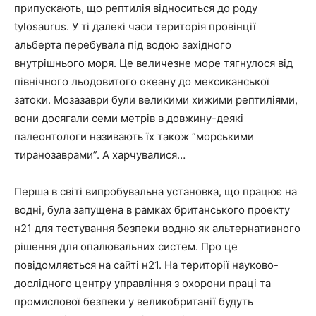
припускають, що рептилія відноситься до роду
tylosaurus. У ті далекі часи територія провінції
альберта перебувала під водою західного
внутрішнього моря. Це величезне море тягнулося від
північного льодовитого океану до мексиканської
затоки. Мозазаври були великими хижими рептиліями,
вони досягали семи метрів в довжину-деякі
палеонтологи називають їх також “морськими
тиранозаврами”. А харчувалися…
Перша в світі випробувальна установка, що працює на
водні, була запущена в рамках британського проекту
н21 для тестування безпеки водню як альтернативного
рішення для опалювальних систем. Про це
повідомляється на сайті н21. На території науково-
дослідного центру управління з охорони праці та
промислової безпеки у великобританії будуть