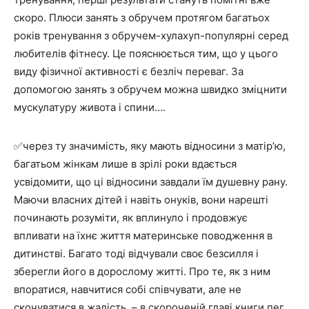
скоро. Плюси занять з обручем протягом багатьох
років тренування з обручем-хулахуп-популярні серед
любителів фітнесу. Це пояснюється тим, що у цього
виду фізичної активності є безліч переваг. За
допомогою занять з обручем можна швидко зміцнити
мускулатуру живота і спини….
✅через ту значимість, яку мають відносини з матір’ю,
багатьом жінкам лише в зрілі роки вдається
усвідомити, що ці відносини завдали їм душевну рану.
Маючи власних дітей і навіть онуків, вони нарешті
починають розуміти, як вплинуло і продовжує
впливати на їхнє життя материнське поводження в
дитинстві. Багато тоді відчували своє безсилля і
зберегли його в дорослому житті. Про те, як з ним
впоратися, навчитися собі співчувати, але не
скочуватися в жалість, – в скороченій главі книги пег