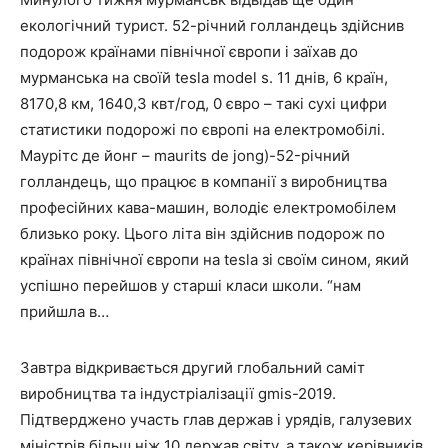
екологічний турист. 52-річний голландець здійснив
подорож країнами північної європи і заїхав до
мурманська на своїй tesla model s. 11 днів, 6 країн,
8170,8 км, 1640,3 квт/год, 0 євро – такі сухі цифри
статистики подорожі по європі на електромобілі.
Маурітс де йонг – maurits de jong)-52-річний
голландець, що працює в компанії з виробництва
професійних кава-машин, володіє електромобілем
близько року. Цього літа він здійснив подорож по
країнах північної європи на tesla зі своїм сином, який
успішно перейшов у старші класи школи. “нам
прийшла в…
Завтра відкривається другий глобальний саміт
виробництва та індустріалізації gmis-2019.
Підтверджено участь глав держав і урядів, галузевих
міністрів більш ніж 10 держав світу, а також керівників