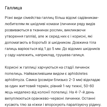
Галлица
Різні види сімейства галлиц більш відомі садівникам-
любителям як шкідливі комахи (личинки ряду видів
розвиваються в тканинах рослин, викликаючи
утворення галлів), але ж серед них є і корисні, які
допомагають в боротьбі зі шкідником. Довжина тіла
галиць варіюється від 1 до 5 мм. До відомих шкідників
у саду належить, наприклад, грушева галиця.
Корисні ж галлиці харчуються на стадії личинок
попелиць. Найважливішим видом є aphidoletes
aphidimyza. Самка (розміри близько 2-3 мм) відкладає
за один життєвий термін, рівний 1-му тижні, 50-60
яєць недалеко від колонії попелиці. На 4-7-й день
вилуплюються оранжево-червоні личинки. Останні
кусають тлю за ніжки і впорскують паралізуючу рідину.