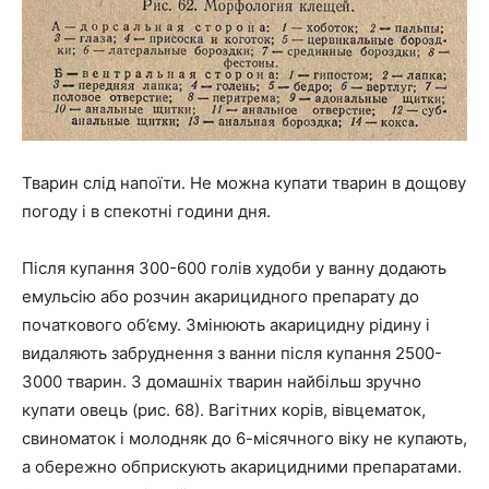
Тварин слід напоїти. Не можна купати тварин в дощову
погоду і в спекотні години дня.
Після купання 300-600 голів худоби у ванну додають
емульсію або розчин акарицидного препарату до
початкового об’єму. Змінюють акарицидну рідину і
видаляють забруднення з ванни після купання 2500-
3000 тварин. З домашніх тварин найбільш зручно
купати овець (рис. 68). Вагітних корів, вівцематок,
свиноматок і молодняк до 6-місячного віку не купають,
а обережно обприскують акарицидними препаратами.