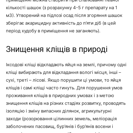
кількості шашок (з розрахунку 4-5 г препарату на 1
м3). Утворений на підлозі осад після згоряння шашок
зберігає акарицидну активність до п’яти діб (в цей
період худобу в приміщення не заганяють).
Знищення кліщів в природі
Іксодові кліщі відкладають яйця на землі, причому одні
кліщі вибирають для відкладання вологі місця, інші –
сухі, треті – лісові. Якщо порушити ці умови, то яйця
кліщів і самі кліщі часто гинуть. Для порушення умов
проживання кліщів в природних умовах і з метою
знищення кліщів на різних стадіях розвитку, проводять
ізоляцію і зміну випасних ділянок, агрикультурні
заходи (розорювання цілинних земель, меліорація
заболочених пасовищ, бур’янів і бур’янів восени і