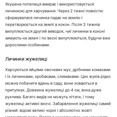
Укушена попелиця вмирає і використовується
личинкою для харчування. Через 2 тижні повністю
сформувалася личинка падає на землю і
перетворюється на землі в кокон. Після 3 тижнів
вилуплюється другий виводок, чиї личинки в коконі
зимують на землі і по весні вилуплюються, будучи вже
дорослими особинами.
Личинки жужелиці
Харчуються яйцями овочевих мух, дрібними комахами
і їх личинками, хробаками, слимаками. Цих жуків рідко
можна побачити вдень в саду, вони ховаються в
притулках. Довжина жужелиці до 4 см, вона дуже
рухлива. Багато видів не можуть літати, і тому
жужелиці активні вночі. Забарвлення жужелиці самий
різний: відомі великі чорні і абсолютно жовті