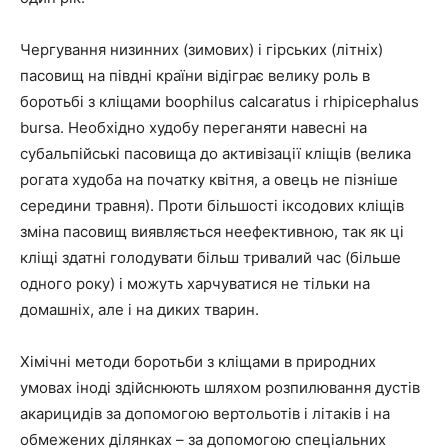
Чергування низинних (зимових) і гірських (літніх)
пасовищ на півдні країни відіграє велику роль в
боротьбі з кліщами boophilus calcaratus і rhipicephalus
bursa. Необхідно худобу переганяти навесні на
субальпійські пасовища до активізації кліщів (велика
рогата худоба на початку квітня, а овець не пізніше
середини травня). Проти більшості іксодових кліщів
зміна пасовищ виявляється неефективною, так як ці
кліщі здатні голодувати більш тривалий час (більше
одного року) і можуть харчуватися не тільки на
домашніх, але і на диких тварин.
Хімічні методи боротьби з кліщами в природних
умовах іноді здійснюють шляхом розпилювання дустів
акарицидів за допомогою вертольотів і літаків і на
обмежених ділянках – за допомогою спеціальних