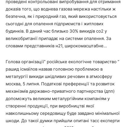
проведені контрольовані випробування для отримання
доказів того, що воднева газова мережа настільки ж
безпечна, як і природний газ, який використовується
сьогодні для опалення підприємств і житлових
будинків. В даний час близько 30% викидів co2 у
великобританії припадає на системи опалення. За
словами представників н21, широкомасштабне…
Голова організації” російське екологічне товариство ”
рашид ісмаїлов назвав головною проблемою в
металургії викиди шкідливих речовин в атмосферу
москва, 5 липня. Податкові преференції та розвиток
механізмів державно-приватного партнерства (дпп)
допоможуть великим металургійним компаніям у
створенні продукції, при виробництві якої
навколишньому середовищу буде завдано мінімальної
шкоди. До такої думки прийшли опитані тасс експерти