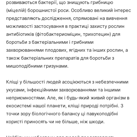
розвиваються бактерії, що знищують грибницю
(міцелій) борошнистої роси. Особливо великий інтерес
представляють дослідження, спрямовані на вивчення
можливості застосування в практиці захисту рослин
антибіотиків (фітобактериоміцин, трихотецин) для
боротьби з бактеріальними і грибними
захворюваннями плодових, ягідних та інших рослин, а
також бактеріальних препаратів для боротьби з
мишоподібними гризунами.
Кліщі у більшості людей асоціюються з небезпечними
укусами, інфекційними захворюваннями та іншими
неприємностями. Але, як і будь-який живий організм в
екосистемі нашої планети, кліщі природі потрібні. З
точки зору біологічного балансу ці павукоподібні
користі приносять чи не більше, ніж шкоди.