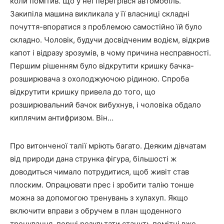
коли помітив. Що у неї перегрівся автомобіль.
Закипіла машина викликала у її власниці складні
почуття-впоратися з проблемою самостійно їй було
складно. Чоловік, будучи досвідченим водієм, відкрив
капот і відразу зрозумів, в чому причина несправності.
Першим рішенням було відкрутити кришку бачка-
розширювача з охолоджуючою рідиною. Спроба
відкрутити кришку привела до того, що
розширювальний бачок вибухнув, і чоловіка обдало
киплячим антифризом. Він…
Про витонченої талії мріють багато. Деяким дівчатам
від природи дана струнка фігура, більшості ж
доводиться чимало потрудитися, щоб живіт став
плоским. Опрацювати прес і зробити талію тонше
можна за допомогою тренувань з хулахуп. Якщо
включити вправи з обручем в план щоденного
тренування, перші результати стануть помітні вже