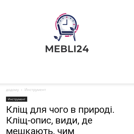
Поради
додому
Инструмент
Инструмент
Кліщ для чого в природі.
з
Кліщ-опис, види, де
мешкають, чим