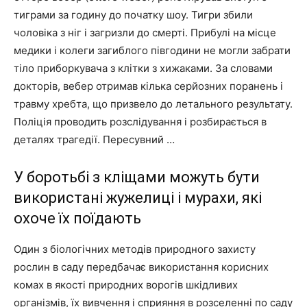
тиграми за годину до початку шоу. Тигри збили
чоловіка з ніг і загризли до смерті. Прибулі на місце
медики і колеги загиблого півгодини не могли забрати
тіло приборкувача з клітки з хижаками. За словами
докторів, вебер отримав кілька серйозних поранень і
травму хребта, що призвело до летального результату.
Поліція проводить розслідування і розбирається в
деталях трагедії. Пересувний …
У боротьбі з кліщами можуть бути
використані жужелиці і мурахи, які
охоче їх поїдають
Один з біологічних методів природного захисту
рослин в саду передбачає використання корисних
комах в якості природних ворогів шкідливих
організмів, їх вивчення і сприяння в розселенні по саду