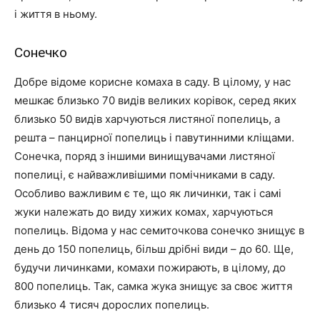
і життя в ньому.
Сонечко
Добре відоме корисне комаха в саду. В цілому, у нас
мешкає близько 70 видів великих корівок, серед яких
близько 50 видів харчуються листяної попелиць, а
решта – панцирної попелиць і павутинними кліщами.
Сонечка, поряд з іншими винищувачами листяної
попелиці, є найважливішими помічниками в саду.
Особливо важливим є те, що як личинки, так і самі
жуки належать до виду хижих комах, харчуються
попелиць. Відома у нас семиточкова сонечко знищує в
день до 150 попелиць, більш дрібні види – до 60. Ще,
будучи личинками, комахи пожирають, в цілому, до
800 попелиць. Так, самка жука знищує за своє життя
близько 4 тисяч дорослих попелиць.