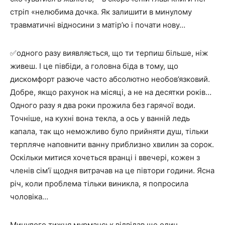
стріп «нелюбима дочка. Як залишити в минулому
травматичні відносини з матір’ю і почати нову…
✅одного разу виявляється, що ти терпиш більше, ніж
живеш. І це півбіди, а головна біда в тому, що
дискомфорт разюче часто абсолютно необов’язковий.
Добре, якщо рахунок на місяці, а не на десятки років…
Одного разу я два роки прожила без гарячої води.
Точніше, на кухні вона текла, а ось у ванній ледь
капала, так що неможливо було прийняти душ, тільки
терпляче наповнити ванну приблизно хвилин за сорок.
Оскільки митися хочеться вранці і ввечері, кожен з
членів сім’ї щодня витрачав на це півтори години. Ясна
річ, коли проблема тільки виникла, я попросила
чоловіка…
Минулого тижня мурманськ відвідав ще один