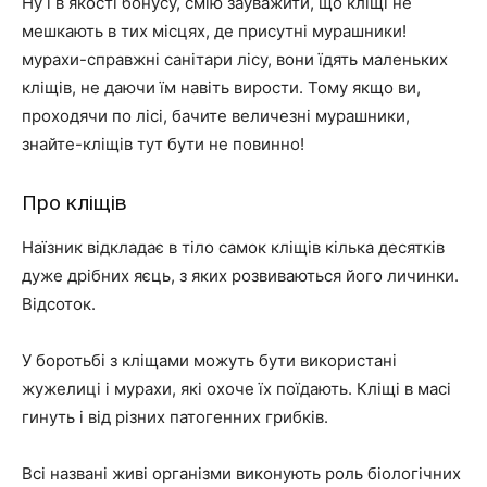
Ну і в якості бонусу, смію зауважити, що кліщі не
мешкають в тих місцях, де присутні мурашники!
мурахи-справжні санітари лісу, вони їдять маленьких
кліщів, не даючи їм навіть вирости. Тому якщо ви,
проходячи по лісі, бачите величезні мурашники,
знайте-кліщів тут бути не повинно!
Про кліщів
Наїзник відкладає в тіло самок кліщів кілька десятків
дуже дрібних яєць, з яких розвиваються його личинки.
Відсоток.
У боротьбі з кліщами можуть бути використані
жужелиці і мурахи, які охоче їх поїдають. Кліщі в масі
гинуть і від різних патогенних грибків.
Всі названі живі організми виконують роль біологічних