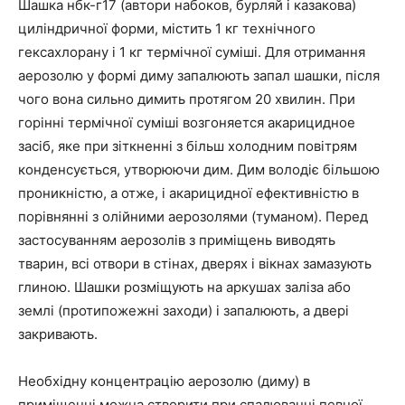
Шашка нбк-г17 (автори набоков, бурляй і казакова)
циліндричної форми, містить 1 кг технічного
гексахлорану і 1 кг термічної суміші. Для отримання
аерозолю у формі диму запалюють запал шашки, після
чого вона сильно димить протягом 20 хвилин. При
горінні термічної суміші возгоняется акарицидное
засіб, яке при зіткненні з більш холодним повітрям
конденсується, утворюючи дим. Дим володіє більшою
проникністю, а отже, і акарицидної ефективністю в
порівнянні з олійними аерозолями (туманом). Перед
застосуванням аерозолів з приміщень виводять
тварин, всі отвори в стінах, дверях і вікнах замазують
глиною. Шашки розміщують на аркушах заліза або
землі (протипожежні заходи) і запалюють, а двері
закривають.
Необхідну концентрацію аерозолю (диму) в
приміщенні можна створити при спалюванні певної