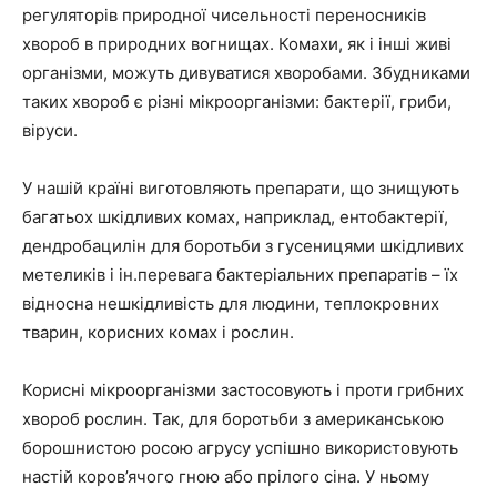
регуляторів природної чисельності переносників
хвороб в природних вогнищах. Комахи, як і інші живі
організми, можуть дивуватися хворобами. Збудниками
таких хвороб є різні мікроорганізми: бактерії, гриби,
віруси.
У нашій країні виготовляють препарати, що знищують
багатьох шкідливих комах, наприклад, ентобактерії,
дендробацилін для боротьби з гусеницями шкідливих
метеликів і ін.перевага бактеріальних препаратів – їх
відносна нешкідливість для людини, теплокровних
тварин, корисних комах і рослин.
Корисні мікроорганізми застосовують і проти грибних
хвороб рослин. Так, для боротьби з американською
борошнистою росою агрусу успішно використовують
настій коров’ячого гною або прілого сіна. У ньому