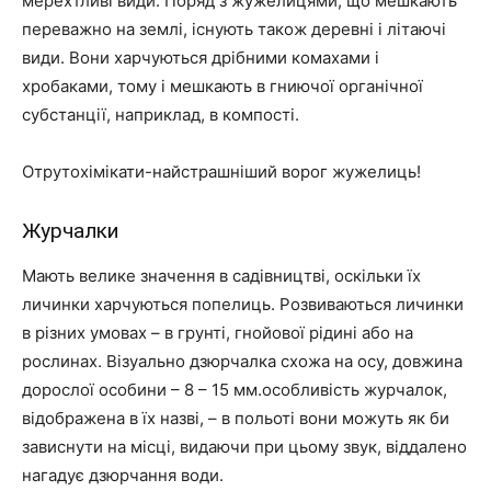
мерехтливі види. Поряд з жужелицями, що мешкають
переважно на землі, існують також деревні і літаючі
види. Вони харчуються дрібними комахами і
хробаками, тому і мешкають в гниючої органічної
субстанції, наприклад, в компості.
Отрутохімікати-найстрашніший ворог жужелиць!
Журчалки
Мають велике значення в садівництві, оскільки їх
личинки харчуються попелиць. Розвиваються личинки
в різних умовах – в грунті, гнойової рідині або на
рослинах. Візуально дзюрчалка схожа на осу, довжина
дорослої особини – 8 – 15 мм.особливість журчалок,
відображена в їх назві, – в польоті вони можуть як би
зависнути на місці, видаючи при цьому звук, віддалено
нагадує дзюрчання води.