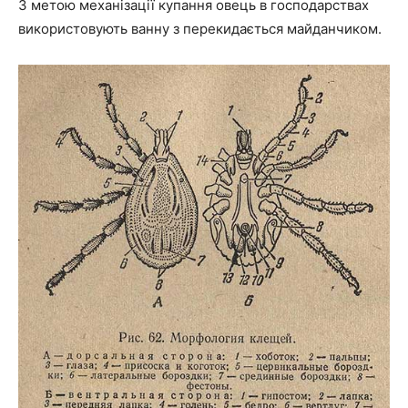
З метою механізації купання овець в господарствах
використовують ванну з перекидається майданчиком.