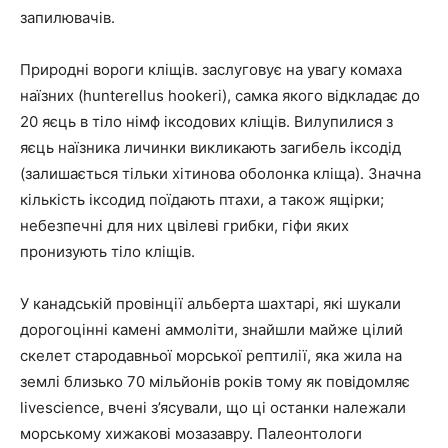
запилювачів.
Природні вороги кліщів. заслуговує на увагу комаха
наїзних (hunterellus hookeri), самка якого відкладає до
20 яєць в тіло німф іксодових кліщів. Вилупилися з
яєць наїзника личинки викликають загибель іксодід
(залишається тільки хітинова оболонка кліща). Значна
кількість іксодид поїдають птахи, а також ящірки;
небезпечні для них цвілеві грибки, гіфи яких
пронизують тіло кліщів.
У канадській провінції альберта шахтарі, які шукали
дорогоцінні камені аммоліти, знайшли майже цілий
скелет стародавньої морської рептилії, яка жила на
землі близько 70 мільйонів років тому як повідомляє
livescience, вчені з’ясували, що ці останки належали
морському хижакові мозазавру. Палеонтологи