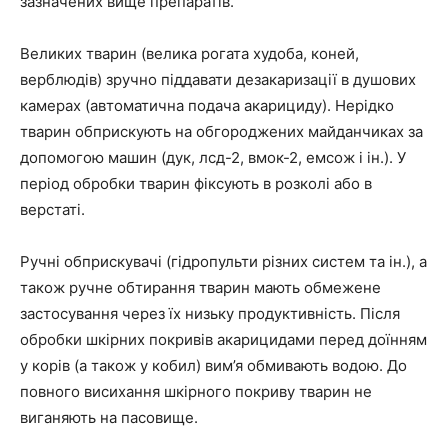
зазначених вище препаратів.
Великих тварин (велика рогата худоба, коней,
верблюдів) зручно піддавати дезакаризації в душових
камерах (автоматична подача акарициду). Нерідко
тварин обприскують на обгороджених майданчиках за
допомогою машин (дук, лсд-2, вмок-2, емсож і ін.). У
період обробки тварин фіксують в розколі або в
верстаті.
Ручні обприскувачі (гідропульти різних систем та ін.), а
також ручне обтирання тварин мають обмежене
застосування через їх низьку продуктивність. Після
обробки шкірних покривів акарицидами перед доїнням
у корів (а також у кобил) вим’я обмивають водою. До
повного висихання шкірного покриву тварин не
виганяють на пасовище.