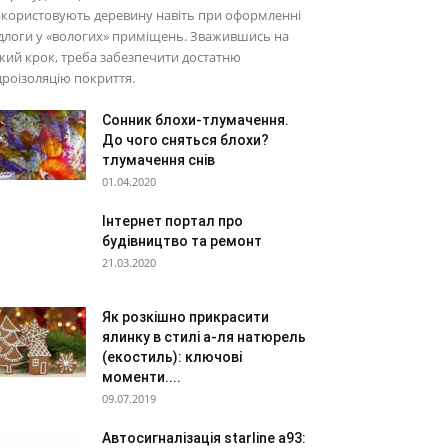
користовують деревину навіть при оформленні
длоги у «вологих» приміщень. Зважившись на
кий крок, треба забезпечити достатню
дроізоляцію покриття.
Сонник блохи-тлумачення.
До чого сняться блохи?
тлумачення снів
01.04.2020
Інтернет портал про
будівництво та ремонт
21.03.2020
Як розкішно прикрасити
ялинку в стилі а-ля натюрель
(екостиль): ключові
моменти....
09.07.2019
Автосигналізація starline a93: