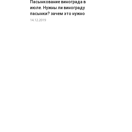
Пасынкование винограда в
июле. Нужны ли винограду
пасынки? зачем это нужно
14.12.2019