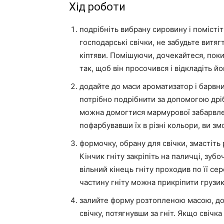
Хід роботи
подрібніть вибрану сировину і помісті
господарські свічки, не забудьте витяг
кіптяви. Помішуючи, дочекайтеся, поки 
так, щоб він просочився і відкладіть йо
додайте до маси ароматизатор і барвни
потрібно подрібнити за допомогою дріб
можна домогтися мармурової забарвлен
пофарбувавши їх в різні кольори, ви з
формочку, обрану для свічки, змастіт
Кінчик гніту закріпіть на паличці, зубо
вільний кінець гніту проходив по її сер
частину гніту можна прикріпити грузик
залийте форму розтопленою масою, доче
свічку, потягнувши за гніт. Якщо свічк