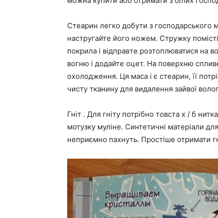
можна купити або отримати з білих господ
Стеарин легко добути з господарського м
настругайте його ножем. Стружку помістіт
покрила і відправте розтоплюватися на во
вогню і додайте оцет. На поверхню спливе
охолодження. Ця маса і є стеарин, її потр
чисту тканину для видалення зайвої волог
Гніт . Для гніту потрібно товста х / б нит
мотузку муліне. Синтетичні матеріали для
неприємно пахнуть. Простіше отримати гні