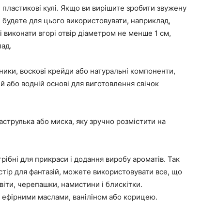
і пластикові кулі. Якщо ви вирішите зробити звужену
ви будете для цього використовувати, наприклад,
і виконати вгорі отвір діаметром не менше 1 см,
лад.
ники, воскові крейди або натуральні компоненти,
ій або водній основі для виготовлення свічок
аструлька або миска, яку зручно розмістити на
трібні для прикраси і додання виробу ароматів. Так
стір для фантазій, можете використовувати все, що
віти, черепашки, намистини і блискітки.
ефірними маслами, ваніліном або корицею.