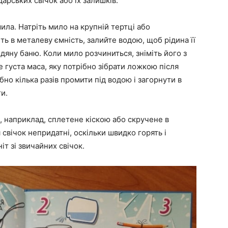
арських свічок або їх залишків.
ила. Натріть мило на крупній тертці або
ь в металеву ємність, залийте водою, щоб рідина її
дяну баню. Коли мило розчиниться, зніміть його з
 густа маса, яку потрібно зібрати ложкою після
ібно кілька разів промити під водою і загорнути в
и.
ка, наприклад, сплетене кіскою або скручене в
 свічок непридатні, оскільки швидко горять і
т зі звичайних свічок.