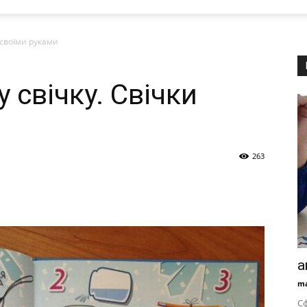
и своїми руками
 свічку. Свічки
263
a
ma
Сф