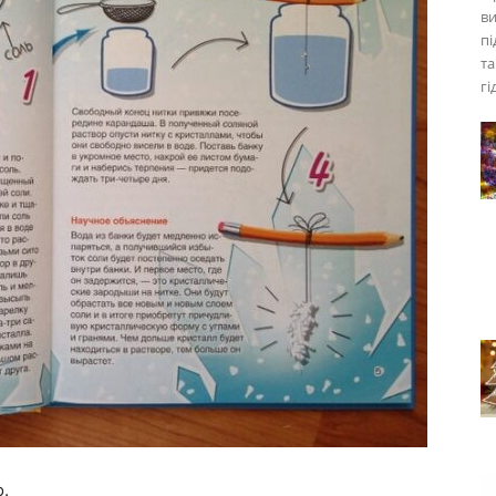
ви
пі
та
гі
о.