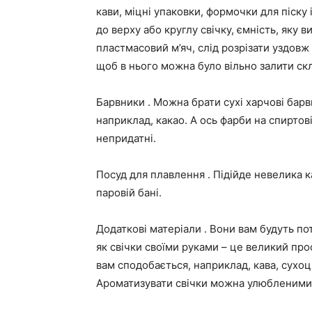
кави, міцні упаковки, формочки для піску 
до верху або круглу свічку, ємність, яку 
пластмасовий м’яч, слід розрізати уздовж 
щоб в нього можна було вільно залити ск
Барвники . Можна брати сухі харчові барв
наприклад, какао. А ось фарби на спиртов
непридатні.
Посуд для плавлення . Підійде невелика к
паровій бані.
Додаткові матеріали . Вони вам будуть по
як свічки своїми руками – це великий про
вам сподобається, наприклад, кава, сухоц
Ароматизувати свічки можна улюбленими 