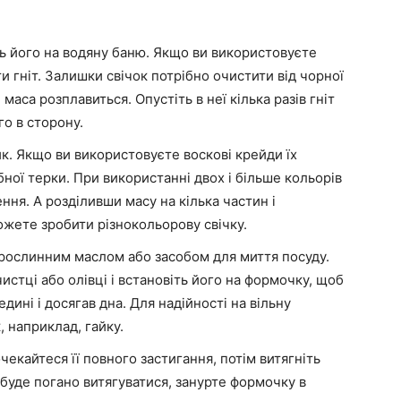
ть його на водяну баню. Якщо ви використовуєте
ти гніт. Залишки свічок потрібно очистити від чорної
маса розплавиться. Опустіть в неї кілька разів гніт
го в сторону.
к. Якщо ви використовуєте воскові крейди їх
ної терки. При використанні двох і більше кольорів
ня. А розділивши масу на кілька частин і
можете зробити різнокольорову свічку.
ь рослинним маслом або засобом для миття посуду.
чистці або олівці і встановіть його на формочку, щоб
едині і досягав дна. Для надійності на вільну
, наприклад, гайку.
кайтеся її повного застигання, потім витягніть
а буде погано витягуватися, занурте формочку в