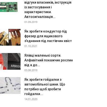
відгуки власників, інструкція
із застосування і
характеристики.
Автосигналізація...
01.09.2019
Як зробити кондуктор під
фрезер для ящикового
з’єднання під ластівчин хвіст
01.10.2021
Ялівці маленькі сорти.
Алфавітний покажчик рослин
від а до...
03.08.2019
Як зробити гойдалки з
автомобільної шини. Що
потрібно щоб зробити
гойдалки...
14.01.2020