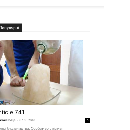
Популярні
rticle 741
xwelhelp
-
07.10.2018
0
ері будівництва. Особливо сміливі