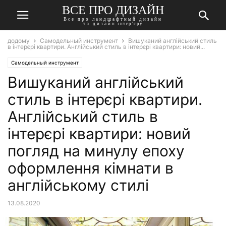
ВСЕ ПРО ДИЗАЙН
Все про ландшафтный дизайн
та дизайн інтер'єру
додому
Самодельный инструмент
Вишуканий англійський стиль
в інтерєрі квартири. Англійський стиль в інтерєрі квартири: новий...
Самодельный инструмент
Вишуканий англійський
стиль в інтерєрі квартири.
Англійський стиль в
інтерєрі квартири: новий
погляд на минулу епоху
оформлення кімнати в
англійському стилі
13.08.2020