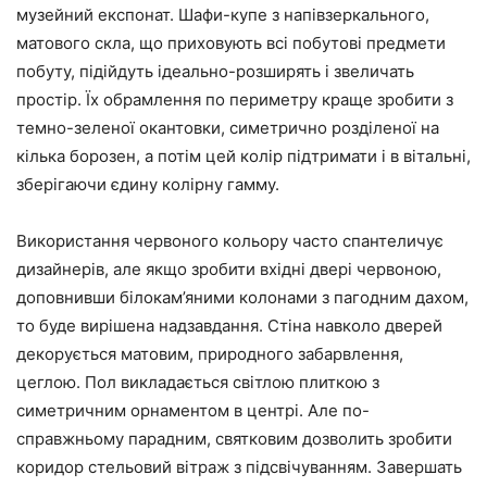
музейний експонат. Шафи-купе з напівзеркального,
матового скла, що приховують всі побутові предмети
побуту, підійдуть ідеально-розширять і звеличать
простір. Їх обрамлення по периметру краще зробити з
темно-зеленої окантовки, симетрично розділеної на
кілька борозен, а потім цей колір підтримати і в вітальні,
зберігаючи єдину колірну гамму.
Використання червоного кольору часто спантеличує
дизайнерів, але якщо зробити вхідні двері червоною,
доповнивши білокам’яними колонами з пагодним дахом,
то буде вирішена надзавдання. Стіна навколо дверей
декорується матовим, природного забарвлення,
цеглою. Пол викладається світлою плиткою з
симетричним орнаментом в центрі. Але по-
справжньому парадним, святковим дозволить зробити
коридор стельовий вітраж з підсвічуванням. Завершать