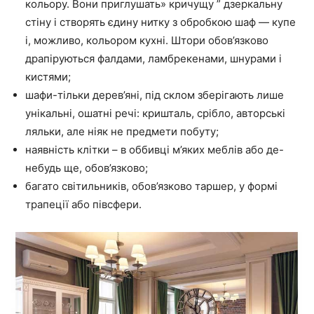
кольору. Вони приглушать» кричущу ” дзеркальну
стіну і створять єдину нитку з обробкою шаф — купе
і, можливо, кольором кухні. Штори обов’язково
драпіруються фалдами, ламбрекенами, шнурами і
кистями;
шафи-тільки дерев’яні, під склом зберігають лише
унікальні, ошатні речі: кришталь, срібло, авторські
ляльки, але ніяк не предмети побуту;
наявність клітки – в оббивці м’яких меблів або де-
небудь ще, обов’язково;
багато світильників, обов’язково таршер, у формі
трапеції або півсфери.