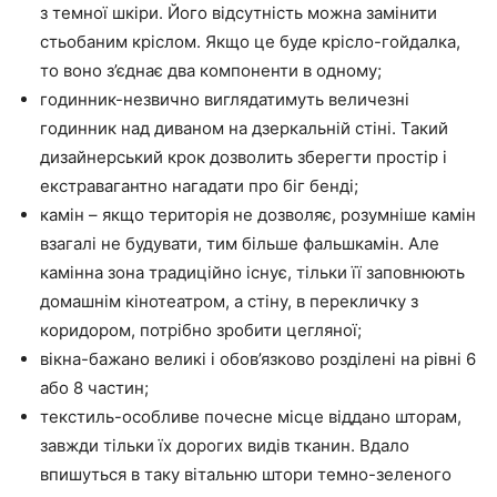
з темної шкіри. Його відсутність можна замінити
стьобаним кріслом. Якщо це буде крісло-гойдалка,
то воно з’єднає два компоненти в одному;
годинник-незвично виглядатимуть величезні
годинник над диваном на дзеркальній стіні. Такий
дизайнерський крок дозволить зберегти простір і
екстравагантно нагадати про біг бенді;
камін – якщо територія не дозволяє, розумніше камін
взагалі не будувати, тим більше фальшкамін. Але
камінна зона традиційно існує, тільки її заповнюють
домашнім кінотеатром, а стіну, в перекличку з
коридором, потрібно зробити цегляної;
вікна-бажано великі і обов’язково розділені на рівні 6
або 8 частин;
текстиль-особливе почесне місце віддано шторам,
завжди тільки їх дорогих видів тканин. Вдало
впишуться в таку вітальню штори темно-зеленого