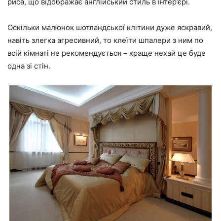
риса, що відображає англійський стиль в інтер’єрі.
Оскільки малюнок шотландської клітини дуже яскравий,
навіть злегка агресивний, то клеїти шпалери з ним по
всій кімнаті не рекомендується – краще нехай це буде
одна зі стін.