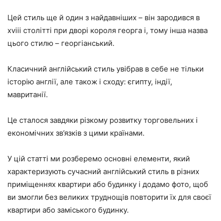
Цей стиль ще й один з найдавніших – він зародився в
xviii столітті при дворі короля георга i, тому інша назва
цього стилю – георгіанський.
Класичний англійський стиль увібрав в себе не тільки
історію англії, але також і сходу: єгипту, індії,
мавританії.
Це сталося завдяки різкому розвитку торговельних і
економічних зв’язків з цими країнами.
У цій статті ми розберемо основні елементи, який
характеризують сучасний англійський стиль в різних
приміщеннях квартири або будинку і додамо фото, щоб
ви змогли без великих труднощів повторити їх для своєї
квартири або заміського будинку.