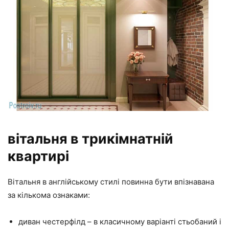
вітальня в трикімнатній
квартирі
Вітальня в англійському стилі повинна бути впізнавана
за кількома ознаками:
диван честерфілд – в класичному варіанті стьобаний і