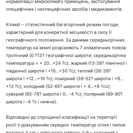
нормалізації мікроклімату приміщень, застосування
специфічних і неспецифічних засобів і медикаментів.
Клімат
– статистичний багаторічний режим погоди,
характерний для конкретної місцевості в силу її
географічного положення. За даними середньорічних
температур на землі розрізняють 7 кліматичних поясів:
тропічний (0 ?13? географічної широти; середньорічна
температура = + 20…+24 ?с); жаркий (13-26? північної і
південної широти і +16…+30 ?с); теплий (26-39?
широти і +12…+16 ?с); помірний (39-52? широти і +8…
+12 ?с); холодний (52-65? широти і + 4…+8 ?со);
суворий (65-78? широти і 0.. -4 ?с); полярний (69-90?
широти і -4 ?с і нижче).
Відповідно до спрощеної класифікації на території
росії з урахуванням середніх температур січня і липня
виділені 4 клі – матіческіх району: 1-й – холодний з