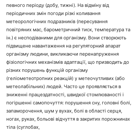
певного періоду (добу, тижні). На відміну від
періодичних змін погоди різкі коливання
метеорологічних подразників (пересування
повітряних мас, барометричний тиск, температура та
ін.) є несподіваними для організму. Вони створюють
підвищене навантаження на регуляторний апарат
організму людини, викликаючи перенапруження
фізіологічних механізмів адаптації, що призводить до
різних порушень функцій організму
(геліометеотропних реакцій) у метеочутливих (або
метеолабільних) людей. Часто це проявляється в
зниженні працездатності, швидкої стомлюваності і
погіршенні самопочуття: порушення сну, головні болі,
запаморочення, шум у вухах, болі в області серця,
ногах, руках, больові відчуття в закритих порожнинах
тіла (суглобах,