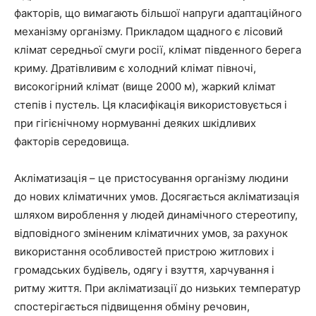
факторів, що вимагають більшої напруги адаптаційного
механізму організму. Прикладом щадного є лісовий
клімат середньої смуги росії, клімат південного берега
криму. Дратівливим є холодний клімат півночі,
високогірний клімат (вище 2000 м), жаркий клімат
степів і пустель. Ця класифікація використовується і
при гігієнічному нормуванні деяких шкідливих
факторів середовища.
Акліматизація
– це пристосування організму людини
до нових кліматичних умов. Досягається акліматизація
шляхом вироблення у людей динамічного стереотипу,
відповідного зміненим кліматичних умов, за рахунок
використання особливостей пристрою житлових і
громадських будівель, одягу і взуття, харчування і
ритму життя. При акліматизації до низьких температур
спостерігається підвищення обміну речовин,