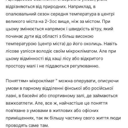
відрізняються від природних. Наприклад, в
опалювальний сезон середня температура в центрі
великого міста на 2-3ос вище, ніж за містом. При
цьому змінюється напрямок і швидкість вітру, який
починає дути від області з більш високою
температурою (центр міста) до його околиць. Навіть
лісове узлісся володіє своїм мікрокліматом. Але при
цьому відмінності від хащі лісу або відкритого
простору малі і не піддаються регулюванню.
Поняттям» мікроклімат ” можна оперувати, описуючи
умови в парному відділенні фінської або російської
лазні, в басейні або спортивному залі, де займаються
важкоатлети. Але, все ж, найчастіше це поняття
пов’язане з умовами в житлових або офісних
приміщеннях, так як більшу частину свого життя люди
проводять саме там.