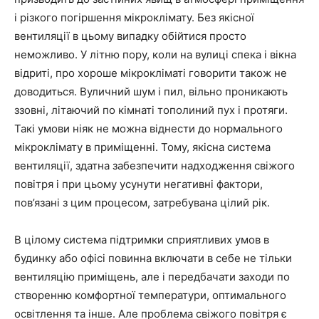
і різкого погіршення мікроклімату. Без якісної
вентиляції в цьому випадку обійтися просто
неможливо. У літню пору, коли на вулиці спека і вікна
відриті, про хороше мікрокліматі говорити також не
доводиться. Вуличний шум і пил, вільно проникають
ззовні, літаючий по кімнаті тополиний пух і протяги.
Такі умови ніяк не можна віднести до нормального
мікроклімату в приміщенні. Тому, якісна система
вентиляції, здатна забезпечити надходження свіжого
повітря і при цьому усунути негативні фактори,
пов’язані з цим процесом, затребувана цілий рік.
В цілому система підтримки сприятливих умов в
будинку або офісі повинна включати в себе не тільки
вентиляцію приміщень, але і передбачати заходи по
створенню комфортної температури, оптимального
освітлення та інше. Але проблема свіжого повітря є