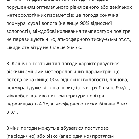
порушенням оптимального рівня одного або декількох
метеорологічних параметрів: це погода сонячна і
похмура, суха і волога (не вище 90% відносної
вологості), міждобові коливання температури повітря
не перевищують 4 ?с, атмосферного тиску-6 мм рт.ст.,
швидкість вітру не більше 9 м / с.
3. Клінічно гострий тип погоди характеризується
різкими змінами метеорологічних параметрів: це
погода сира (вище 90% відносної вологості), дощова,
похмура і дуже вітряна (швидкість вітру більше 9 м/с),
міждобові коливання температури повітря
перевищують 4 ?с, атмосферного тиску-більше 6 мм
рт.ст.
Зміни погоди можуть відбуватися поступово
(періодично) або різко (аперіодично) протягом