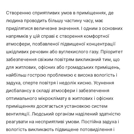
Створенню сприятливих умов в приміщеннях, де
людина проводить більшу частину часу, має
приділятися величезне значення. І одним з основних
напрямків у цій справі є створення комфортної
атмосфери, позбавленої підвищеної концентрації
шкідливих речовин або вуглекислого газу. Пріоритет
забезпечення свіжим повітрям викликаний тим, що
для житлових, офісних або громадських приміщень,
найбільш гострою проблемою є висока вологість і
задуха, сперте повітря і недолік кисню. Усунення
дисбалансу в складі атмосфери і забезпечення
оптимального мікроклімату в житлових і офісних
приміщеннях досягається установкою систем
вентиляції. Людський організм наділений здатністю
реагувати на несприятливі умови. Постійна задуха і
вологість викликають підвищене потовиділення і