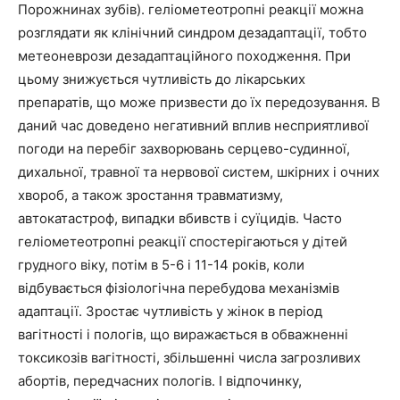
Порожнинах зубів). геліометеотропні реакції можна
розглядати як клінічний синдром дезадаптації, тобто
метеоневрози дезадаптаційного походження. При
цьому знижується чутливість до лікарських
препаратів, що може призвести до їх передозування. В
даний час доведено негативний вплив несприятливої
погоди на перебіг захворювань серцево-судинної,
дихальної, травної та нервової систем, шкірних і очних
хвороб, а також зростання травматизму,
автокатастроф, випадки вбивств і суїцидів. Часто
геліометеотропні реакції спостерігаються у дітей
грудного віку, потім в 5-6 і 11-14 років, коли
відбувається фізіологічна перебудова механізмів
адаптації. Зростає чутливість у жінок в період
вагітності і пологів, що виражається в обважненні
токсикозів вагітності, збільшенні числа загрозливих
абортів, передчасних пологів. І відпочинку,