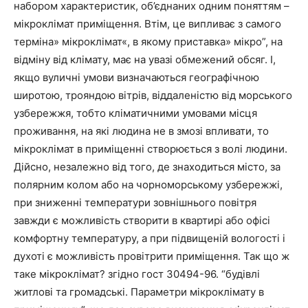
набором характеристик, об’єднаних одним поняттям –
мікроклімат приміщення. Втім, це випливає з самого
терміна» мікроклімат«, в якому приставка» мікро”, на
відміну від клімату, має на увазі обмежений обсяг. І,
якщо вуличні умови визначаються географічною
широтою, трояндою вітрів, віддаленістю від морського
узбережжя, тобто кліматичними умовами місця
проживання, на які людина не в змозі впливати, то
мікроклімат в приміщенні створюється з волі людини.
Дійсно, незалежно від того, де знаходиться місто, за
полярним колом або на чорноморському узбережжі,
при зниженні температури зовнішнього повітря
завжди є можливість створити в квартирі або офісі
комфортну температуру, а при підвищеній вологості і
духоті є можливість провітрити приміщення. Так що ж
таке мікроклімат? згідно гост 30494-96. “будівлі
житлові та громадські. Параметри мікроклімату в