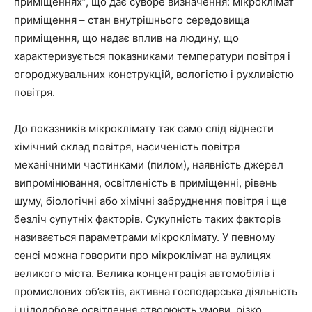
приміщеннях”, що дає суворе визначення: мікроклімат
приміщення – стан внутрішнього середовища
приміщення, що надає вплив на людину, що
характеризується показниками температури повітря і
огороджувальних конструкцій, вологістю і рухливістю
повітря.
До показників мікроклімату так само слід віднести
хімічний склад повітря, насиченість повітря
механічними частинками (пилом), наявність джерел
випромінювання, освітленість в приміщенні, рівень
шуму, біологічні або хімічні забруднення повітря і ще
безліч супутніх факторів. Сукупність таких факторів
називається параметрами мікроклімату. У певному
сенсі можна говорити про мікроклімат на вулицях
великого міста. Велика концентрація автомобілів і
промислових об’єктів, активна господарська діяльність
і цілодобове освітлення створюють умови, різко