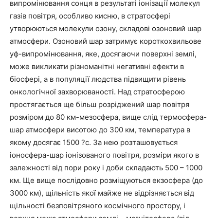
випромінювання сонця в результаті іонізації молекул
газів повітря, особливо кисню, в стратосфері
утворюються молекули озону, складові озоновий шар
атмосфери. Озоновий шар затримує короткохвильове
уф-випромінювання, яке, досягаючи поверхні землі,
може викликати різноманітні негативні ефекти в
біосфері, а в популяції людства підвищити рівень
онкологічної захворюваності. Над стратосферою
простягається ще більш розріджений шар повітря
розміром до 80 км-мезосфера, вище слід термосфера-
шар атмосфери висотою до 300 км, температура в
якому досягає 1500 ?с. За нею розташовується
іоносфера-шар іонізованого повітря, розміри якого в
залежності від пори року і доби складають 500 – 1000
км. Ще вище послідовно розміщуються екзосфера (до
3000 км), щільність якої майже не відрізняється від
щільності безповітряного космічного простору, і