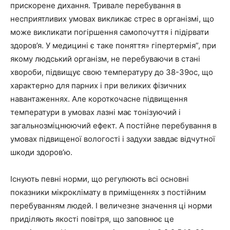
прискорене дихання. Тривале перебування в
несприятливих умовах викликає стрес в організмі, що
може викликати погіршення самопочуття і підірвати
здоров’я. У медицині є таке поняття» гіпертермія”, при
якому людський організм, не перебуваючи в стані
хвороби, підвищує свою температуру до 38-39ос, що
характерно для парних і при великих фізичних
навантаженнях. Але короткочасне підвищення
температури в умовах лазні має тонізуючий і
загальнозміцнюючий ефект. А постійне перебування в
умовах підвищеної вологості і задухи завдає відчутної
шкоди здоров’ю.
Існують певні норми, що регулюють всі основні
показники мікроклімату в приміщеннях з постійним
перебуванням людей. І величезне значення ці норми
приділяють якості повітря, що заповнює це