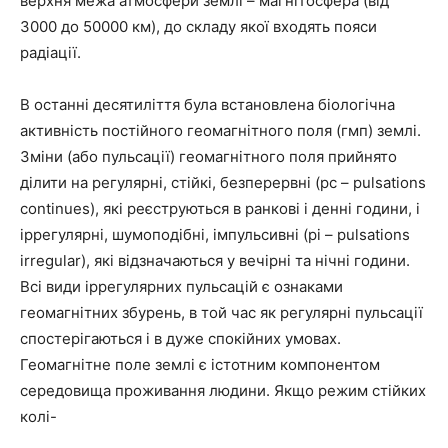
верхня межа атмосфери землі – магнітосфера (від
3000 до 50000 км), до складу якої входять пояси
радіації.
В останні десятиліття була встановлена біологічна
активність постійного геомагнітного поля (гмп) землі.
Зміни (або пульсації) геомагнітного поля прийнято
ділити на регулярні, стійкі, безперервні (рс – pulsations
continues), які реєструються в ранкові і денні години, і
іррегулярні, шумоподібні, імпульсивні (pi – pulsations
irregular), які відзначаються у вечірні та нічні години.
Всі види іррегулярних пульсацій є ознаками
геомагнітних збурень, в той час як регулярні пульсації
спостерігаються і в дуже спокійних умовах.
Геомагнітне поле землі є істотним компонентом
середовища проживання людини. Якщо режим стійких
колі-