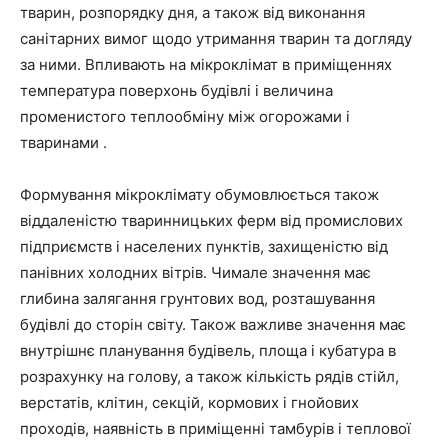
тварин, розпорядку дня, а також від виконання
санітарних вимог щодо утримання тварин та догляду
за ними. Впливають на мікроклімат в приміщеннях
температура поверхонь будівлі і величина
променистого теплообміну між огорожами і
тваринами .
Формування мікроклімату обумовлюється також
віддаленістю тваринницьких ферм від промислових
підприємств і населених пунктів, захищеністю від
панівних холодних вітрів. Чимале значення має
глибина залягання грунтових вод, розташування
будівлі до сторін світу. Також важливе значення має
внутрішнє планування будівель, площа і кубатура в
розрахунку на голову, а також кількість рядів стійл,
верстатів, клітин, секцій, кормових і гнойових
проходів, наявність в приміщенні тамбурів і теплової