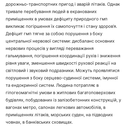
дорожньо-транспортних пригод і аварій літаків. Однак
тривале перебування людей в екранованих
приміщеннях в умовах дефіциту природного гмп
викликає погіршення їх самопочуття і стану здоров’я.
Дефіцит гмп тягне за собою порушення з боку
центральної нервової системи: дисбаланс основних
нервових процесів у вигляді переважання
гальмування, погіршення координації рухів і зниження
рівня уваги, зменшення швидкості рухової реакції на
світловий і звуковий подразники. Можуть проявлятися
порушення з боку серцево-судинної системи, імунної
та ендокринної систем. Людина потрапляє в
гіпогеомагнітні умови в житлових багатоповерхових
будівлях, побудованих із залізобетонних конструкцій, у
вагонах метро, салонах легкових автомобілів, в
приміщеннях літаків, морських суден, на підводних
човнах, в банківських сховищах.