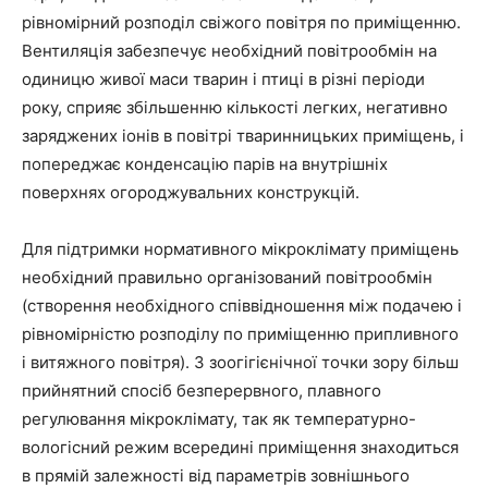
рівномірний розподіл свіжого повітря по приміщенню.
Вентиляція забезпечує необхідний повітрообмін на
одиницю живої маси тварин і птиці в різні періоди
року, сприяє збільшенню кількості легких, негативно
заряджених іонів в повітрі тваринницьких приміщень, і
попереджає конденсацію парів на внутрішніх
поверхнях огороджувальних конструкцій.
Для підтримки нормативного мікроклімату приміщень
необхідний правильно організований повітрообмін
(створення необхідного співвідношення між подачею і
рівномірністю розподілу по приміщенню припливного
і витяжного повітря). З зоогігієнічної точки зору більш
прийнятний спосіб безперервного, плавного
регулювання мікроклімату, так як температурно-
вологісний режим всередині приміщення знаходиться
в прямій залежності від параметрів зовнішнього