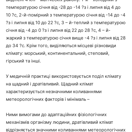
температурою січня від -28 до -14 ?з і липня від 4 до
10 ?с, 2-й-помірний з температурою січня від -14 до -4
?з і липня від 10 до 22 ?с, 3 – й-теплий з температурою
січня від -4 до 0 ?з і липня від 22 до 28 ?с, 4 – й-
жаркий з температурою січня вище -4 ?з і липня від 28
до 34 ?с. Крім того, виділяються місцеві різновиди
клімату: морський, континентальний, степовий,
гірський та інші.
У медичній практиці використовується поділ клімату
на щадний і дратівливий. Щадний клімат
характеризується незначними коливаннями
метеорологічних факторів і мінімаль –
Ними вимогами до адаптаційних фізіологічних
механізмів організму людини, дратівливий клімат
відрізняється значними коливаннями метеорологічних