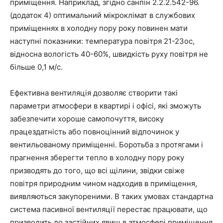
приміщення. Наприклад, згідно санпін 2.2.2.542-96.
(додаток 4) оптимальний мікроклімат в службових
приміщеннях в холодну пору року повинен мати
наступні показники: температура повітря 21-23ос,
відносна вологість 40-60%, швидкість руху повітря не
більше 0,1 м/с.
Ефективна вентиляція дозволяє створити такі
параметри атмосфери в квартирі і офісі, які зможуть
забезпечити хороше самопочуття, високу
працездатність або повноцінний відпочинок у
вентильованому приміщенні. Боротьба з протягами і
прагнення зберегти тепло в холодну пору року
призводять до того, що всі щілини, звідки свіже
повітря природним чином надходив в приміщення,
виявляються закупореними. В таких умовах стандартна
система пасивної вентиляції перестає працювати, що
призводить до застійних явищ в атмосфері приміщення