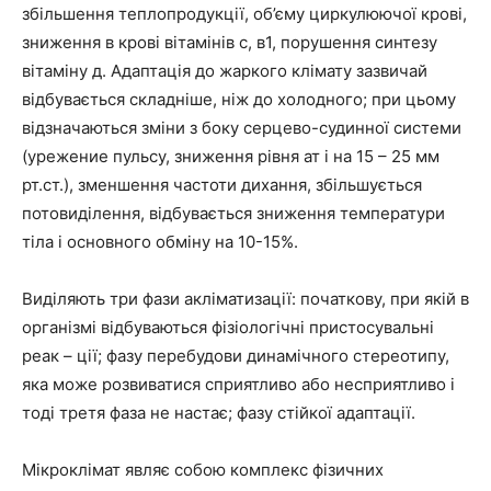
збільшення теплопродукції, об’єму циркулюючої крові,
зниження в крові вітамінів с, в1, порушення синтезу
вітаміну д. Адаптація до жаркого клімату зазвичай
відбувається складніше, ніж до холодного; при цьому
відзначаються зміни з боку серцево-судинної системи
(урежение пульсу, зниження рівня ат і на 15 – 25 мм
рт.ст.), зменшення частоти дихання, збільшується
потовиділення, відбувається зниження температури
тіла і основного обміну на 10-15%.
Виділяють три фази акліматизації: початкову, при якій в
організмі відбуваються фізіологічні пристосувальні
реак – ції; фазу перебудови динамічного стереотипу,
яка може розвиватися сприятливо або несприятливо і
тоді третя фаза не настає; фазу стійкої адаптації.
Мікроклімат
являє собою комплекс фізичних