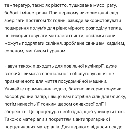
температур, таких як різотто, тушковане м’ясо, рагу,
бобові і мінестрони. При першому використанні слід
зберігати протягом 12 годин, завжди використовувати
поширення полум’я для рівномірного розподілу тепла,
не використовувати металеві гвинти, оскільки вони
можуть подряпати скління, зроблене свинцем, кадмієм,
селеном, миш’яком і ураном.
Чавун також підходить для повільної кулінарії, дуже
важкий і вимагає спеціального обслуговування, не
призначеного для миття посудомийної машини.
Уникайте промивання водою, бажано використовуючи
абсорбуючий папір, і якщо вам потрібна сіль для блиску,
потім нанесіть її тонким шаром оливкової олії і
збережіть. Ця процедура необхідна, щоб уникнути іржі.
Також є матеріали з покриттям з антипригарних і
порцелянових матеріалів. Для першого відноситься до