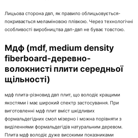
Лицьова сторона двп, як правило облицьовується-
покривається меламіновою плівкою. Через технологічні
особливості виробництва двп-двп не буває товстою.
Мдф (mdf, medium density
fiberboard-деревно-
волокнисті плити середньої
щільності)
мдф плита-різновид двп плит, що володіє кращими
якостями і має широкий спектр застосування. При
виготовленні мдф плит вміст шкідливих
формальдегідних смол мізерно і можна порівняти з
виділеннями формальдегідів натуральним деревом.
Плита мдф володіє дуже високими показниками