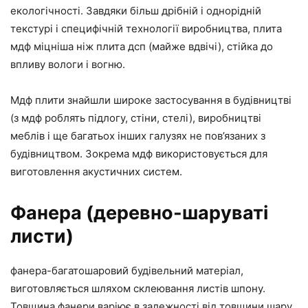
екологічності. Завдяки більш дрібній і однорідній
текстурі і специфічній технології виробництва, плита
мдф міцніша ніж плита дсп (майже вдвічі), стійка до
впливу вологи і вогню.
Мдф плити знайшли широке застосування в будівництві
(з мдф роблять підлогу, стіни, стелі), виробництві
меблів і ще багатьох інших галузях не пов’язаних з
будівництвом. Зокрема мдф використовується для
виготовлення акустичних систем.
Фанера (деревно-шаруваті
листи)
фанера-багатошаровий будівельний матеріал,
виготовляється шляхом склеювання листів шпону.
Товщина фанери варіює в залежності від товщини шару