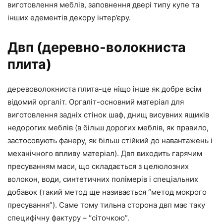
виготовлення меблів, заповнення двері типу купе та
інших едементів декору інтер’єру.
Двп (деревно-волокниста
плита)
деревоволокниста плита-це ніщо інше як добре всім
відомий оргаліт. Оргаліт-основний матеріал для
виготовлення задніх стінок шаф, днищ висувних ящиків
недорогих меблів (в більш дорогих меблів, як правило,
застосовують фанеру, як більш стійкий до навантажень і
механічного впливу матеріал). Двп виходить гарячим
пресуванням маси, що складається з целюлозних
волокон, води, синтетичних полімерів і спеціальних
добавок (такий метод ще називається “метод мокрого
пресування”). Саме тому тильна сторона двп має таку
специфічну фактуру – “сіточкою”.