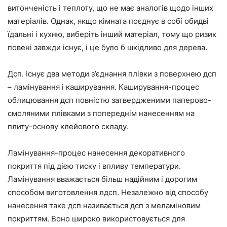
витонченість і теплоту, що не має аналогів щодо інших
матеріалів. Однак, якщо кімната поєднує в собі обидві
їдальні і кухню, виберіть інший матеріал, тому що ризик
повені завжди існує, і це було б шкідливо для дерева.
Дсп. Існує два методи з’єднання плівки з поверхнею дсп
– ламінування і каширування. Каширування-процес
облицювання дсп повністю затвердженими паперово-
смоляними плівками з попереднім нанесенням на
плиту-основу клейового складу.
Ламінування-процес нанесення декоративного
покриття під дією тиску і впливу температури.
Ламінування вважається більш надійним і дорогим
способом виготовлення лдсп. Незалежно від способу
нанесення таке дсп називається дсп з меламіновим
покриттям. Воно широко використовується для