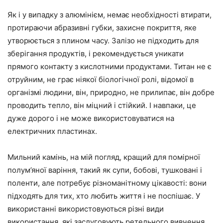
Як і у випадку з алюмінієм, немає необхідності втирати,
протираючи абразивні губки, захисне покриття, яке
утворюється з плином часу. Залізо не підходить для
зберігання продуктів, і рекомендується уникати
прямого контакту з кислотними продуктами. Титан не є
отруйним, не грає ніякої біологічної ролі, відомої в
організмі людини, він, природно, не прилипає, він добре
проводить тепло, він міцний і стійкий. І навпаки, це
дуже дорого і не може використовуватися на
електричних пластинах.
Мильний камінь, на мій погляд, кращий для помірної
полум’яної варіння, такий як супи, бобові, тушковані і
поленти, але потребує різноманітному цікавості: вони
підходять для тих, хто любить життя і не поспішає. У
використанні використовуються різні види
використання, які заслуговують ретельного вивчення.