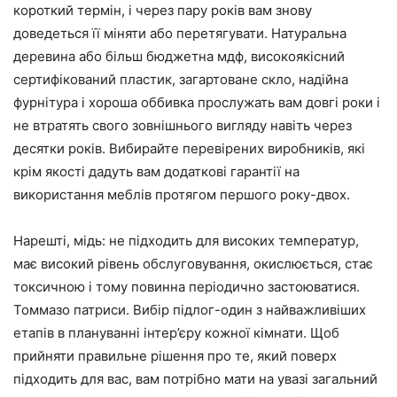
короткий термін, і через пару років вам знову
доведеться її міняти або перетягувати. Натуральна
деревина або більш бюджетна мдф, високоякісний
сертифікований пластик, загартоване скло, надійна
фурнітура і хороша оббивка прослужать вам довгі роки і
не втратять свого зовнішнього вигляду навіть через
десятки років. Вибирайте перевірених виробників, які
крім якості дадуть вам додаткові гарантії на
використання меблів протягом першого року-двох.
Нарешті, мідь: не підходить для високих температур,
має високий рівень обслуговування, окислюється, стає
токсичною і тому повинна періодично застоюватися.
Томмазо патриси. Вибір підлог-один з найважливіших
етапів в плануванні інтер’єру кожної кімнати. Щоб
прийняти правильне рішення про те, який поверх
підходить для вас, вам потрібно мати на увазі загальний