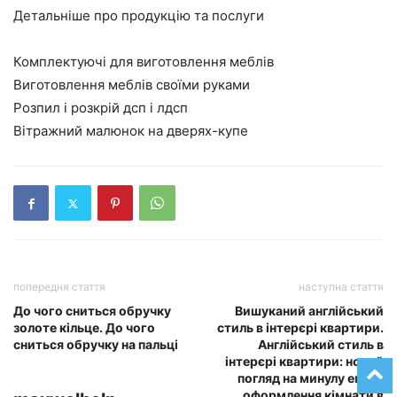
Детальніше про продукцію та послуги
Комплектуючі для виготовлення меблів
Виготовлення меблів своїми руками
Розпил і розкрій дсп і лдсп
Вітражний малюнок на дверях-купе
попередня стаття
наступна стаття
До чого сниться обручку
Вишуканий англійський
золоте кільце. До чого
стиль в інтерєрі квартири.
сниться обручку на пальці
Англійський стиль в
інтерєрі квартири: новий
погляд на минулу епоху
оформлення кімнати в