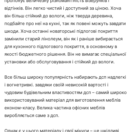
пропонує величезну різноманітність візерунків і
відтінків. Він легко чистий і доступний за ціною. Хоча
він більш стійкий до вологи, ніж тверда деревина,
подбайте про неї на кухні, так як повені можуть завдати
шкоди. Хоча останні новаторські підлогові покриття
замінили старий лінолеум, він як і раніше вибирається
для кухонного підлогового покриття, в основному в
якості бюджетного рішення. Він не вимагає спеціальної
установки або обслуговування і стійкий до вологи.
Все більш широку популярність набирають дсп надлегкі
і вогнетривкі. завдяки своїй невисокій вартості і
чудовим будівельним властивостям дсп – самий широко
використовуваний матеріал для виготовлення меблів
економ-класу. Велика частина офісних меблів
виробляється саме з дсп.
Однак є у цього матеріалу і свої мінуси – це шкідливі