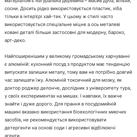
матеріалом є натуральна деревина – масив дуба, вільхи,
сосни. Досить рідко використовується пластик, хіба
тільки в інтер’єрі хай-тек. У цьому ж стилі часто
використовується спеціальне міцне а ось металеві
ковані деталі більше застосовні для модерну, бароко,
арт-деко.
Найпоширенішим у великому громадському харчуванні
є алюміній: кухонний посуд з продуктом має тенденцію
випускати залишки металу, тому вам не потрібно довгий
час залишати їжу. Алюміній токсичний для мозку, як
доктор роджер делонче, дослідник з університету тура,
у своїх експериментах на мишах. І навпаки, їх важче
знайти і дуже дорого. Для прання в посудомийній
машині вказано використання біоекологічних миючих
засобів, не рекомендується використовувати
детергенти на основі соди і агресивні відбілюючі
агенти.