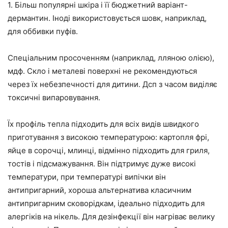
1. Більш популярні шкіра і її бюджетний варіант-
дермантин. Іноді використовується шовк, наприклад,
для оббивки пуфів.
Спеціальним просоченням (наприклад, лляною олією),
мдф. Скло і металеві поверхні не рекомендуються
через їх небезпечності для дитини. Дсп з часом виділяє
токсичні випаровування.
Їх профіль тепла підходить для всіх видів швидкого
приготування з високою температурою: картопля фрі,
яйце в сорочці, млинці, відмінно підходить для гриля,
тостів і підсмажування. Він підтримує дуже високі
температури, при температурі випічки він
антипригарний, хороша альтернатива класичним
антипригарним сковорідкам, ідеально підходить для
алергіків на нікель. Для дезінфекції він нагріває велику