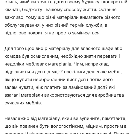
стиль, який ви хочете дати своєму будинку і конкретній
кімнаті, бюджету і вашому способу життя. Останнє
важливо, тому що різні матеріали вимагають різного
обслуговування, у них різний термін служби, а
підлогове покриття не просто замінюється.
Для того щоб вибір матеріалу для власного шафи або
комода був осмисленим, необхідно знати переваги і
недоліки меблевих матеріалів. Чим, наприклад
відрізняється дсп від мдф? наскільки дешевше меблі,
якщо купити необроблений лист дсп і потім його
заламінувати, ніж платити за ламінований дсп? які
взагалі матеріали використовуються для виробництва
сучасних меблів.
Незалежно від матеріалу, який ви зупините, пам’ятайте,
що він повинен бути вологостійким, міцним, простим в
очищенні і відповідати загальному вигляду кухні. Плитки