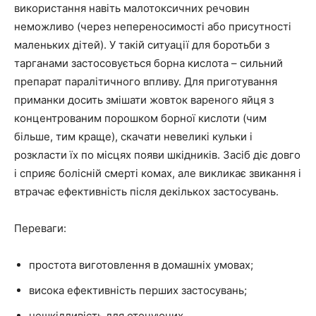
використання навіть малотоксичних речовин
неможливо (через непереносимості або присутності
маленьких дітей). У такій ситуації для боротьби з
тарганами застосовується борна кислота – сильний
препарат паралітичного впливу. Для приготування
приманки досить змішати жовток вареного яйця з
концентрованим порошком борної кислоти (чим
більше, тим краще), скачати невеликі кульки і
розкласти їх по місцях появи шкідників. Засіб діє довго
і сприяє болісній смерті комах, але викликає звикання і
втрачає ефективність після декількох застосувань.
Переваги:
простота виготовлення в домашніх умовах;
висока ефективність перших застосувань;
нешкідливість для оточуючих.