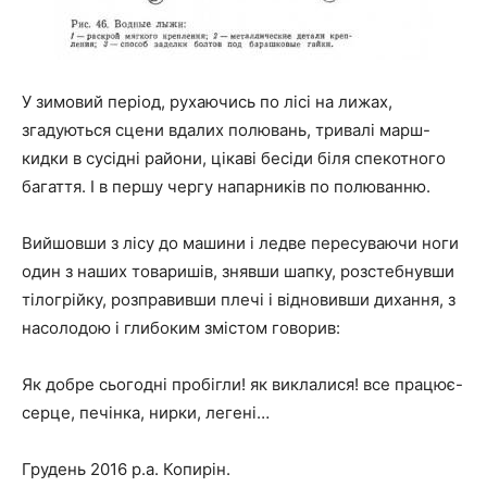
У зимовий період, рухаючись по лісі на лижах,
згадуються сцени вдалих полювань, тривалі марш-
кидки в сусідні райони, цікаві бесіди біля спекотного
багаття. І в першу чергу напарників по полюванню.
Вийшовши з лісу до машини і ледве пересуваючи ноги
один з наших товаришів, знявши шапку, розстебнувши
тілогрійку, розправивши плечі і відновивши дихання, з
насолодою і глибоким змістом говорив:
Як добре сьогодні пробігли! як виклалися! все працює-
серце, печінка, нирки, легені…
Грудень 2016 р.а. Копирін.