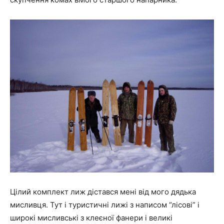
Цілий комплект лиж дістався мені від мого дядька
мисливця. Тут і туристичні лижі з написом “лісові” і
широкі мисливські з клеєної фанери і великі