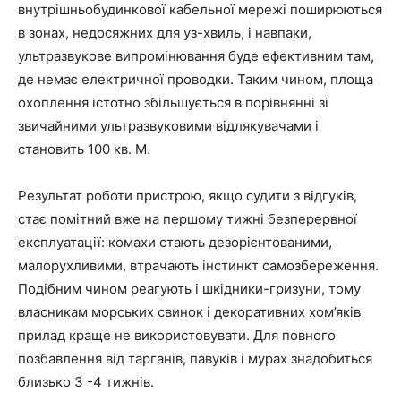
внутрішньобудинкової кабельної мережі поширюються
в зонах, недосяжних для уз-хвиль, і навпаки,
ультразвукове випромінювання буде ефективним там,
де немає електричної проводки. Таким чином, площа
охоплення істотно збільшується в порівнянні зі
звичайними ультразвуковими відлякувачами і
становить 100 кв. М.
Результат роботи пристрою, якщо судити з відгуків,
стає помітний вже на першому тижні безперервної
експлуатації: комахи стають дезорієнтованими,
малорухливими, втрачають інстинкт самозбереження.
Подібним чином реагують і шкідники-гризуни, тому
власникам морських свинок і декоративних хом’яків
прилад краще не використовувати. Для повного
позбавлення від тарганів, павуків і мурах знадобиться
близько 3 -4 тижнів.