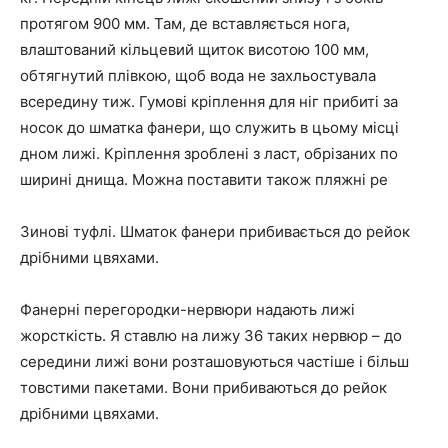
протягом 900 мм. Там, де вставляється нога,
влаштований кільцевий щиток висотою 100 мм,
обтягнутий плівкою, щоб вода не захльостувала
всередину тиж. Гумові кріплення для ніг прибиті за
носок до шматка фанери, що служить в цьому місці
дном лижі. Кріплення зроблені з ласт, обрізаних по
ширині днища. Можна поставити також пляжні ре
Зинові туфлі. Шматок фанери прибивається до рейок
дрібними цвяхами.
Фанерні перегородки-нервюри надають лижі
жорсткість. Я ставлю на лижу 36 таких нервюр – до
середини лижі вони розташовуються частіше і більш
товстими пакетами. Вони прибиваються до рейок
дрібними цвяхами.