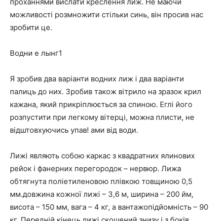
проханнями вислати креслення лиж. Не маючи
можливості розмножити стільки синь, він просив нас
зробити це.
Водни е лынг1
Я зробив два варіанти водних лиж і два варіанти
палиць до них. Зробив також вітрило на зразок крил
кажана, який прикріплюється за спиною. Еглі його
розпустити при легкому вітерці, можна плисти, не
відштовхуючись упав! ами від води.
Лижі являють собою каркас з квадратних ялинових
рейок і фанерних перегородок – нервюр. Лижа
обтягнута поліетиленовою плівкою товщиною 0,5
мм.довжина кожної лижі – 3,6 м, ширина – 200 йм,
висота – 150 мм, вага – 4 кг, а вантажопідйомність – 90
кг. Передній кінець лижі скошений знизу і з боків