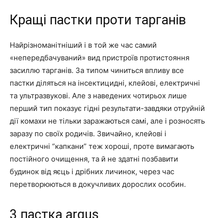
Кращі пастки проти тарганів
Найрізноманітніший і в той же час самий
«непередбачуваний» вид пристроїв протистояння
засиллю тарганів. За типом чиниться впливу все
пастки діляться на інсектицидні, клейові, електричні
та ультразвукові. Але з наведених чотирьох лише
перший тип показує гідні результати-завдяки отруйній
дії комахи не тільки заражаються самі, але і розносять
заразу по своїх родичів. Звичайно, клейові і
електричні “капкани” теж хороші, проте вимагають
постійного очищення, та й не здатні позбавити
будинок від яєць і дрібних личинок, через час
перетворюються в докучливих дорослих особин.
3 пастка argus