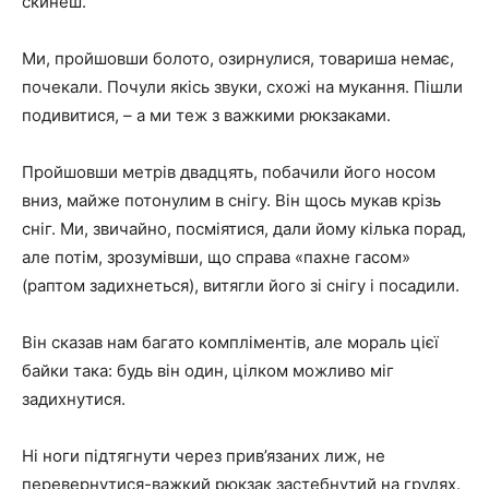
скинеш.
Ми, пройшовши болото, озирнулися, товариша немає,
почекали. Почули якісь звуки, схожі на мукання. Пішли
подивитися, – а ми теж з важкими рюкзаками.
Пройшовши метрів двадцять, побачили його носом
вниз, майже потонулим в снігу. Він щось мукав крізь
сніг. Ми, звичайно, посміятися, дали йому кілька порад,
але потім, зрозумівши, що справа «пахне гасом»
(раптом задихнеться), витягли його зі снігу і посадили.
Він сказав нам багато компліментів, але мораль цієї
байки така: будь він один, цілком можливо міг
задихнутися.
Ні ноги підтягнути через прив’язаних лиж, не
перевернутися-важкий рюкзак застебнутий на грудях.