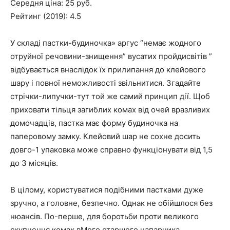
Середня ціна: 25 руб.
Рейтинг (2019): 4.5
У складі пастки-будиночка» аргус “немає жодного
отруйної речовини-знищення” вусатих пройдисвітів ”
відбувається внаслідок їх прилипання до клейового
шару і повної неможливості звільнитися. Згадайте
стрічки-липучки-тут той же самий принцип дії. Щоб
приховати тільця загиблих комах від очей вразливих
домочадців, пастка має форму будиночка на
паперовому замку. Клейовий шар не сохне досить
довго-1 упаковка може справно функціонувати від 1,5
до 3 місяців.
В цілому, користуватися подібними пастками дуже
зручно, а головне, безпечно. Однак не обійшлося без
нюансів. По-перше, для боротьби проти великого
скупчення комах вМого старшого напарника.