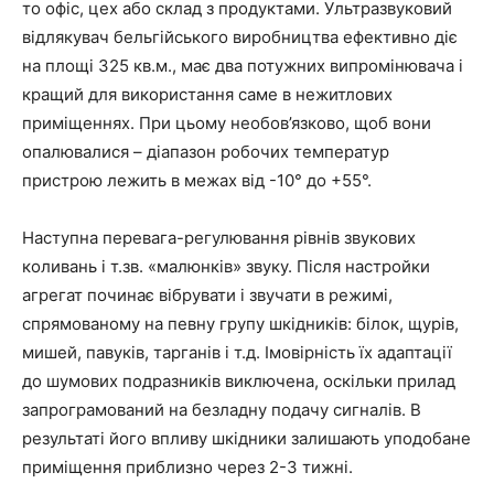
то офіс, цех або склад з продуктами. Ультразвуковий
відлякувач бельгійського виробництва ефективно діє
на площі 325 кв.м., має два потужних випромінювача і
кращий для використання саме в нежитлових
приміщеннях. При цьому необов’язково, щоб вони
опалювалися – діапазон робочих температур
пристрою лежить в межах від -10° до +55°.
Наступна перевага-регулювання рівнів звукових
коливань і т.зв. «малюнків» звуку. Після настройки
агрегат починає вібрувати і звучати в режимі,
спрямованому на певну групу шкідників: білок, щурів,
мишей, павуків, тарганів і т.д. Імовірність їх адаптації
до шумових подразників виключена, оскільки прилад
запрограмований на безладну подачу сигналів. В
результаті його впливу шкідники залишають уподобане
приміщення приблизно через 2-3 тижні.