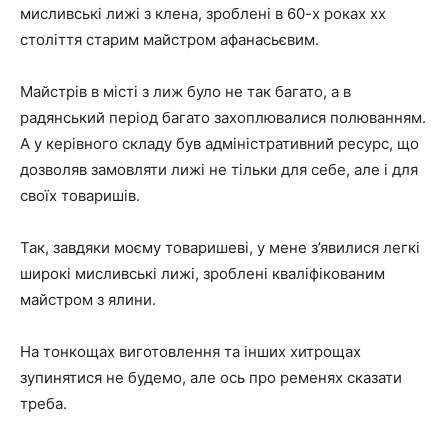
мисливські лижі з клена, зроблені в 60-х роках хх
століття старим майстром афанасьєвим.
Майстрів в місті з лиж було не так багато, а в
радянський період багато захоплювалися полюванням.
А у керівного складу був адміністративний ресурс, що
дозволяв замовляти лижі не тільки для себе, але і для
своїх товаришів.
Так, завдяки моєму товаришеві, у мене з’явилися легкі
широкі мисливські лижі, зроблені кваліфікованим
майстром з ялини.
На тонкощах виготовлення та інших хитрощах
зупинятися не будемо, але ось про ременях сказати
треба.