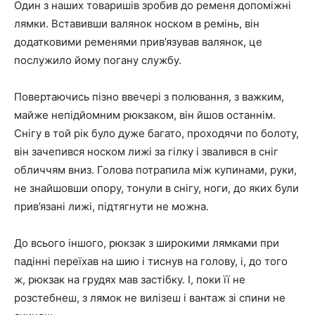
Один з наших товаришів зробив до ременя допоміжні
лямки. Вставивши валянок носком в ремінь, він
додатковими ременями прив’язував валянок, це
послужило йому погану службу.
Повертаючись пізно ввечері з полювання, з важким,
майже непідйомним рюкзаком, він йшов останнім.
Снігу в той рік було дуже багато, проходячи по болоту,
він зачепився носком лижі за гілку і звалився в сніг
обличчям вниз. Голова потрапила між купинами, руки,
не знайшовши опору, тонули в снігу, ноги, до яких були
прив’язані лижі, підтягнути не можна.
До всього іншого, рюкзак з широкими лямками при
падінні переїхав на шию і тиснув на голову, і, до того
ж, рюкзак на грудях мав застібку. І, поки її не
розстебнеш, з лямок не вилізеш і вантаж зі спини не