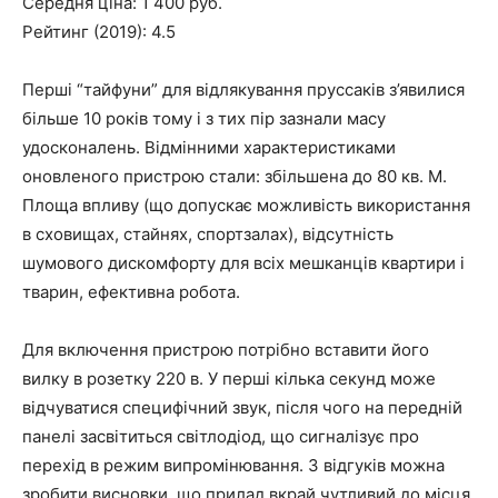
Середня ціна: 1 400 руб.
Рейтинг (2019): 4.5
Перші “тайфуни” для відлякування пруссаків з’явилися
більше 10 років тому і з тих пір зазнали масу
удосконалень. Відмінними характеристиками
оновленого пристрою стали: збільшена до 80 кв. М.
Площа впливу (що допускає можливість використання
в сховищах, стайнях, спортзалах), відсутність
шумового дискомфорту для всіх мешканців квартири і
тварин, ефективна робота.
Для включення пристрою потрібно вставити його
вилку в розетку 220 в. У перші кілька секунд може
відчуватися специфічний звук, після чого на передній
панелі засвітиться світлодіод, що сигналізує про
перехід в режим випромінювання. З відгуків можна
зробити висновки, що прилад вкрай чутливий до місця