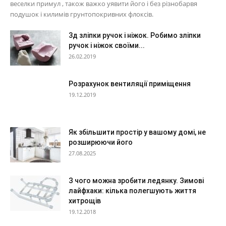
веселки примул , також важко уявити його і без різнобарвя
подушок і килимів грунтопокривних флоксів.
3д зліпки ручок і ніжок. Робимо зліпки
ручок і ніжок своїми...
26.02.2019
Розрахунок вентиляції приміщення
19.12.2019
Як збільшити простір у вашому домі, не
розширюючи його
27.08.2025
З чого можна зробити ледянку. Зимові
лайфхаки: кілька полегшують життя
хитрощів
19.12.2018