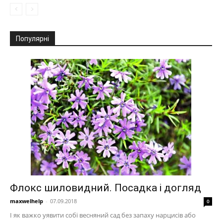
Популярні
Флокс шиловидний. Посадка і догляд
maxwelhelp
-
07.09.2018
0
І як важко уявити собі весняний сад без запаху нарцисів або