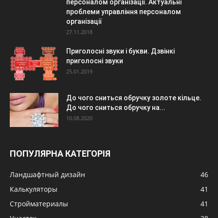
персоналом організації. Актуальні
проблеми управління персоналом
організації
27.11.2018
Приголосні звуки і букви. Дзвінкі
приголосні звуки
25.01.2019
До чого сниться обручку золоте кільце.
До чого сниться обручку на...
10.08.2020
ПОПУЛЯРНА КАТЕГОРІЯ
Ландшафтный дизайн
46
Калькуляторы
41
Стройматериалы
41