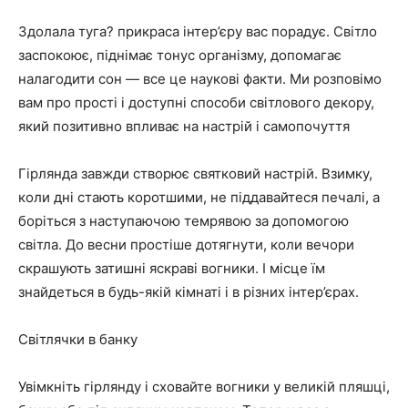
Здолала туга? прикраса інтер’єру вас порадує. Світло
заспокоює, піднімає тонус організму, допомагає
налагодити сон — все це наукові факти. Ми розповімо
вам про прості і доступні способи світлового декору,
який позитивно впливає на настрій і самопочуття
Гірлянда завжди створює святковий настрій. Взимку,
коли дні стають коротшими, не піддавайтеся печалі, а
боріться з наступаючою темрявою за допомогою
світла. До весни простіше дотягнути, коли вечори
скрашують затишні яскраві вогники. І місце їм
знайдеться в будь-якій кімнаті і в різних інтер’єрах.
Світлячки в банку
Увімкніть гірлянду і сховайте вогники у великій пляшці,