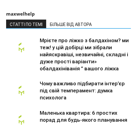
maxwelhelp
СТАТТІ ПО ТЕМІ
БІЛЬШЕ ВІД АВТОРА
Мрієте про ліжко з балдахіном? ми
теж! у цій добірці ми зібрали
найяскравіші, незвичайні, складні і
дуже прості варіанти»
обалдахініванія ” вашого ліжка
Чому важливо підбирати інтер’єр
під свій темперамент: думка
психолога
Маленька квартира: 6 простих
порад для будь-якого планування