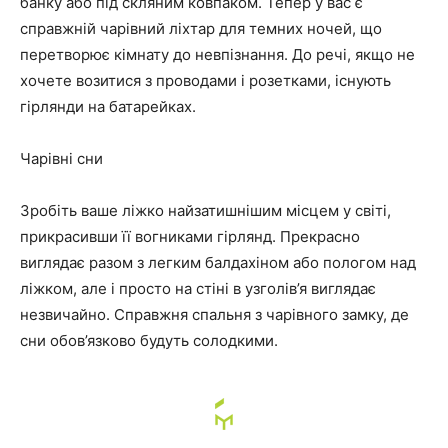
банку або під скляним ковпаком. Тепер у вас є
справжній чарівний ліхтар для темних ночей, що
перетворює кімнату до невпізнання. До речі, якщо не
хочете возитися з проводами і розетками, існують
гірлянди на батарейках.
Чарівні сни
Зробіть ваше ліжко найзатишнішим місцем у світі,
прикрасивши її вогниками гірлянд. Прекрасно
виглядає разом з легким балдахіном або пологом над
ліжком, але і просто на стіні в узголів’я виглядає
незвичайно. Справжня спальня з чарівного замку, де
сни обов’язково будуть солодкими.