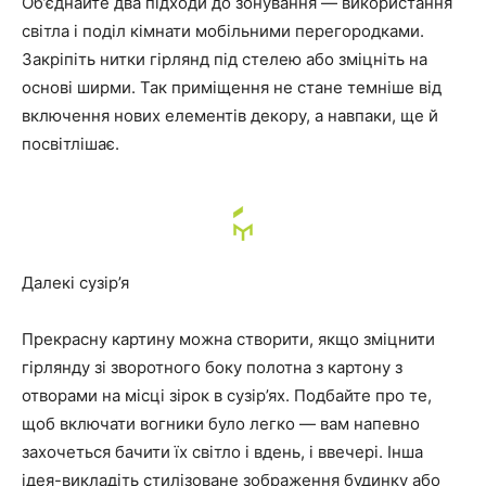
Об’єднайте два підходи до зонування — використання
світла і поділ кімнати мобільними перегородками.
Закріпіть нитки гірлянд під стелею або зміцніть на
основі ширми. Так приміщення не стане темніше від
включення нових елементів декору, а навпаки, ще й
посвітлішає.
Далекі сузір’я
Прекрасну картину можна створити, якщо зміцнити
гірлянду зі зворотного боку полотна з картону з
отворами на місці зірок в сузір’ях. Подбайте про те,
щоб включати вогники було легко — вам напевно
захочеться бачити їх світло і вдень, і ввечері. Інша
ідея-викладіть стилізоване зображення будинку або