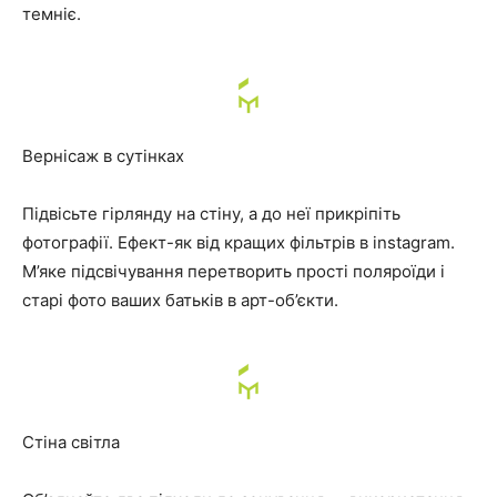
темніє.
Вернісаж в сутінках
Підвісьте гірлянду на стіну, а до неї прикріпіть
фотографії. Ефект-як від кращих фільтрів в instagram.
М’яке підсвічування перетворить прості поляроїди і
старі фото ваших батьків в арт-об’єкти.
Стіна світла