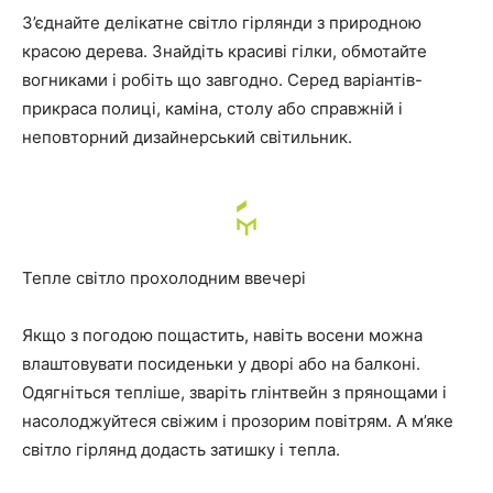
З’єднайте делікатне світло гірлянди з природною
красою дерева. Знайдіть красиві гілки, обмотайте
вогниками і робіть що завгодно. Серед варіантів-
прикраса полиці, каміна, столу або справжній і
неповторний дизайнерський світильник.
Тепле світло прохолодним ввечері
Якщо з погодою пощастить, навіть восени можна
влаштовувати посиденьки у дворі або на балконі.
Одягніться тепліше, зваріть глінтвейн з прянощами і
насолоджуйтеся свіжим і прозорим повітрям. А м’яке
світло гірлянд додасть затишку і тепла.