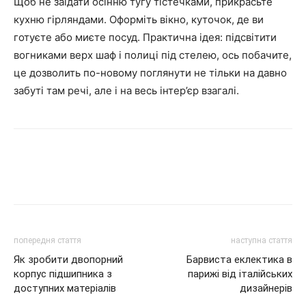
Щоб не заїдати осінню тугу тістечками, прикрасьте
кухню гірляндами. Оформіть вікно, куточок, де ви
готуєте або миєте посуд. Практична ідея: підсвітити
вогниками верх шаф і полиці під стелею, ось побачите,
це дозволить по-новому поглянути не тільки на давно
забуті там речі, але і на весь інтер’єр взагалі.
попередня стаття
наступна стаття
Як зробити двопорний
Барвиста еклектика в
корпус підшипника з
парижі від італійських
доступних матеріалів
дизайнерів