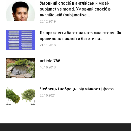
Умовний спосіб в англійській мові-
subjunctive mood. Умовний спосіб в
англійській (subjunctive...
23.12.2019
Як приклеїти багет на натяжна стеля. Як
правильно наклеїти багети на...
21.11.2018
article 766
10.10.2018
Чебрець і чебрець: відмінності, фото
25.10.2021