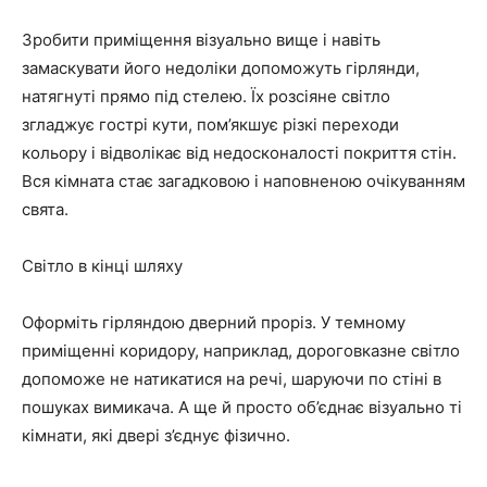
Зробити приміщення візуально вище і навіть
замаскувати його недоліки допоможуть гірлянди,
натягнуті прямо під стелею. Їх розсіяне світло
згладжує гострі кути, пом’якшує різкі переходи
кольору і відволікає від недосконалості покриття стін.
Вся кімната стає загадковою і наповненою очікуванням
свята.
Світло в кінці шляху
Оформіть гірляндою дверний проріз. У темному
приміщенні коридору, наприклад, дороговказне світло
допоможе не натикатися на речі, шаруючи по стіні в
пошуках вимикача. А ще й просто об’єднає візуально ті
кімнати, які двері з’єднує фізично.