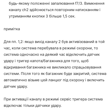
будь-якому положенні запалювання f7/3. Вимкнення
каналу ch2 здійснюється повторним натисканням і
утриманням кнопки 3 більше 1,5 сек.
примітка
Для пп. 1,2: якщо вихід каналу 2 був активізований в той
час, коли система перебувала в режимі охорони, то
система одночасно на деякий час відключить датчик
удару і тригер капота/багажника для того, щоб
відкривання багажника не викликало спрацьовування
системи. Після того як багажник буде закритий, система
автоматично візьме цей ланцюг під охорону і включить
датчик удару.
При активації каналу в режимі сервіс тригера система
відключає тільки датчики удару.