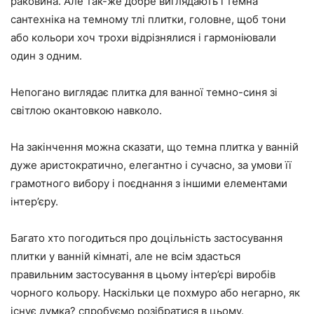
раковина. Але так-же добре виглядають і темна
сантехніка на темному тлі плитки, головне, щоб тони
або кольори хоч трохи відрізнялися і гармоніювали
один з одним.
Непогано виглядає плитка для ванної темно-синя зі
світлою окантовкою навколо.
На закінчення можна сказати, що темна плитка у ванній
дуже аристократично, елегантно і сучасно, за умови її
грамотного вибору і поєднання з іншими елементами
інтер’єру.
Багато хто погодиться про доцільність застосування
плитки у ванній кімнаті, але не всім здасться
правильним застосування в цьому інтер’єрі виробів
чорного кольору. Наскільки це похмуро або негарно, як
існує думка? спробуємо розібратися в цьому.