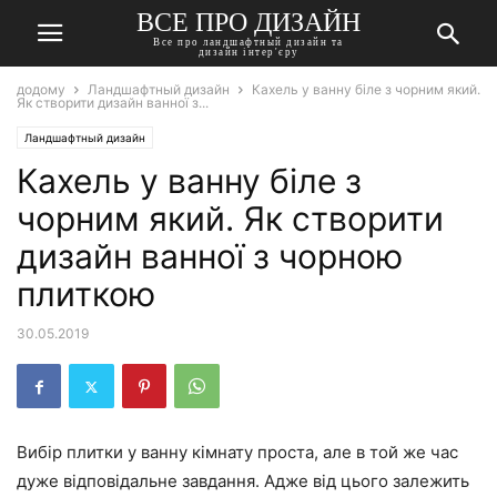
ВСЕ ПРО ДИЗАЙН
Все про ландшафтный дизайн та
дизайн інтер'єру
додому
Ландшафтный дизайн
Кахель у ванну біле з чорним який.
Як створити дизайн ванної з...
Ландшафтный дизайн
Кахель у ванну біле з
чорним який. Як створити
дизайн ванної з чорною
плиткою
30.05.2019
Вибір плитки у ванну кімнату проста, але в той же час
дуже відповідальне завдання. Адже від цього залежить