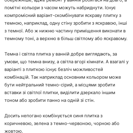
помітні кольори з часом можуть набриднути. Існує
компромісний варіант-скомбінувати яскраву плитку з
темною, наприклад, одну стіну зробити з яскравою, інші
з темної. Або ж нижню частину приміщення виконати в
темному тоні, а верхню в більш світлому або яскравому.
Темна і світла плитка у ванній добре виглядають, за
умови, що темна внизу, а світла вгорі кімнати. А взагалі у
варіанті з плиткою існує безліч можливостей
комбінацій. Так наприклад основним кольором може
бути нейтральний темно-сірий, а місцями зробити
вставки зі світлої плитки, виділити дзеркало іншим
тоном або зробити панно на одній зі стін.
Досить непогано комбінується синя плитка з
коричневою, зелена з темно-червоною, чорною або
жовтою.