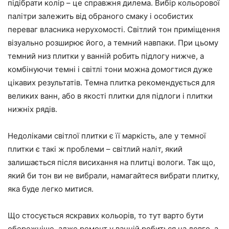
підібрати колір – це справжня дилема. Вибір кольорової
палітри залежить від обраного смаку і особистих
переваг власника нерухомості. Світлий тон приміщення
візуально розширює його, а темний навпаки. При цьому
темний низ плитки у ванній робить підлогу нижче, а
комбінуючи темні і світлі тони можна домогтися дуже
цікавих результатів. Темна плитка рекомендується для
великих ванн, або в якості плитки для підлоги і плитки
нижніх рядів.
Недоліками світлої плитки є її маркість, але у темної
плитки є такі ж проблеми – світлий наліт, який
залишається після висихання на плитці вологи. Так що,
який би тон ви не вибрали, намагайтеся вибрати плитку,
яка буде легко митися.
Що стосується яскравих кольорів, то тут варто бути
обережніше, адже ремонт у ванній робиться на довго, а