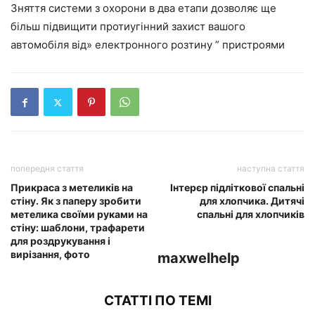
Зняття системи з охорони в два етапи дозволяє ще
більш підвищити протиугінний захист вашого
автомобіля від» електронного розтину ” пристроями
попередня стаття
наступна стаття
Прикраса з метеликів на
Інтерєр підліткової спальні
стіну. Як з паперу зробити
для хлопчика. Дитячі
метелика своїми руками на
спальні для хлопчиків
стіну: шаблони, трафарети
для роздрукування і
вирізання, фото
maxwelhelp
СТАТТІ ПО ТЕМІ