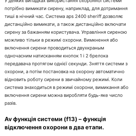
У деяких випадках використання охоронної системи
потрібно вимикати сирену, наприклад, для дотримання
тиші в нічний час. Система aps 2400 sheriff дозволяє
дистанційно вимикати, а також дистанційно включати
сирену за бажанням користувача. Управління сиреною
можливо тільки в режимі охорони. Вимкнення або
включення сирени проводиться двухкраным
одночасним натисканням кнопок 1 і 2 брелока
передавача протягом однієї секунди. Зняття системи з
охорони, а потім постановка на охорону автоматично
відновить роботу сирени в звичайному режимі. Коли
система знаходиться в режимі охорони, вимикання або
включення сирени можна виробляти будь-яке число
разів.
Av функція системи (f13) – функція
відключення охорони в два етапи.