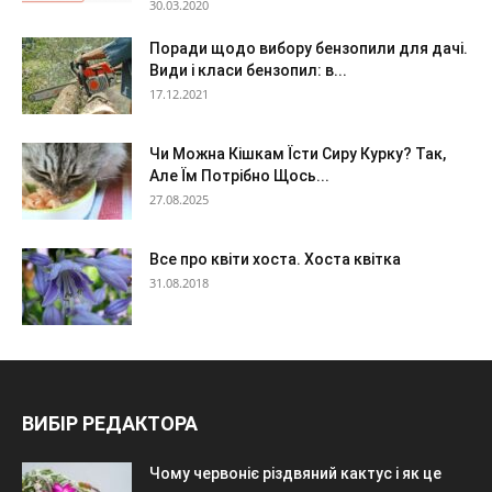
30.03.2020
Поради щодо вибору бензопили для дачі.
Види і класи бензопил: в...
17.12.2021
Чи Можна Кішкам Їсти Сиру Курку? Так,
Але Їм Потрібно Щось...
27.08.2025
Все про квіти хоста. Хоста квітка
31.08.2018
ВИБІР РЕДАКТОРА
Чому червоніє різдвяний кактус і як це