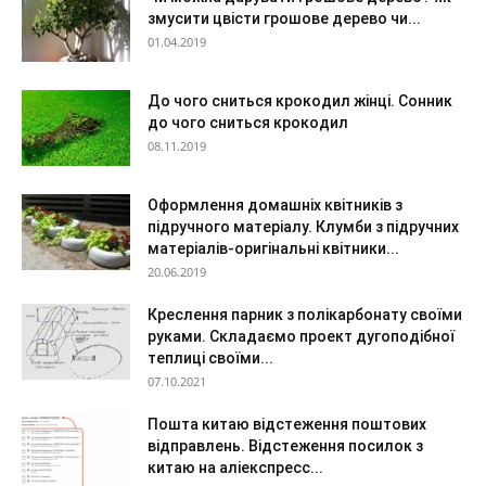
змусити цвісти грошове дерево чи...
01.04.2019
До чого сниться крокодил жінці. Сонник
до чого сниться крокодил
08.11.2019
Оформлення домашніх квітників з
підручного матеріалу. Клумби з підручних
матеріалів-оригінальні квітники...
20.06.2019
Креслення парник з полікарбонату своїми
руками. Складаємо проект дугоподібної
теплиці своїми...
07.10.2021
Пошта китаю відстеження поштових
відправлень. Відстеження посилок з
китаю на аліекспресс...