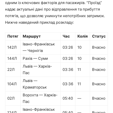
одним із ключових факторів для пасажирів. “Проїзд”
надає актуальні дані про відправлення та прибуття
потягів, що дозволяє уникнути непотрібних затримок.
Нижче наведений приклад розкладу:
Потяг
Маршрут
Час
Колія
Статус
Івано-Франківськ
142Л
03:26
10
Вчасно
— Чернігів
144Л
Рахів — Суми
03:26
10
Вчасно
Львів — Харків-
22Л
03:36
11
Вчасно
Пас
Львів —
104Л
03:36
11
Вчасно
Краматорськ
Ворохта — Харків-
02Л
05:40
—
Вчасно
Пас
Івано-Франківськ
124Л
05:40
—
Вчасно