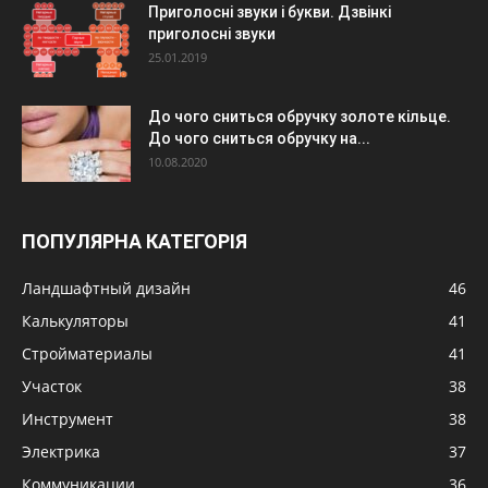
Приголосні звуки і букви. Дзвінкі
приголосні звуки
25.01.2019
До чого сниться обручку золоте кільце.
До чого сниться обручку на...
10.08.2020
ПОПУЛЯРНА КАТЕГОРІЯ
Ландшафтный дизайн
46
Калькуляторы
41
Стройматериалы
41
Участок
38
Инструмент
38
Электрика
37
Коммуникации
36