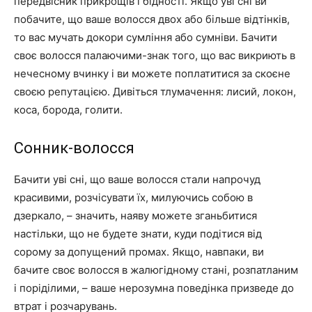
передвісник прикрощів і бідності. Якщо уві сні ви
побачите, що ваше волосся двох або більше відтінків,
то вас мучать докори сумління або сумніви. Бачити
своє волосся палаючими-знак того, що вас викриють в
нечесному вчинку і ви можете поплатитися за скоєне
своєю репутацією. Дивіться тлумачення: лисий, локон,
коса, борода, голити.
Сонник-волосся
Бачити уві сні, що ваше волосся стали напрочуд
красивими, розчісувати їх, милуючись собою в
дзеркало, – значить, наяву можете зганьбитися
настільки, що не будете знати, куди подітися від
сорому за допущений промах. Якщо, навпаки, ви
бачите своє волосся в жалюгідному стані, розпатланим
і поріділими, – ваше нерозумна поведінка призведе до
втрат і розчарувань.