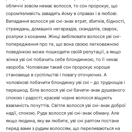
обличчі зовсім немає волосся, то сон пророкує, що
сором’язливість завадить йому в справах і в любові.
Випадання волосся уві сні-знак втрат, збитків, бідності,
страждань, домашніх негараздів, скандалів, сварок,
розлуки з коханим. Жінці вибілювати волосся уві сні-
попередження про те, що вона своєю легковажною
поведінкою може пошкодити своїй репутації, а якщо
жінка уві сні побачить себе блондинкою, то її чекає
хвороба. Чоловікам такий сон пророкує хороше
становище в суспільстві і повагу оточуючих. А
чоловікові побачити блондинку уві сні – до труднощів і
перешкод. Біле волосся уві сні бачити-знак душевного
спокою і радості; красиві чорне волосся віщують
взаємність почуттів. Світле волосся уві сні-знак доброї
надії, спокою. Руде волосся уві сні-знак обману. Але
якщо людина, яку ви любите, уві сні раптом постане
перед вами з рудим волоссям, що переливаються на