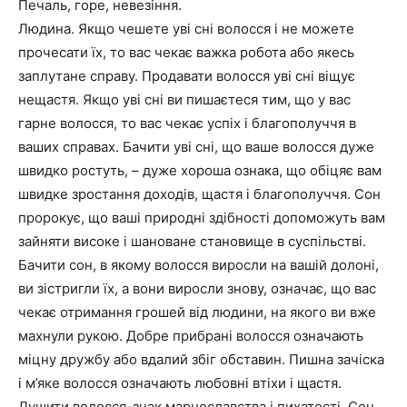
Печаль, горе, невезіння.
Людина. Якщо чешете уві сні волосся і не можете
прочесати їх, то вас чекає важка робота або якесь
заплутане справу. Продавати волосся уві сні віщує
нещастя. Якщо уві сні ви пишаєтеся тим, що у вас
гарне волосся, то вас чекає успіх і благополуччя в
ваших справах. Бачити уві сні, що ваше волосся дуже
швидко ростуть, – дуже хороша ознака, що обіцяє вам
швидке зростання доходів, щастя і благополуччя. Сон
пророкує, що ваші природні здібності допоможуть вам
зайняти високе і шановане становище в суспільстві.
Бачити сон, в якому волосся виросли на вашій долоні,
ви зістригли їх, а вони виросли знову, означає, що вас
чекає отримання грошей від людини, на якого ви вже
махнули рукою. Добре прибрані волосся означають
міцну дружбу або вдалий збіг обставин. Пишна зачіска
і м’яке волосся означають любовні втіхи і щастя.
Душити волосся-знак марнославства і пихатості. Сон