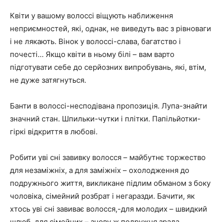
Квіти у вашому волоссі віщують наближення
неприємностей, які, однак, не виведуть вас з рівноваги
і не лякають. Вінок у волоссі-слава, багатство і
почесті… Якщо квіти в ньому білі – вам варто
підготувати себе до серйозних випробувань, які, втім,
не дуже затягнуться.
Банти в волоссі-несподівана пропозиція. Лупа-знайти
значний стан. Шпильки-чутки і плітки. Папільйотки-
гіркі відкриття в любові.
Робити уві сні завивку волосся – майбутнє торжество
для незаміжніх, а для заміжніх – охолодження до
подружнього життя, викликане підлим обманом з боку
чоловіка, сімейний розбрат і негаразди. Бачити, як
хтось уві сні завиває волосся,-для молодих – швидкий
шлюб, для сімейних – знову ж подружня зрада.