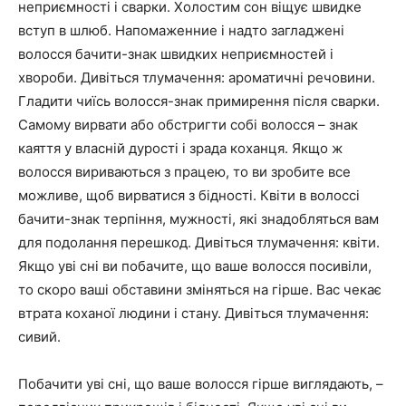
неприємності і сварки. Холостим сон віщує швидке
вступ в шлюб. Напомаженние і надто загладжені
волосся бачити-знак швидких неприємностей і
хвороби. Дивіться тлумачення: ароматичні речовини.
Гладити чиїсь волосся-знак примирення після сварки.
Самому вирвати або обстригти собі волосся – знак
каяття у власній дурості і зрада коханця. Якщо ж
волосся вириваються з працею, то ви зробите все
можливе, щоб вирватися з бідності. Квіти в волоссі
бачити-знак терпіння, мужності, які знадобляться вам
для подолання перешкод. Дивіться тлумачення: квіти.
Якщо уві сні ви побачите, що ваше волосся посивіли,
то скоро ваші обставини зміняться на гірше. Вас чекає
втрата коханої людини і стану. Дивіться тлумачення:
сивий.
Побачити уві сні, що ваше волосся гірше виглядають, –