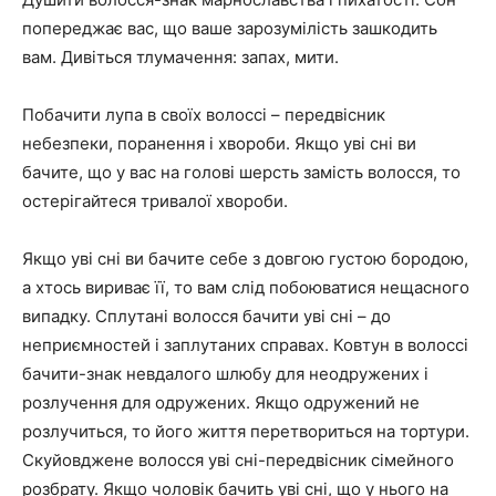
попереджає вас, що ваше зарозумілість зашкодить
вам. Дивіться тлумачення: запах, мити.
Побачити лупа в своїх волоссі – передвісник
небезпеки, поранення і хвороби. Якщо уві сні ви
бачите, що у вас на голові шерсть замість волосся, то
остерігайтеся тривалої хвороби.
Якщо уві сні ви бачите себе з довгою густою бородою,
а хтось вириває її, то вам слід побоюватися нещасного
випадку. Сплутані волосся бачити уві сні – до
неприємностей і заплутаних справах. Ковтун в волоссі
бачити-знак невдалого шлюбу для неодружених і
розлучення для одружених. Якщо одружений не
розлучиться, то його життя перетвориться на тортури.
Скуйовджене волосся уві сні-передвісник сімейного
розбрату. Якщо чоловік бачить уві сні, що у нього на