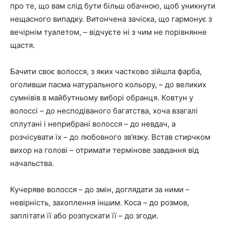
про те, що вам слід бути більш обачною, щоб уникнути
нещасного випадку. Витончена зачіска, що гармонує з
вечірнім туалетом, – відчуєте ні з чим не порівнянне
щастя.
Бачити своє волосся, з яких частково зійшла фарба,
оголивши пасма натурального кольору, – до великих
сумнівів в майбутньому виборі обранця. Ковтун у
волоссі – до несподіваного багатства, хоча взагалі
сплутані і неприбрані волосся – до невдач, а
розчісувати їх – до любовного зв’язку. Встав стирчком
вихор на голові – отримати термінове завдання від
начальства.
Кучеряве волосся – до змін, доглядати за ними –
невірність, захоплення іншим. Коса – до розмов,
заплітати її або розпускати її – до згоди.