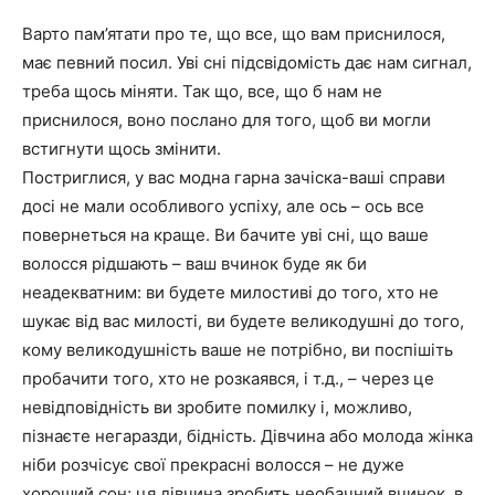
Варто пам’ятати про те, що все, що вам приснилося,
має певний посил. Уві сні підсвідомість дає нам сигнал,
треба щось міняти. Так що, все, що б нам не
приснилося, воно послано для того, щоб ви могли
встигнути щось змінити.
Постриглися, у вас модна гарна зачіска-ваші справи
досі не мали особливого успіху, але ось – ось все
повернеться на краще. Ви бачите уві сні, що ваше
волосся рідшають – ваш вчинок буде як би
неадекватним: ви будете милостиві до того, хто не
шукає від вас милості, ви будете великодушні до того,
кому великодушність ваше не потрібно, ви поспішіть
пробачити того, хто не розкаявся, і т.д., – через це
невідповідність ви зробите помилку і, можливо,
пізнаєте негаразди, бідність. Дівчина або молода жінка
ніби розчісує свої прекрасні волосся – не дуже
хороший сон; ця дівчина зробить необачний вчинок, в