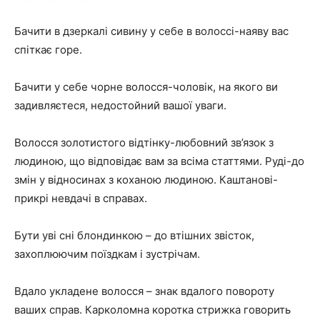
Бачити в дзеркалі сивину у себе в волоссі-наяву вас
спіткає горе.
Бачити у себе чорне волосся-чоловік, на якого ви
задивляєтеся, недостойний вашої уваги.
Волосся золотистого відтінку-любовний зв’язок з
людиною, що відповідає вам за всіма статтями. Руді-до
змін у відносинах з коханою людиною. Каштанові-
прикрі невдачі в справах.
Бути уві сні блондинкою – до втішних звісток,
захоплюючим поїздкам і зустрічам.
Вдало укладене волосся – знак вдалого повороту
ваших справ. Карколомна коротка стрижка говорить