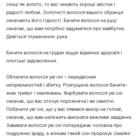
сонці як золото, то вас чекають хороші звістки і
радості любові. Золотисті волосся вашого обранця
означають його гідності. Бачити волосся на руці
означає, що вам потрібно задуматися про майбутнє.
Дивіться тлумачення: рука.
Бачити волосся на грудях віщує відмінне здоров’я і
плотські задоволення.
Обпалити волосся уві сні – передвісник
неприємностей і збитку. Розпущене волосся бачити-
знак тривог і хвилювань. Фарбувати волосся уві сні
означає, що вас оточує порожнеча і ви самотні.
Побачити уві сні, що у вас з’явився вихор на голові,
означає, що вам належить виконати важливе завдання.
Завивати волосся уві сні попереджає чоловіка про
подружню зраду, а жінкам такий сон пророкує сімейні