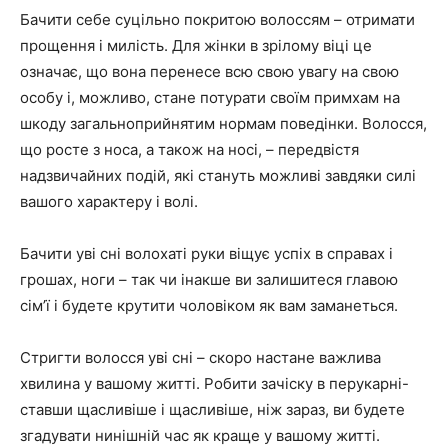
Бачити себе суцільно покритою волоссям – отримати
прощення і милість. Для жінки в зрілому віці це
означає, що вона перенесе всю свою увагу на свою
особу і, можливо, стане потурати своїм примхам на
шкоду загальноприйнятим нормам поведінки. Волосся,
що росте з носа, а також на носі, – передвістя
надзвичайних подій, які стануть можливі завдяки силі
вашого характеру і волі.
Бачити уві сні волохаті руки віщує успіх в справах і
грошах, ноги – так чи інакше ви залишитеся главою
сім’ї і будете крутити чоловіком як вам заманеться.
Стригти волосся уві сні – скоро настане важлива
хвилина у вашому житті. Робити зачіску в перукарні-
ставши щасливіше і щасливіше, ніж зараз, ви будете
згадувати нинішній час як краще у вашому житті.