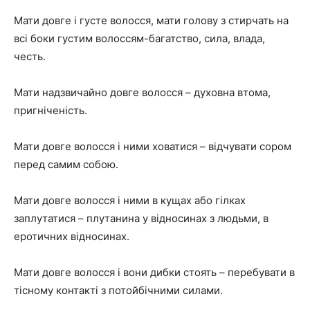
Мати довге і густе волосся, мати голову з стирчать на
всі боки густим волоссям-багатство, сила, влада,
честь.
Мати надзвичайно довге волосся – духовна втома,
пригніченість.
Мати довге волосся і ними ховатися – відчувати сором
перед самим собою.
Мати довге волосся і ними в кущах або гілках
заплутатися – плутанина у відносинах з людьми, в
еротичних відносинах.
Мати довге волосся і вони дибки стоять – перебувати в
тісному контакті з потойбічними силами.