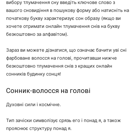
вибору тлумачення сну введіть ключове слово з
вашого сновидіння в пошукову форму або натисніть на
початкову букву характеризує сон образу (якщо ви
хочете отримати онлайн тлумачення снів на букву
безкоштовно за алфавітом).
Зараз ви можете дізнатися, що означає бачити уві сні
фарбоване волосся на голові, прочитавши нижче
безкоштовно тлумачення снів з кращих онлайн
сонників будинку сонця!
Сонник-волосся на голові
Духовні сили і космічне.
Тип зачіски символізує срязь его і понад я, а також
прояснює структуру понад я.