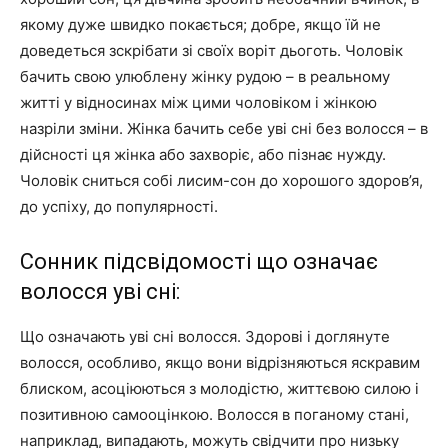
якому дуже швидко покається; добре, якщо їй не
доведеться зскрібати зі своїх воріт дьоготь. Чоловік
бачить свою улюблену жінку рудою – в реальному
житті у відносинах між цими чоловіком і жінкою
назріли зміни. Жінка бачить себе уві сні без волосся – в
дійсності ця жінка або захворіє, або пізнає нужду.
Чоловік сниться собі лисим-сон до хорошого здоров’я,
до успіху, до популярності.
Сонник підсвідомості що означає
волосся уві сні:
Що означають уві сні волосся. Здорові і доглянуте
волосся, особливо, якщо вони відрізняються яскравим
блиском, асоціюються з молодістю, життєвою силою і
позитивною самооцінкою. Волосся в поганому стані,
наприклад, випадають, можуть свідчити про низьку