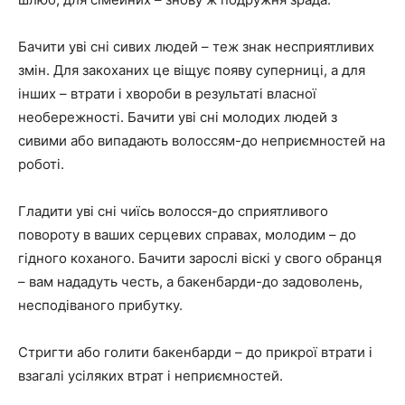
Бачити уві сні сивих людей – теж знак несприятливих
змін. Для закоханих це віщує появу суперниці, а для
інших – втрати і хвороби в результаті власної
необережності. Бачити уві сні молодих людей з
сивими або випадають волоссям-до неприємностей на
роботі.
Гладити уві сні чиїсь волосся-до сприятливого
повороту в ваших серцевих справах, молодим – до
гідного коханого. Бачити зарослі віскі у свого обранця
– вам нададуть честь, а бакенбарди-до задоволень,
несподіваного прибутку.
Стригти або голити бакенбарди – до прикрої втрати і
взагалі усіляких втрат і неприємностей.