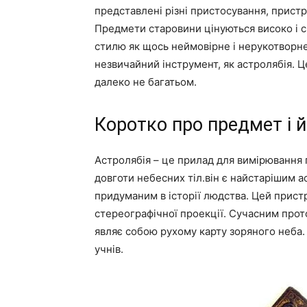
представлені різні пристосування, пристро
Предмети старовини цінуються високо і 
стилю як щось неймовірне і нерукотворне
незвичайний інструмент, як астролябія. Ц
далеко не багатьом.
Коротко про предмет і 
Астролябія – це прилад для вимірювання 
довготи небесних тіл.він є найстарішим 
придуманим в історії людства. Цей прист
стереографічної проекції. Сучасним прот
являє собою рухому карту зоряного неба.
учнів.