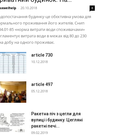
xwelhelp
-
20.10.2018
0
допостачання будинку-це обєктивна умова для
ормального проживання його жителів. Снип
04.01-85 «норма витрати води споживачами»
гламентує витрата води в межах від 80 до 230
на добу на одного проживає.
article 730
10.12.2018
article 497
05.12.2018
Ракетна піч з цегли для
вулиці і будинку. Цегляні
ракетні печі...
09.02.2019