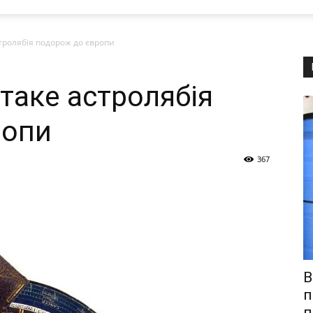
стролябія подорож до європи
таке астролябія
ропи
367
В
п
п