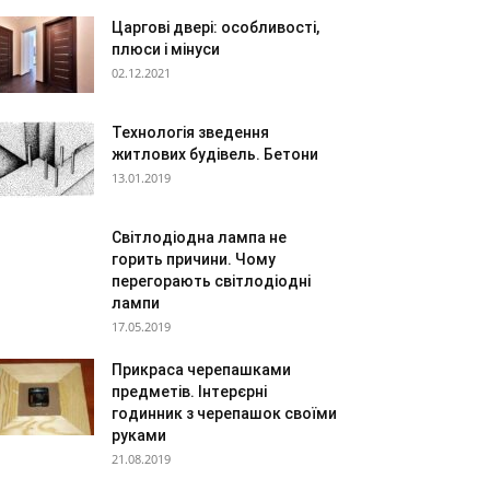
Царгові двері: особливості,
плюси і мінуси
02.12.2021
Технологія зведення
житлових будівель. Бетони
13.01.2019
Світлодіодна лампа не
горить причини. Чому
перегорають світлодіодні
лампи
17.05.2019
Прикраса черепашками
предметів. Інтерєрні
годинник з черепашок своїми
руками
21.08.2019