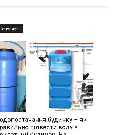
Популярні
одопостачання будинку – як
равильно підвести воду в
риватний будинок. На...