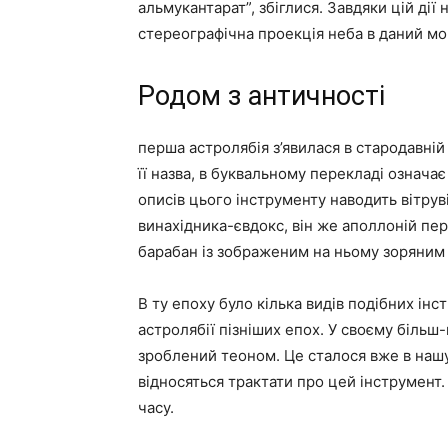
альмукантарат”, збіглися. Завдяки цій дії
стереографічна проекція неба в даний мо
Родом з античності
перша астролябія з’явилася в стародавній
її назва, в буквальному перекладі означа
описів цього інструменту наводить вітрувій
винахідника-євдокс, він же аполлоній пер
барабан із зображеним на ньому зоряним
В ту епоху було кілька видів подібних інс
астролябії пізніших епох. У своєму більш
зроблений теоном. Це сталося вже в нашу 
відносяться трактати про цей інструмент
часу.