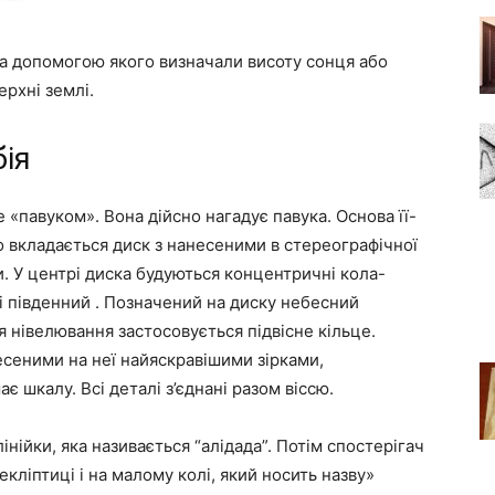
за допомогою якого визначали висоту сонця або
ерхні землі.
ія
 «павуком». Вона дійсно нагадує павука. Основа її-
о вкладається диск з нанесеними в стереографічної
и. У центрі диска будуються концентричні кола-
 і південний . Позначений на диску небесний
я нівелювання застосовується підвісне кільце.
есеними на неї найяскравішими зірками,
 шкалу. Всі деталі з’єднані разом віссю.
нійки, яка називається “алідада”. Потім спостерігач
екліптиці і на малому колі, який носить назву»