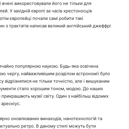
і вчені використовували його не тільки для
ей. У західній європі за часів хрестоносців
отім європейці почали самі робити такі
дин з трактатів написав великий англійський джеффрі
ичайно популярною наукою. Будь-яка освічена
вою чергу, найважливішим розділом астрономії було
су відрізнялися не тільки точністю, але і вишуканим
трументи стало хорошим тоном, модою. До наших
аз прикрашають музеї світу. Один з найбільш відомих
 аресніус.
ярно оновлюваних винаходів, нанотехнологій та
е актуально ретро. В даному стилі можуть бути