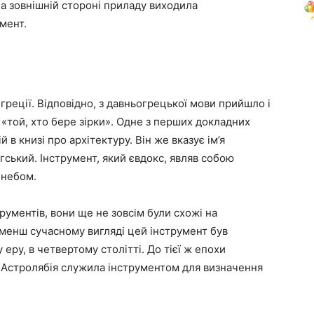
 на зовнішній стороні приладу виходила
мент.
 греції. Відповідно, з давньогрецької мови прийшло і
є «той, хто бере зірки». Одне з перших докладних
 в книзі про архітектуру. Він же вказує ім’я
гський. Інструмент, який євдокс, являв собою
 небом.
трументів, вони ще не зовсім були схожі на
-менш сучасному вигляді цей інструмент був
еру, в четвертому столітті. До тієї ж епохи
. Астролябія служила інструментом для визначення