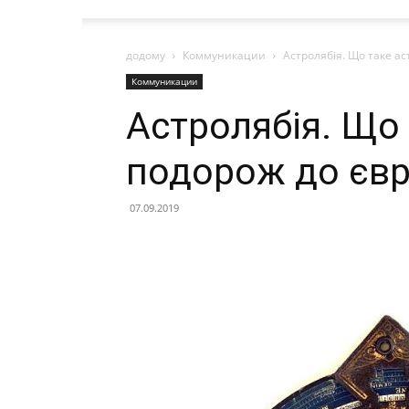
додому
Коммуникации
Астролябія. Що таке а
Коммуникации
Астролябія. Що 
подорож до єв
07.09.2019