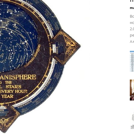
ma
Во
н
2.
ре
л.