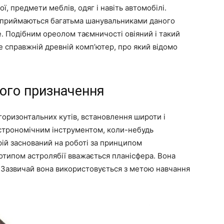
ї, предмети меблів, одяг і навіть автомобілі.
сприймаються багатьма шанувальниками даного
. Подібним ореолом таємничості овіяний і такий
е справжній древній комп’ютер, про який відомо
його призначення
горизонтальних кутів, встановлення широти і
астрономічним інструментом, коли-небудь
рій заснований на роботі за принципом
отипом астролябії вважається планісфера. Вона
 Зазвичай вона використовується з метою навчання