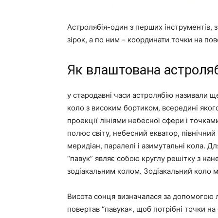
Астролябія-один з перших інструментів, 
зірок, а по ним – координати точки на пов
Як влаштована астроляб
у стародавні часи астролябію називали ще
коло з високим бортиком, всередині яког
проекції лініями небесної сфери і точкам
полюс світу, небесний екватор, північний
меридіан, паралелі і азимутальні кола. Дл
“павук” являє собою круглу решітку з нан
зодіакальним колом. Зодіакальний коло має
Висота сонця визначалася за допомогою лі
повертав “павука«, щоб потрібні точки на 