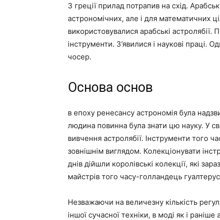
З греції прилад потрапив на схід. Арабськ
астрономічних, але і для математичних ціл
використовувалися арабські астролябії. П
інструменти. З’явилися і наукові праці. О
чосер.
Основа основ
в епоху ренесансу астрономія була надзв
людина повинна була знати цю науку. У с
вивчення астролябії. Інструменти того ча
зовнішнім виглядом. Колекціонувати інс
днів дійшли королівські колекції, які зар
майстрів того часу-голландець гуалтерус
Незважаючи на величезну кількість регул
іншої сучасної техніки, в моді як і раніш