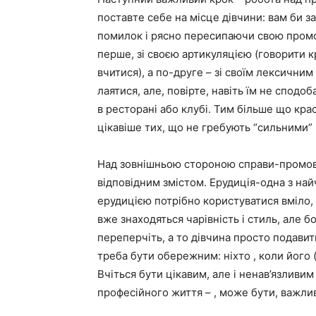
поставте себе на місце дівчини: вам би з
помилок і рясно пересипаючи свою промо
перше, зі своєю артикуляцією (говорити к
вчитися), а по-друге – зі своїм лексичним 
лаятися, але, повірте, навіть їм не сподо
в ресторані або клубі. Тим більше що кра
цікавіше тих, що не гребують “сильними”
Над зовнішньою стороною справи-промово
відповідним змістом. Ерудиція-одна з най
ерудицією потрібно користуватися вміло,
вже знаходяться чарівність і стиль, але б
переперчіть, а то дівчина просто подавить
треба бути обережним: ніхто , коли його
Вчіться бути цікавим, але і ненав’язливи
професійного життя – , може бути, важливі