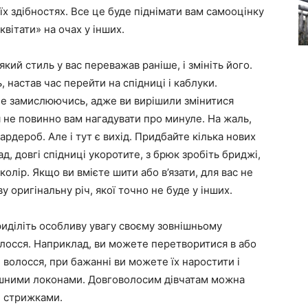
воїх здібностях. Все це буде піднімати вам самооцінку
зквітати» на очах у інших.
кий стиль у вас переважав раніше, і змініть його.
, настав час перейти на спідниці і каблуки.
не замислюючись, адже ви вирішили змінитися
я не повинно вам нагадувати про минуле. На жаль,
ардероб. Але і тут є вихід. Придбайте кілька нових
ад, довгі спідниці укоротите, з брюк зробіть бриджі,
олір. Якщо ви вмієте шити або в’язати, для вас не
 оригінальну річ, якої точно не буде у інших.
риділіть особливу увагу своєму зовнішньому
волосся. Наприклад, ви можете перетворитися в або
 волосся, при бажанні ви можете їх наростити і
кішними локонами. Довговолосим дівчатам можна
и стрижками.