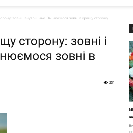
орону: зовні і внутрішньо. Змінюємося зовні в кращу сторону
щу сторону: зовні і
інюємося зовні в
231
a
ma
Ви
не