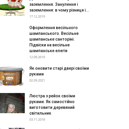
заземлення. Занулення і
заземлення: в чому різниця і...
17.12.2019
Оформлення весільного
шампанського. Весільне
шампанське санторіні.
Підвіски на весільне
шампанське елегія
12.09.2019
Як оновити старі двері своїми
руками
02.09.2021
Люстра з рейок своїми
руками. Як самостійно
виготовити деревяний
світильник
03.11.2018