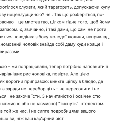
ахотілося слухати, який тараторить, допускаючи купу
ву нецензурщиною? не . Так що розберіться, по-
расиво – це мистецтво, цілком гідне того, щоб йому
запасом. Є, звичайно, і такі дами, що самі не проти
бається поведінка з боку молодої людини, наприклад,
сномовний чоловік знайде собі даму куди краще і
 виразами.
ю – ми попрацювали, тепер потрібно наповнити її
чарівніших рис чоловіка, повірте. Але цією
 як дорогий приправою: киньте щіпку в блюдо, де
ога заради не переборщіть – не пересолити і не
ся і не захоче їсти. З начитаністю і освіченістю
 (навмисно або ненавмисно) “тиснуть” інтелектом.
м в той же час. І не сипте подробицями вашого
ше ви, ніж ваш кар’єрний ріст.