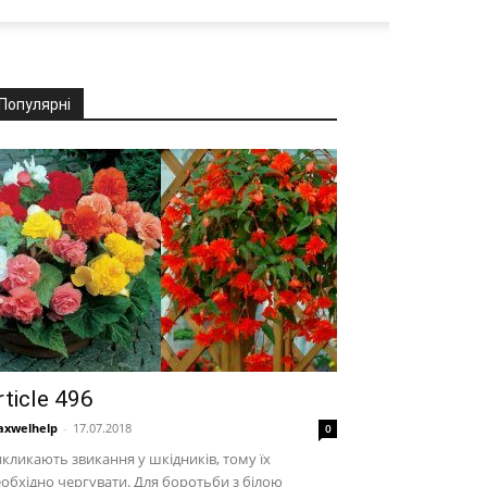
Популярні
rticle 496
xwelhelp
-
17.07.2018
0
кликають звикання у шкідників, тому їх
обхідно чергувати. Для боротьби з білою