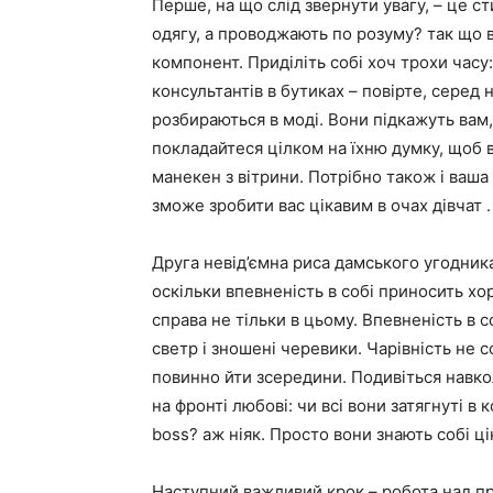
Перше, на що слід звернути увагу, – це с
одягу, а проводжають по розуму? так що 
компонент. Приділіть собі хоч трохи часу
консультантів в бутиках – повірте, серед 
розбираються в моді. Вони підкажуть вам,
покладайтеся цілком на їхню думку, щоб 
манекен з вітрини. Потрібно також і ваша 
зможе зробити вас цікавим в очах дівчат .
Друга невід’ємна риса дамського угодника
оскільки впевненість в собі приносить хо
справа не тільки в цьому. Впевненість в 
светр і зношені черевики. Чарівність не
повинно йти зсередини. Подивіться навко
на фронті любові: чи всі вони затягнуті в 
boss? аж ніяк. Просто вони знають собі цін
Наступний важливий крок – робота над п