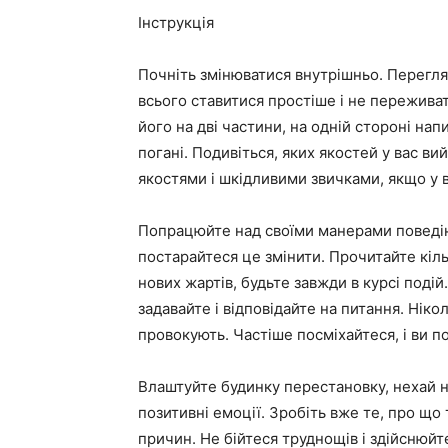
Інструкція
Почніть змінюватися внутрішньо. Переглян
всього ставитися простіше і не переживати
його на дві частини, на одній стороні напи
погані. Подивіться, яких якостей у вас 
якостями і шкідливими звичками, якщо у в
Попрацюйте над своїми манерами поведінк
постарайтеся це змінити. Прочитайте кільк
нових жартів, будьте завжди в курсі подій
задавайте і відповідайте на питання. Ніко
провокують. Частіше посміхайтеся, і ви п
Влаштуйте будинку перестановку, нехай н
позитивні емоції. Зробіть вже те, про що 
причин. Не бійтеся труднощів і здійснюйте