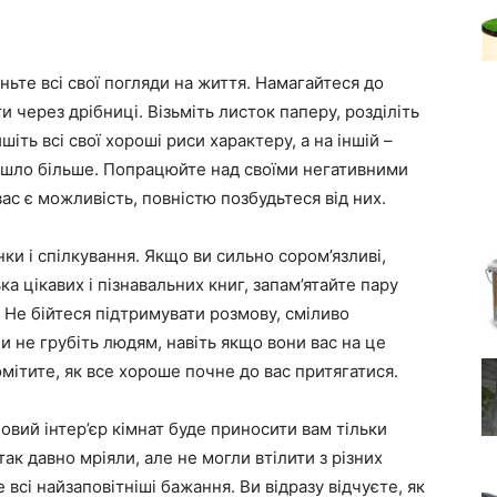
ьте всі свої погляди на життя. Намагайтеся до
 через дрібниці. Візьміть листок паперу, розділіть
шіть всі свої хороші риси характеру, а на іншій –
вийшло більше. Попрацюйте над своїми негативними
ас є можливість, повністю позбудьтеся від них.
и і спілкування. Якщо ви сильно сором’язливі,
а цікавих і пізнавальних книг, запам’ятайте пару
. Не бійтеся підтримувати розмову, сміливо
ли не грубіть людям, навіть якщо вони вас на це
омітите, як все хороше почне до вас притягатися.
овий інтер’єр кімнат буде приносити вам тільки
так давно мріяли, але не могли втілити з різних
 всі найзаповітніші бажання. Ви відразу відчуєте, як