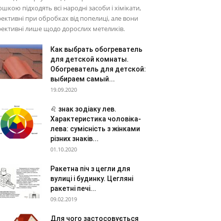
шкою підходять всі народні засоби і хімікати,
ективні при обробках від попелиці, але вони
ективні лише щодо дорослих метеликів.
Как выбрать обогреватель
для детской комнаты.
Обогреватель для детской:
выбираем самый...
19.09.2020
♌ знак зодіаку лев.
Характеристика чоловіка-
лева: сумісність з жінками
різних знаків...
01.10.2020
Ракетна піч з цегли для
вулиці і будинку. Цегляні
ракетні печі...
09.02.2019
Для чого застосовується