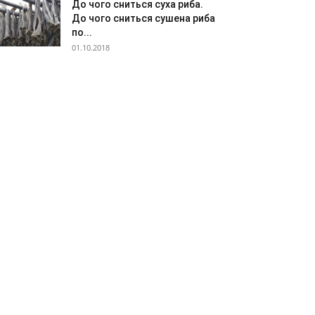
До чого сниться суха риба.
До чого сниться сушена риба
по...
01.10.2018