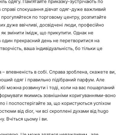
тиль одягу. Пам’ятайте приказку-зустрічають по
в справі спокушання дівчат одяг-дуже важливий
: прогуляйтеся по торговому центру, розпитайте
них дуже ввічливі, досвідчені люди, професійно
 як змінити імідж, що прикупити. Однак не
в один прекрасний день не перетворитися на
творчість, ваша індивідуальність, бо тільки це
 – впевненість в собі. Справа зроблена, скажете ви,
роший одяг і правильно підібраний парфум. Але
собі можна розвинути і тоді, коли на вас пошарпаний
 сформувати якимись зовнішніми коригуваннями-воно
ло і поспостерігайте за, що користуються успіхом
костюми від dior, чи всі скроплені духами від hugo
у. Вчіться цьому і ви.
ромовою. Це може здатися неважливим , але