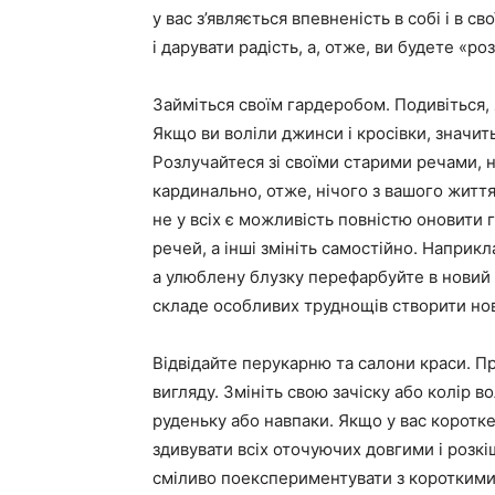
у вас з’являється впевненість в собі і в с
і дарувати радість, а, отже, ви будете «ро
Займіться своїм гардеробом. Подивіться, я
Якщо ви воліли джинси і кросівки, значить
Розлучайтеся зі своїми старими речами, 
кардинально, отже, нічого з вашого житт
не у всіх є можливість повністю оновити г
речей, а інші змініть самостійно. Наприкл
а улюблену блузку перефарбуйте в новий к
складе особливих труднощів створити нову
Відвідайте перукарню та салони краси. П
вигляду. Змініть свою зачіску або колір 
руденьку або навпаки. Якщо у вас коротке
здивувати всіх оточуючих довгими і роз
сміливо поекспериментувати з коротким