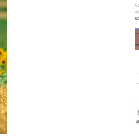
мо
еф
еф