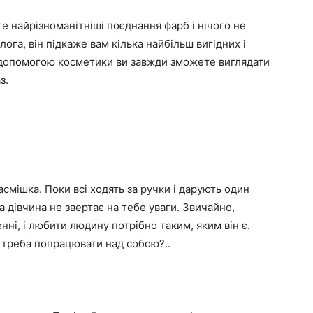
е найрізноманітніші поєднання фарб і нічого не
ога, він підкаже вам кілька найбільш вигідних і
За допомогою косметики ви завжди зможете виглядати
з.
смішка. Поки всі ходять за ручки і дарують один
а дівчина не звертає на тебе уваги. Звичайно,
ні, і любити людину потрібно таким, яким він є.
 треба попрацювати над собою?..