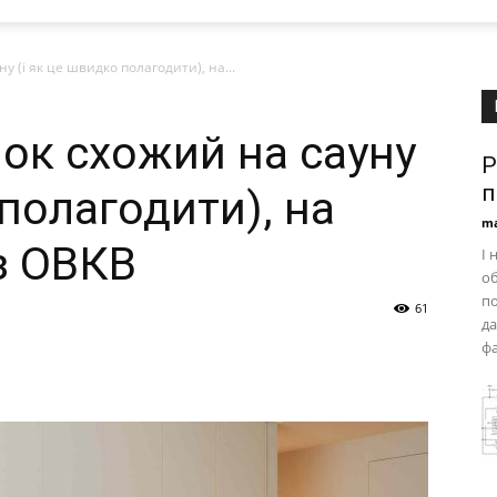
 (і як це швидко полагодити), на...
ок схожий на сауну
Р
п
 полагодити), на
ma
з ОВКВ
І 
об
по
61
да
фа