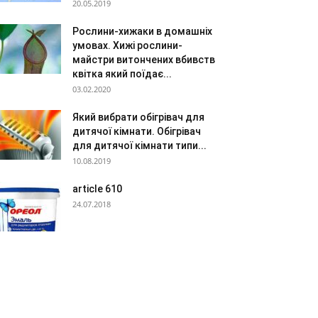
20.05.2019
Рослини-хижаки в домашніх
умовах. Хижі рослини-
майстри витончених вбивств
квітка який поїдає...
03.02.2020
Який вибрати обігрівач для
дитячої кімнати. Обігрівач
для дитячої кімнати типи...
10.08.2019
article 610
24.07.2018