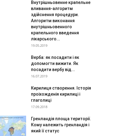
Внутрішньовенне крапельне
вливання-алгоритм
здійснення процедури.
Алгоритм виконання
внутрішньовенного
крапельного введення
лікарського...
19.05.2019
Верба: як посадити і як
допомогти вижити. Як
посадити вербу від...
16.07.2019
Кирилиця створення. Історія
проіхожденія кирилиці і
глаголиці
17.09.2018
Гренландія площа території.
Кому належить гренландія і
який її статус