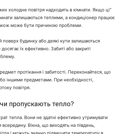
ких холодне повітря надходить в кімнати. Якщо ці”
 кімнати залишаються теплими, а кондиціонер працює
 також може бути причиною проблеми.
ий поверх будинку або деякі кути залишаються
 досягає їх ефективно. Забиті або закриті
облему.
предмет протікання і забитості. Переконайтеся, що
або іншими предметами. При необхідності,
отоку повітря.
: чи пропускають тепло?
трат тепла. Вони не здатні ефективно утримувати
 всередину. Вікна, що виходять на південь,
ітла і можуть значно підвищити температуру в