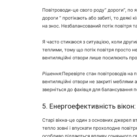
Повітроводи-це свого роду” дороги”, по я
дороги ” протікають або забиті, то деякі
на знос. Незбалансований потік повітря
Я часто стикаюся з ситуацією, коли друг
теплими, тому що потік повітря просто не
вентиляційні отвори лише посилюють пр
Рішення:
Перевірте стан повітроводів на 
вентиляційні отвори не закриті меблями 
зверніться до фахівця для балансування п
5. Енергоефективність вікон
Старі вікна-це один з основних джерел в
тепло зовні і впускати прохолодне повітря
особливо піддаються впливу сонячного св