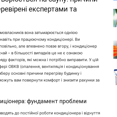
еревірені експертами та
омовласників вона затьмарюється однією
 навіть при працюючому кондиціонері. Ви
повільно, але впевнено повзе вгору, і кондиціонер
чай – в більшості випадків це не є ознакою
ду факторів, які можна і потрібно виправити. У цій
сфері ОВКВ (опалення, вентиляція і кондиціонування
озберу основні причини перегріву будинку і
можуть вам повернути комфорт і знизити рахунки за
диціонера: фундамент проблеми
одять до постійної роботи кондиціонера і відчуття