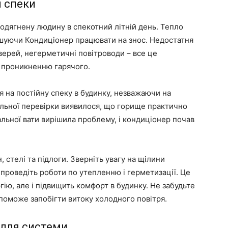
и спеки
о одягнену людину в спекотний літній день. Тепло
шуючи Кондиціонер працювати на знос. Недостатня
дверей, негерметичні повітроводи – все це
і проникненню гарячого.
я на постійну спеку в будинку, незважаючи на
ельної перевірки виявилося, що горище практично
альної вати вирішила проблему, і кондиціонер почав
, стелі та підлоги. Зверніть увагу на щілини
, проведіть роботи по утепленню і герметизації. Це
гію, але і підвищить комфорт в будинку. Не забудьте
поможе запобігти витоку холодного повітря.
а для системи