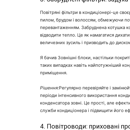
Повітряні фільтри в кондиціонері-це своє
пилом, брудом і волоссям, обмежуючи по
перевантаженням. Забруднена котушка к
відводити тепло. Це як намагатися дихат
величезних зусиль і призводить до диско
Я бачив Зовнішні блоки, настільки покрит
таких випадках навіть найпотужніший ко
приміщення.
Рішення:
Регулярно перевіряйте і замінюйте
періоди інтенсивного використання конд
конденсатора зовні. Це прості, але ефек
служби кондиціонера і підвищити його еф
4. Повітроводи: приховані п