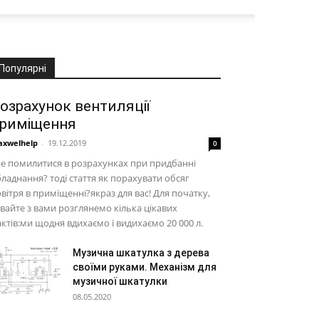
Популярні
озрахунок вентиляції
риміщення
xwelhelp
-
19.12.2019
0
не помилитися в розрахунках при придбанні
ладнання? тоді стаття як порахувати обсяг
вітря в приміщенні?якраз для вас! Для початку,
вайте з вами розглянемо кілька цікавих
ктів:ми щодня вдихаємо і видихаємо 20 000 л.
Музична шкатулка з дерева
своїми руками. Механізм для
музичної шкатулки
08.05.2020