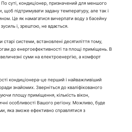
 По суті, кондиціонер, призначений для меншого
 щоб підтримувати задану температуру, але так і
ном. Це як намагатися вичерпати воду з басейну
зусиль і, зрештою, не вдається.
и старі системи, встановлені десятиліття тому,
огам до енергоефективності та площі приміщень. В
ь величезні суми на електроенергію, а комфорт
ості кондиціонера-це перший і найважливіший
поради знайомих. Зверніться до кваліфікованого
вуючи площу приміщення, кількість вікон,
атичні особливості Вашого регіону. Можливо, буде
ми, яка зможе ефективно справлятися з