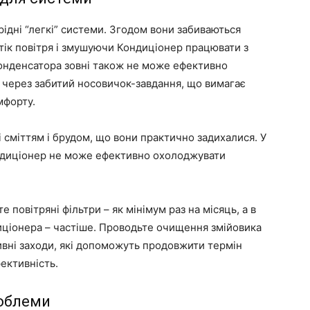
рідні “легкі” системи. Згодом вони забиваються
тік повітря і змушуючи Кондиціонер працювати з
онденсатора зовні також не може ефективно
и через забитий носовичок-завдання, що вимагає
мфорту.
і сміттям і брудом, що вони практично задихалися. У
ндиціонер не може ефективно охолоджувати
 повітряні фільтри – як мінімум раз на місяць, а в
иціонера – частіше. Проводьте очищення змійовика
тивні заходи, які допоможуть продовжити термін
ективність.
роблеми