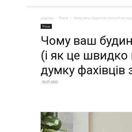
додому
Різне
Чому ваш будинок схожий на сауну
Різне
Чому ваш будин
(і як це швидко
думку фахівців 
30.07.2025