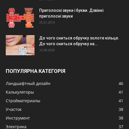
Приголосні звуки і букви. Дзвінкі
приголосні звуки
25.01.2019
До чого сниться обручку золоте кільце.
До чого сниться обручку на...
10.08.2020
ПОПУЛЯРНА КАТЕГОРІЯ
Ландшафтный дизайн
46
Калькуляторы
41
Стройматериалы
41
Участок
38
Инструмент
38
Электрика
37