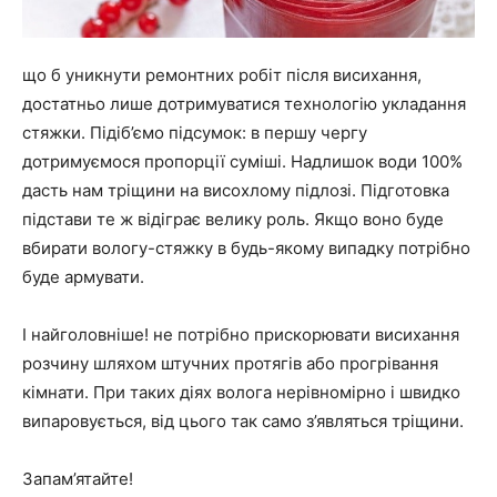
що б уникнути ремонтних робіт після висихання,
достатньо лише дотримуватися технологію укладання
стяжки. Підіб’ємо підсумок: в першу чергу
дотримуємося пропорції суміші. Надлишок води 100%
дасть нам тріщини на висохлому підлозі. Підготовка
підстави те ж відіграє велику роль. Якщо воно буде
вбирати вологу-стяжку в будь-якому випадку потрібно
буде армувати.
І найголовніше! не потрібно прискорювати висихання
розчину шляхом штучних протягів або прогрівання
кімнати. При таких діях волога нерівномірно і швидко
випаровується, від цього так само з’являться тріщини.
Запам’ятайте!