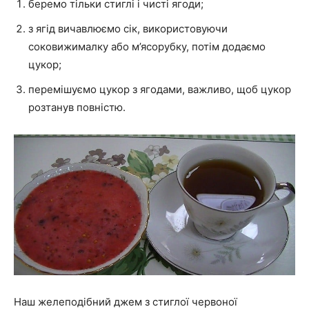
беремо тільки стиглі і чисті ягоди;
з ягід вичавлюємо сік, використовуючи
соковижималку або м’ясорубку, потім додаємо
цукор;
перемішуємо цукор з ягодами, важливо, щоб цукор
розтанув повністю.
Наш желеподібний джем з стиглої червоної