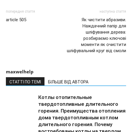
попередня стаття
наступна стаття
article 505
Як чистити абразиви.
Наждачний папір для
шліфування дерева:
розбираємо ключові
моменти як очистити
шліфувальний круг від смоли
maxwelhelp
СТАТТІ ПО ТЕМІ
БІЛЬШЕ ВІД АВТОРА
Котлы отопительные
твердотопливные длительного
горения. Преимущества отопления
дома твердотопливным котлом
длительного горения. Почему
востребованы котлы на твердом