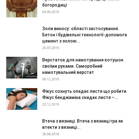
богородиці
04.06.2019
Золи виносу: області застосування.
Бетон і будівельні технології-допомога
цемент з золою...
26.03.2019
Верстаток для намотування котушок
своїми руками. Саморобний
намотувальний верстат
06.12.2018
Фікус сохнуть опадає листя що робити.
Фікус бенджаміна скидає листя –...
22.12.2019
Втеча з вязниці. Втеча з вязниці гра як
втекти з вязниці...
30.08.2018