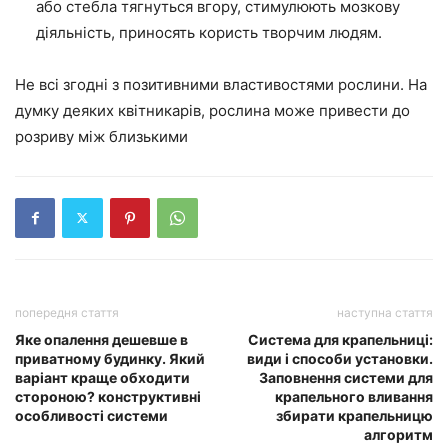
або стебла тягнуться вгору, стимулюють мозкову
діяльність, приносять користь творчим людям.
Не всі згодні з позитивними властивостями рослини. На
думку деяких квітникарів, рослина може привести до
розриву між близькими
попередня стаття
наступна стаття
Яке опалення дешевше в
Система для крапельниці:
приватному будинку. Який
види і способи установки.
варіант краще обходити
Заповнення системи для
стороною? конструктивні
крапельного вливання
особливості системи
збирати крапельницю
алгоритм