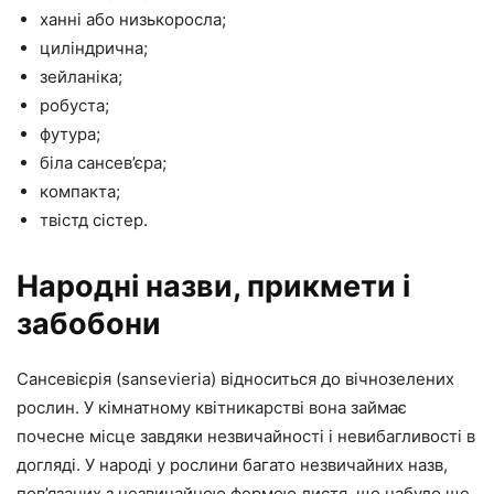
ханні або низькоросла;
циліндрична;
зейланіка;
робуста;
футура;
біла сансев’єра;
компакта;
твістд сістер.
Народні назви, прикмети і
забобони
Сансевієрія (sansevieria) відноситься до вічнозелених
рослин. У кімнатному квітникарстві вона займає
почесне місце завдяки незвичайності і невибагливості в
догляді. У народі у рослини багато незвичайних назв,
пов’язаних з незвичайною формою листя, що набуло ще