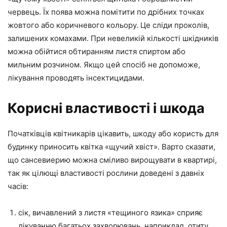
червець. Їх поява можна помітити по дрібних точках
жовтого або коричневого кольору. Це сліди проколів,
залишених комахами. При невеликій кількості шкідників
можна обійтися обтиранням листя спиртом або
мильним розчином. Якщо цей спосіб не допоможе,
лікування проводять інсектицидами.
Корисні властивості і шкода
Початківців квітникарів цікавить, шкоду або користь для
будинку приносить квітка «щучий хвіст». Варто сказати,
що сансевиерию можна сміливо вирощувати в квартирі,
так як цілющі властивості рослини доведені з давніх
часів:
сік, вичавлений з листя «тещиного язика» сприяє
лікуванню багатьох захворювань, наприклад, отиту,