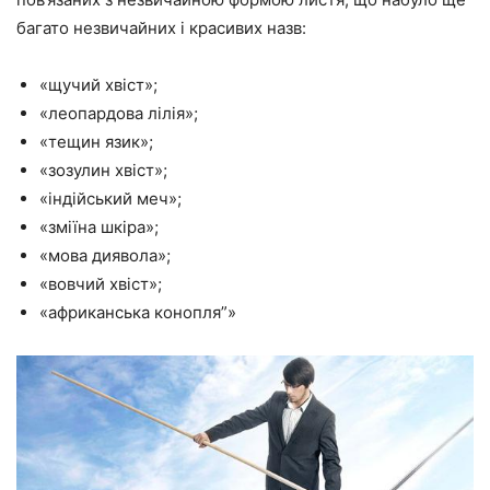
багато незвичайних і красивих назв:
«щучий хвіст»;
«леопардова лілія»;
«тещин язик»;
«зозулин хвіст»;
«індійський меч»;
«зміїна шкіра»;
«мова диявола»;
«вовчий хвіст»;
«африканська конопля”»