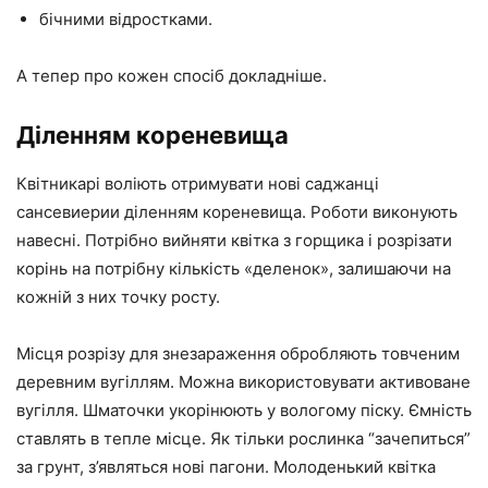
бічними відростками.
А тепер про кожен спосіб докладніше.
Діленням кореневища
Квітникарі воліють отримувати нові саджанці
сансевиерии діленням кореневища. Роботи виконують
навесні. Потрібно вийняти квітка з горщика і розрізати
корінь на потрібну кількість «деленок», залишаючи на
кожній з них точку росту.
Місця розрізу для знезараження обробляють товченим
деревним вугіллям. Можна використовувати активоване
вугілля. Шматочки укорінюють у вологому піску. Ємність
ставлять в тепле місце. Як тільки рослинка “зачепиться”
за грунт, з’являться нові пагони. Молоденький квітка