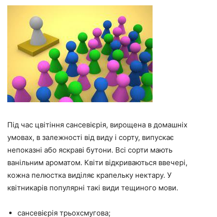
Під час цвітіння сансевієрія, вирощена в домашніх
умовах, в залежності від виду і сорту, випускає
непоказні або яскраві бутони. Всі сорти мають
ванільним ароматом. Квіти відкриваються ввечері,
кожна пелюстка виділяє крапельку нектару. У
квітникарів популярні такі види тещиного мови.
сансевієрія трьохсмугова;