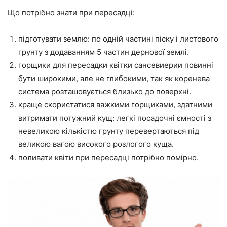
Що потрібно знати при пересадці:
підготувати землю: по одній частині піску і листового
грунту з додаванням 5 частин дернової землі.
горщики для пересадки квітки сансевиерии повинні
бути широкими, але не глибокими, так як коренева
система розташовується близько до поверхні.
краще скористатися важкими горщиками, здатними
витримати потужний кущ: легкі посадочні ємності з
невеликою кількістю грунту перевертаються під
великою вагою високого розлогого куща.
поливати квіти при пересадці потрібно помірно.