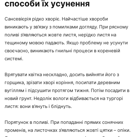
способи їх усунення
Сансевієрія рідко хворіє. Найчастіше хвороби
виникають у зв’язку з помилками догляду. При рясному
поливі з’являються жовте листя, нерідко листя на
тещиному мовою падають. Якщо проблему не усунути
своєчасно, виникають гнильні процеси в кореневій
системі.
Врятувати квітка нескладно, досить вийняти його з
горщика, зрізати хворі коріння, посипати деревним
вугіллям і підсушити протягом тижня. Потім посадити в
новий грунт. Недолік вологи відбивається на тургорі
листя: вони в’януть і бліднуть.
Порятунок в поливі. При попаданні прямих сонячних
променів, на листочках з’являються жовті цятки – опіки.