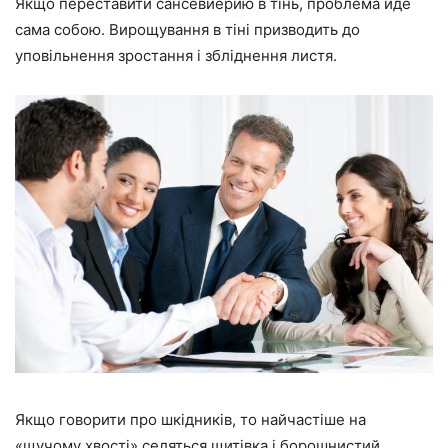
Якщо переставити сансевиерию в тінь, проблема йде
сама собою. Вирощування в тіні призводить до
уповільнення зростання і збліднення листя.
Якщо говорити про шкідників, то найчастіше на
«щучому хвості» селяться щитівка і борошнистий