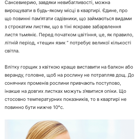
Сансевиерию, завдяки невибагливості, можна
вирощувати в будь-якому місці в квартирі. Єдине, про
що повинні пам’ятати садівники, що займаються видами
з строкатим листям, що в тіні яскраве забарвлення
листя тьмяніє. Перед початком цвітіння, це, як правило,
літній період, «тещин язик ” потребує великої кількості
світла.
Влітку горщик з квіткою краще виставити на балкон або
веранду, головне, щоб на рослину не потрапляв дощ. До
сонячних променів рослини привчають поступово,
інакше на довгих листках можуть з’явитися опіки. Що
стосовно температурних показників, то в квартирі не
повинно бути нижче 10°с.