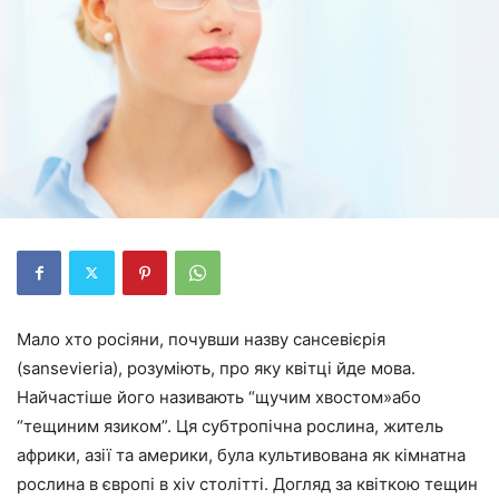
Мало хто росіяни, почувши назву сансевієрія
(sansevieria), розуміють, про яку квітці йде мова.
Найчастіше його називають “щучим хвостом»або
“тещиним язиком”. Ця субтропічна рослина, житель
африки, азії та америки, була культивована як кімнатна
рослина в європі в xiv столітті. Догляд за квіткою тещин