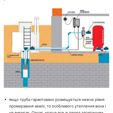
якщо труба гарантовано розміщується нижче рівня
промерзання землі, то особливого утеплення вона і
не вимагає. Однак, краще все ж перед засипанням