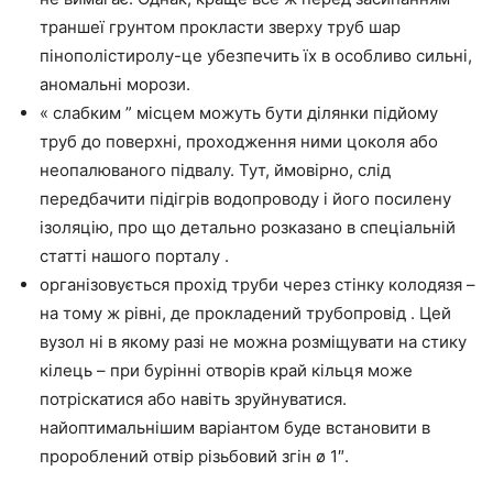
траншеї грунтом прокласти зверху труб шар
пінополістиролу-це убезпечить їх в особливо сильні,
аномальні морози.
« слабким ” місцем можуть бути ділянки підйому
труб до поверхні, проходження ними цоколя або
неопалюваного підвалу. Тут, ймовірно, слід
передбачити підігрів водопроводу і його посилену
ізоляцію, про що детально розказано в спеціальній
статті нашого порталу
.
організовується прохід труби через стінку колодязя –
на тому ж рівні, де прокладений трубопровід . Цей
вузол ні в якому разі не можна розміщувати на стику
кілець – при бурінні отворів край кільця може
потріскатися або навіть зруйнуватися.
найоптимальнішим
варіантом буде встановити в
пророблений отвір різьбовий згін ø 1″.