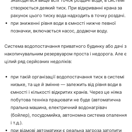
знаходиться вище всіх точок роздачі води, в системі
створюється деякий тиск. При відкриванні крана за
рахунок цього тиску вода надходить в точку роздачі.
при зниженні рівня води в ємності нижче певної
позначки, включається насос, додаючи воду.
Система водопостачання приватного будинку або дачі з
накопичувальним резервуаром проста і недорога. Але є
цілий ряд серйозних недоліків:
при такій організації водопостачання тиск в системі
низьке, та ще й змінне — залежить від рівня води в
ємності і кількості відкритих кранів. Через це ніяка
побутова техніка працювати не буде (автоматична
пральна машина, електричний водонагрівач
(бойлер), посудомийка, автономна система опалення
і т.д.).
при відмові автоматики є реальна загроза затопити