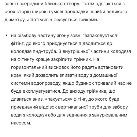
зовні і зсередини близько отвору. Потім одягаються з
обох сторін широкі гумові прокладки, шайби великого
діаметру, а потім згін фіксується гайками.
на різьбову частину згону зовні “запаковується”
фітінг, до якого приєднується підводиться до
колодязя пнд-труба. З внутрішньої частини колодязя
на фітингу краще закріпити трійник. На
горизонтальний висновок його радять встановити
кран, який дозволить зливати воду з домашньої
системи водопроводу, якщо будинок тривалий час не
буде експлуатуватися. До виходу трійника, що
дивиться вниз, «пакується» фітінг, до якого буде
приєднаний відрізок вертикальної труби для забору
води з колодязя або для з’єднання з занурювальним
насосом.