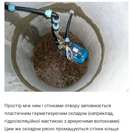
Простір між ним і стінками отвору заповнюється
пластичним герметизуючим складом (наприклад,
гідроізоляційної мастикою з армуючими волокнами).
Цим же складом рясно промащуються стінки кільця