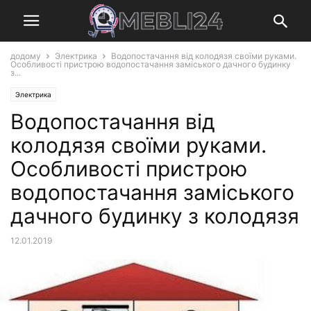
додому
Электрика
Водопостачання від колодязя своїми руками.
Особливості пристрою водопостачання заміського дачного будинку
з...
Электрика
Водопостачання від
колодязя своїми руками.
Особливості пристрою
водопостачання заміського
дачного будинку з колодязя
12.01.2019