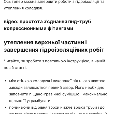
Ось тепер можна завершити роботи з гідроізоляції та
утеплення колодязя.
відео: простота з’єднання пнд-труб
копрессионными фітингами
утеплення верхньої частини і
завершення гідроізоляційних робіт
Читайте, як зробити з поетапною інструкцією, в нашій
новій статті.
між стінкою колодязя і викопаної під нього шахтою
завжди залишається певний зазор. Його необхідно
заповнити піщано-гравійної сумішшю і максимально
щільно її утрамбувати.
починаючи від рівня трохи нижче врізки труби і до
самого рівня поверхні грунту на кільця по зовнішній