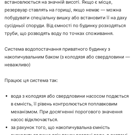
встановлюється на значній висоті. Якщо є місце,
резервуар ставлять на горищі, якщо немає — можна
побудувати спеціальну вишку або встановити її на даху
сусідньої споруди. Від ємності по будинку розходяться
труби, що розводять воду по точках споживання.
Система водопостачання приватного будинку з
накопичувальним баком (з колодязя або свердловини —
неважливо)
Працює ця система так:
вода з колодязя або свердловини насосом подається
в ємність, її рівень контролюється поплавковим
механізмом. При досягненні порогового значення
насос відключається.
за рахунок того, що накопичувальна ємність