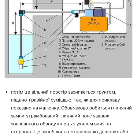
потім це вільний простір засипається грунтом,
піщано-гравійної сумішшю, так, як для прикладу
показано на малюнку. Обов’язково робиться глиняний
замок-утрамбований глиняний пояс уздовж
зовнішнього обводу кілець з ухилом вниз по
сторонах. Це запобіжить потраплянню дощових або