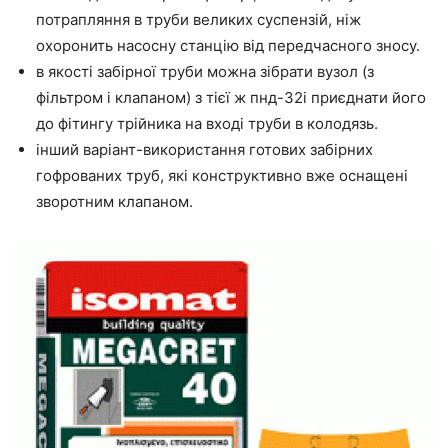
потрапляння в труби великих суспензій, ніж
охоронить насосну станцію від передчасного зносу.
в якості забірної труби можна зібрати вузол (з
фільтром і клапаном) з тієї ж пнд-32і приєднати його
до фітингу трійника на вході труби в колодязь.
інший варіант-використання готових забірних
гофрованих труб, які конструктивно вже оснащені
зворотним клапаном.