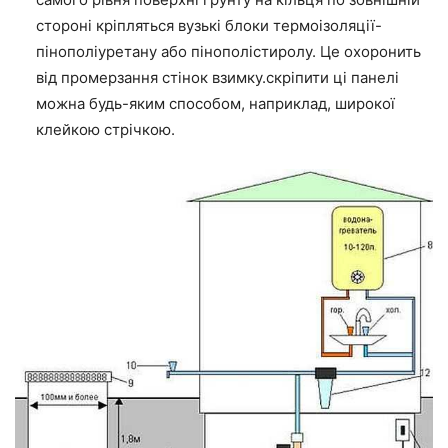
стороні кріпляться вузькі блоки термоізоляції-
пінополіуретану або пінополістиролу. Це охоронить
від промерзання стінок взимку.скріпити ці панелі
можна будь-яким способом, наприклад, широкої
клейкою стрічкою.