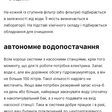
На кожній із ступенів фільтр (або фільтри) підбирається
в залежності від води. Її якість визначається в
лабораторії. На підставі хімічного складу і підбирається
обладнання для очищення.
автономне водопостачання
Всім хороші системи з насосними станціями, крім того
моменту, що для їх роботи потрібна електрика. Запас
води є, але він дорівнює обсягу гідроакумулятора, а він
не більше 100 літрів. Такої кількості надовго не
вистачить. Якщо вам потрібен резервний запас хоча-б
на день або більше, найкраще закачувати воду спочатку
в накопичувальний бак, а з нього подавати на вхід
насосної станції. Така ж система добре працює і в разі,
якщо ваш будинок підключений до централізованого