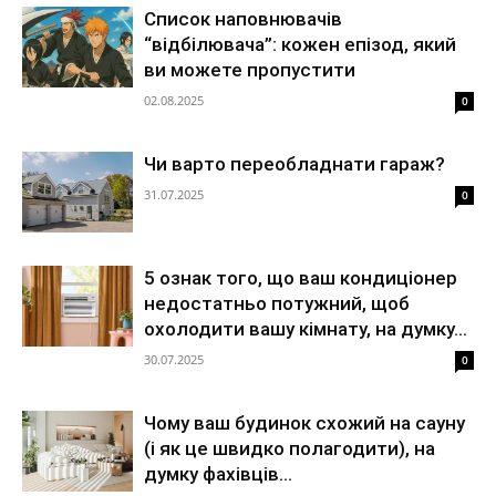
Список наповнювачів
“відбілювача”: кожен епізод, який
ви можете пропустити
02.08.2025
0
Чи варто переобладнати гараж?
31.07.2025
0
5 ознак того, що ваш кондиціонер
недостатньо потужний, щоб
охолодити вашу кімнату, на думку...
30.07.2025
0
Чому ваш будинок схожий на сауну
(і як це швидко полагодити), на
думку фахівців...