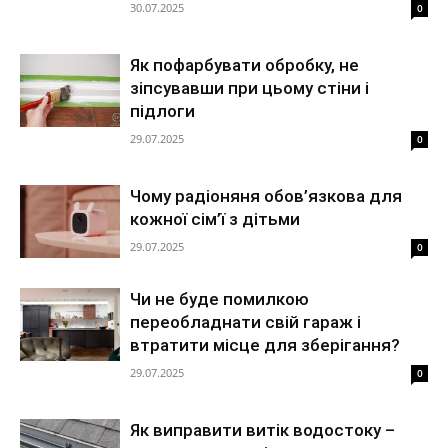
30.07.2025
0
Як пофарбувати обробку, не
зіпсувавши при цьому стіни і
підлоги
29.07.2025
0
Чому радіоняня обов’язкова для
кожної сім’ї з дітьми
29.07.2025
0
Чи не буде помилкою
переобладнати свій гараж і
втратити місце для зберігання?
29.07.2025
0
Як виправити витік водостоку –