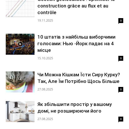
construction grâce au flux et au
contrôle
19.11.2025
0
10 штатів з найбільш виборчими
голосами: Нью -Йорк падає на 4
місце
15.10.2025
0
Чи Можна Кішкам Їсти Сиру Курку?
Так, Але Їм Потрібно Щось Більше
27.08.2025
0
Як збільшити простір у вашому
домі, не розширюючи його
27.08.2025
0