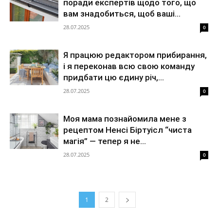
поради експертів щодо того, що
вам знадобиться, щоб ваші...
28.07.2025
0
Я працюю редактором прибирання,
і я переконав всю свою команду
придбати цю єдину річ,...
28.07.2025
0
Моя мама познайомила мене з
рецептом Ненсі Біртуісл “чиста
магія” — тепер я не...
28.07.2025
0
1
2