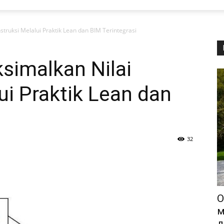
ruksi Melalui Praktik Lean dan BIM Terintegrasi
imalkan Nilai
ui Praktik Lean dan
32
О
м
д