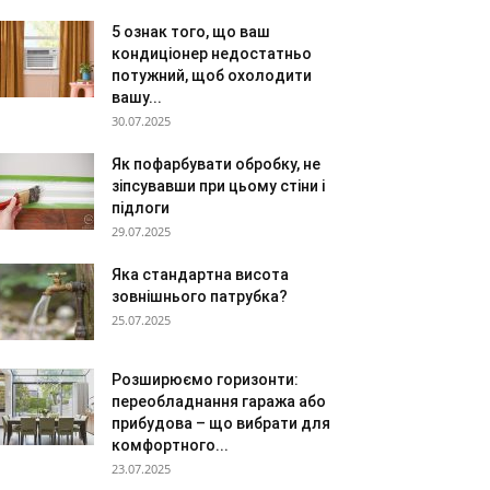
5 ознак того, що ваш
кондиціонер недостатньо
потужний, щоб охолодити
вашу...
30.07.2025
Як пофарбувати обробку, не
зіпсувавши при цьому стіни і
підлоги
29.07.2025
Яка стандартна висота
зовнішнього патрубка?
25.07.2025
Розширюємо горизонти:
переобладнання гаража або
прибудова – що вибрати для
комфортного...
23.07.2025