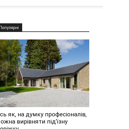
Популярні
сь як, на думку професіоналів,
ожна вирівняти під’їзну
оріжку