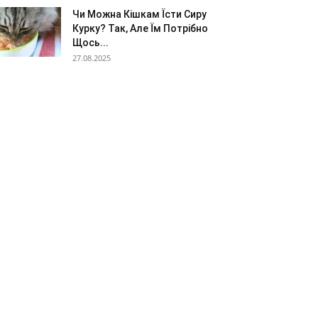
Чи Можна Кішкам Їсти Сиру
Курку? Так, Але Їм Потрібно
Щось...
27.08.2025