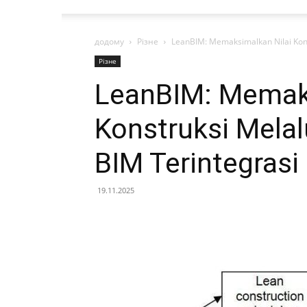
додому
Різне
LeanBIM: Memaksimalkan Nilai Konst
Різне
LeanBIM: Memaks
Konstruksi Melal
BIM Terintegrasi
19.11.2025