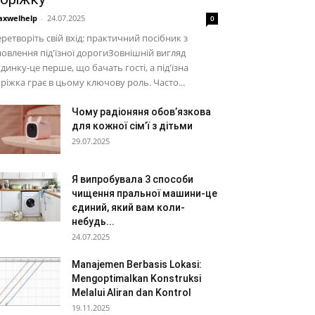
xwelhelp
-
24.07.2025
0
ретворіть свій вхід: практичний посібник з
овлення під'їзної дорогиЗовнішній вигляд
динку-це перше, що бачать гості, а під'їзна
ріжка грає в цьому ключову роль. Часто...
Чому радіоняня обов’язкова
для кожної сім’ї з дітьми
29.07.2025
Я випробувала 3 способи
чищення пральної машини-це
єдиний, який вам коли-
небудь...
24.07.2025
Manajemen Berbasis Lokasi:
Mengoptimalkan Konstruksi
Melalui Aliran dan Kontrol
19.11.2025