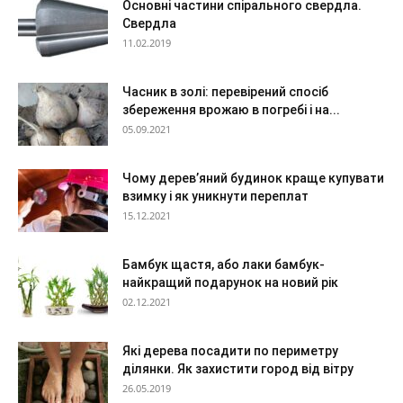
Основні частини спірального свердла.
Свердла
11.02.2019
Часник в золі: перевірений спосіб
збереження врожаю в погребі і на...
05.09.2021
Чому дерев’яний будинок краще купувати
взимку і як уникнути переплат
15.12.2021
Бамбук щастя, або лаки бамбук-
найкращий подарунок на новий рік
02.12.2021
Які дерева посадити по периметру
ділянки. Як захистити город від вітру
26.05.2019