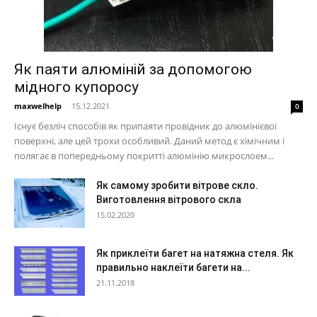
Як паяти алюміній за допомогою
мідного купоросу
maxwelhelp
-
15.12.2021
0
Існує безліч способів як припаяти провідник до алюмінієвої
поверхні, але цей трохи особливий. Даний метод є хімічним і
полягає в попередньому покритті алюмінію микрослоем...
Як самому зробити вітрове скло.
Виготовлення вітрового скла
15.02.2020
Як приклеїти багет на натяжна стеля. Як
правильно наклеїти багети на...
21.11.2018