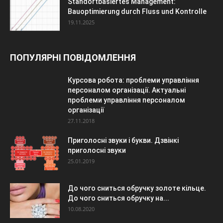
Standortbasiertes Management:
Bauoptimierung durch Fluss und Kontrolle
19.11.2025
ПОПУЛЯРНІ ПОВІДОМЛЕННЯ
Курсова робота: проблеми управління
персоналом організації. Актуальні
проблеми управління персоналом
організації
27.11.2018
Приголосні звуки і букви. Дзвінкі
приголосні звуки
25.01.2019
До чого сниться обручку золоте кільце.
До чого сниться обручку на...
10.08.2020